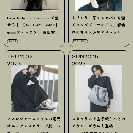
New Balance for emmiで魅
ミリタリー系シャカパンを潔
せる！ 【365 DAYS SNAP】
くロングブーツにイン。都会
emmiディレクター 吉田智恵
派にオススメのアスレジャー
さんの私服スタイル
スタイル
SNAP
FASHION
THU.11.02
SUN.10.15
2023
2023
アスレジャースタイルの足元
スタイリスト金子綾さんとの
はニュアンスカラーで脱・ス
アウターが今年も登場！
ポーティ。emmiの優秀
emmiのコラボアイテムが今