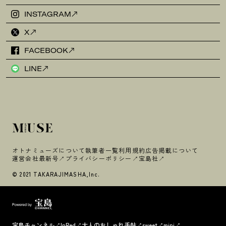
INSTAGRAM
X
FACEBOOK
LINE
オトナミューズについて
執筆者一覧
利用規約
広告掲載について
運営会社
最新号
プライバシーポリシー
宝島社
© 2021 TAKARAJIMASHA,Inc.
宝島チャンネル
InRed
大人のおしゃれ手帖
sweet
mini