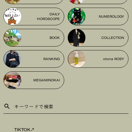
DAILY
NUMEROLOGY
HOROSCOPE
BOOK
COLLECTION
RANKING
otona ROSY
MEGAMINOKAI
TIKTOK