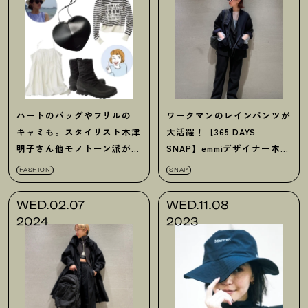
ハートのバッグやフリルの
ワークマンのレインパンツが
キャミも。スタイリスト木津
大活躍
！
【365 DAYS
明子さん他モノトーン派が狙
SNAP】emmiデザイナー木下
う可愛い春の新作
沙理菜さんの私服
FASHION
SNAP
WED.02.07
WED.11.08
2024
2023