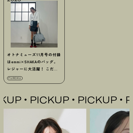
オトナミューズ11月号の付録
はemmi×SHAKAのバッグ。
レジャーに大活躍！ こだわ
りのペールブルー＆賢い仕様
FUROKU
を徹底解説
UP
PICKUP
PICKUP
PI