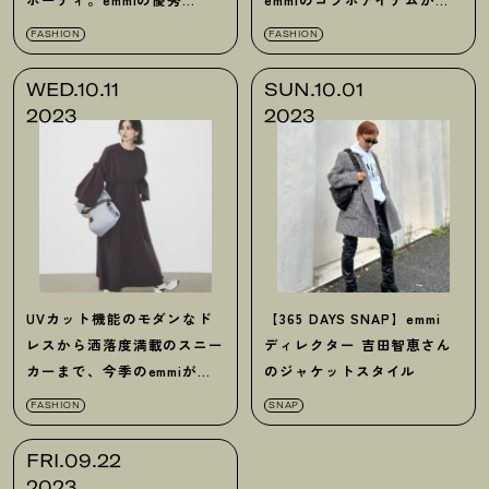
シューズ９選
季もヤバい
FASHION
FASHION
WED.10.11
SUN.10.01
2023
2023
UVカット機能のモダンなド
【365 DAYS SNAP】emmi
レスから洒落度満載のスニー
ディレクター 吉田智恵さん
カーまで、今季のemmiが魅
のジャケットスタイル
力的過ぎ！
FASHION
SNAP
FRI.09.22
2023