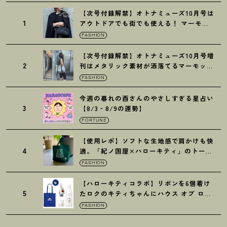
【次号付録解禁】オトナミューズ10月号は
1
アウトドアでも街でも使える
！
マーモッ
トの黒ショルダー
FASHION
【次号付録解禁】オトナミューズ10月号増
2
刊はメタリック素材が洒落てるマーモット
の保冷バッグ
FASHION
今週の暮れの酉さんのやさしすぎる星占い
3
【8/3‐8/9の運勢】
FORTUNE
【使用レポ】ソフトな生地感で肩かけも快
4
適。「紀ノ国屋×ハローキティ」のトート
がガシガシ使えて最高です
！
FASHION
【ハローキティコラボ】リボンを6個着け
5
たロクのキティちゃんにハウス オブ ロー
ゼの限定パケも
！
FASHION