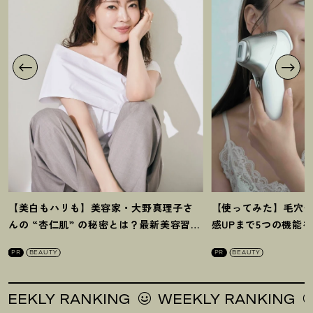
【美白もハリも】美容家・大野真理子さ
【使ってみた】毛穴
んの “杏仁肌” の秘密とは
？
最新美容習慣
感UPまで5つの機能
を徹底解説
！
の全方位ケア光美顔
PR
BEAUTY
PR
BEAUTY
KLY RANKING
WEEKLY RANKING
W