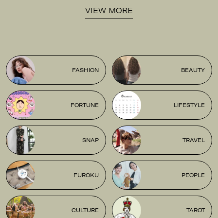
VIEW MORE
FASHION
BEAUTY
FORTUNE
LIFESTYLE
SNAP
TRAVEL
FUROKU
PEOPLE
CULTURE
TAROT