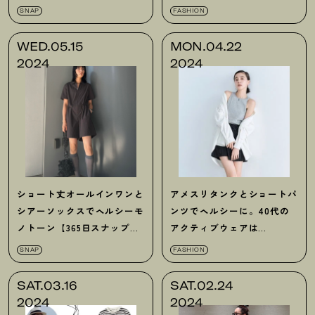
吉田智恵さん
イテム総まとめ
SNAP
FASHION
WED.05.15
MON.04.22
2024
2024
ショート丈オールインワンと
アメスリタンクとショートパ
シアーソックスでヘルシーモ
ンツでヘルシーに。40代の
ノトーン【365日スナップ】
アクティブウェアは
浜本 星さん
【emmi】から探すのが吉
SNAP
FASHION
SAT.03.16
SAT.02.24
2024
2024