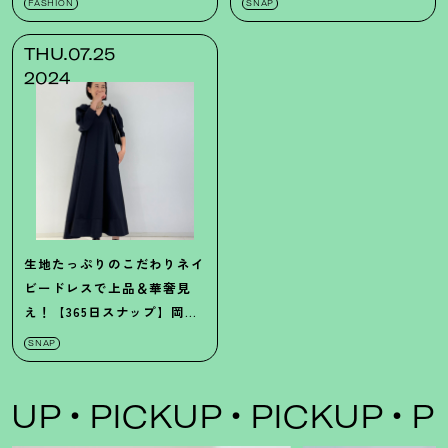
FASHION
SNAP
THU.07.25
2024
生地たっぷりのこだわりネイ
ビードレスで上品＆華奢見
え！【365日スナップ】岡田
翠さん
SNAP
UP
PICKUP
PICKUP
PIC