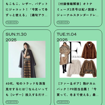
もこもこ、レザー、パデット
【付録情報解禁】オトナ
にジャコット
！
「今買って冬
ミューズ2月号は紀ノ国屋×
ずっと使える」【最旬アウ
ジャーナルスタンダードレ
ター】33連発♡
サージュのバッグ
！
FASHION
FASHION
SUN.11.30
TUE.11.04
2025
2025
40代、旬のトラッドを洒落
【ファー＆ボア】熱がカム
見せするには♡なんといって
バック
！
PR担当自薦
！
「今
も【レザー】投入するだけで
買って、冬まで使える」最旬
即今っぽく
！
アウター8選
FASHION
FASHION