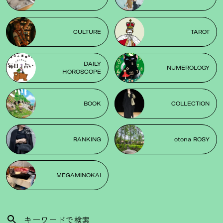
CULTURE
TAROT
DAILY
NUMEROLOGY
HOROSCOPE
BOOK
COLLECTION
RANKING
otona ROSY
MEGAMINOKAI