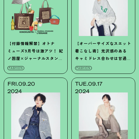
【付録情報解禁】オトナ
【オーバーサイズなスエット
ミューズ9月号は激アツ！ 紀
着こなし術】光沢感のある
ノ国屋×ジャーナルスタン
キャミドレス合わせは甘過ぎ
ダードレサージュの大人気
ずに愛らしい！
FASHION
FASHION
バッグが登場！
FRI.09.20
TUE.09.17
2024
2024