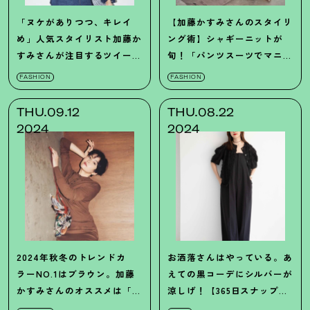
「ヌケがありつつ、キレイ
【加藤かすみさんのスタイリ
め」人気スタイリスト加藤か
ング術】シャギーニットが
すみさんが注目するツイード
旬！「パンツスーツでマニッ
ジャケットとは？
シュに、ブローチやパンプス
FASHION
FASHION
合わせで品よくまとめて」
THU.09.12
THU.08.22
2024
2024
2024年秋冬のトレンドカ
お洒落さんはやっている。あ
ラーNO.1はブラウン。加藤
えての黒コーデにシルバーが
かすみさんのオススメは「全
涼しげ！【365日スナップ】
身で着る」こと！
市川綾子さん