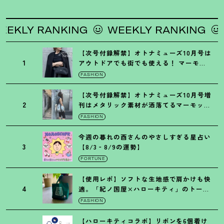
KLY RANKING
WEEKLY RANKING
WE
【次号付録解禁】オトナミューズ10月号は
1
アウトドアでも街でも使える
！
マーモッ
トの黒ショルダー
FASHION
【次号付録解禁】オトナミューズ10月号増
2
刊はメタリック素材が洒落てるマーモット
の保冷バッグ
FASHION
今週の暮れの酉さんのやさしすぎる星占い
3
【8/3‐8/9の運勢】
FORTUNE
【使用レポ】ソフトな生地感で肩かけも快
4
適。「紀ノ国屋×ハローキティ」のトート
がガシガシ使えて最高です
！
FASHION
【ハローキティコラボ】リボンを6個着け