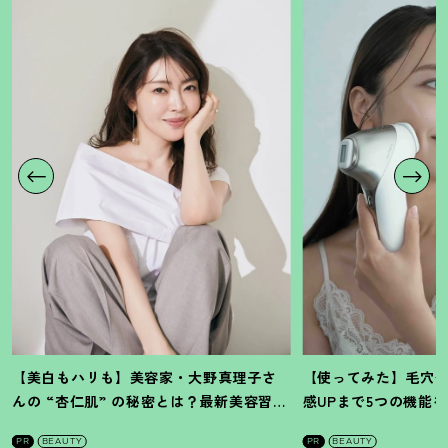
【美白もハリも】美容家・大野真理子さ
【使ってみた】毛穴
んの “杏仁肌” の秘密とは
？
最新美容習慣
感UPまで5つの機能
を徹底解説
！
の全方位ケア光美顔
PR
BEAUTY
PR
BEAUTY