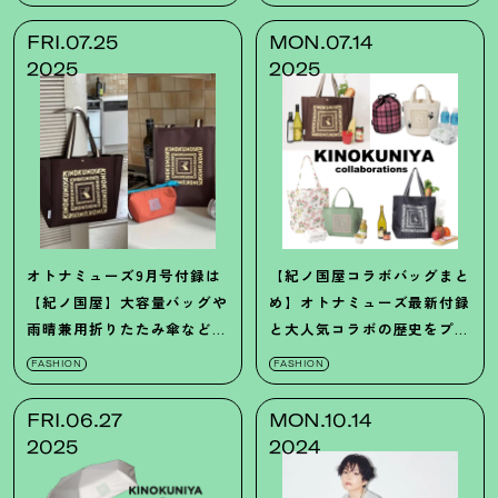
FRI.07.25
MON.07.14
2025
2025
オトナミューズ9月号付録は
【紀ノ国屋コラボバッグまと
【紀ノ国屋】大容量バッグや
め】オトナミューズ最新付録
雨晴兼用折りたたみ傘など豪
と大人気コラボの歴史をプレ
華3種類♡
イバック
！
FASHION
FASHION
FRI.06.27
MON.10.14
2025
2024