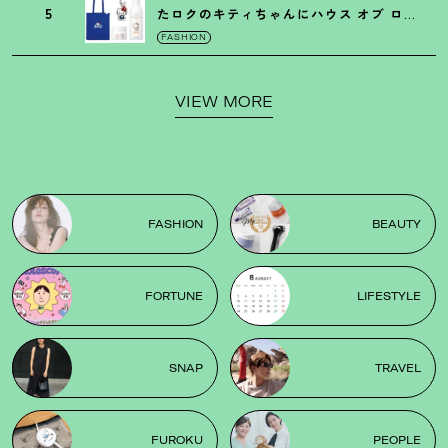
5
たロクのキティちゃんにハウス オブ ロー
ゼの限定パケも
！
FASHION
VIEW MORE
FASHION
BEAUTY
FORTUNE
LIFESTYLE
SNAP
TRAVEL
FUROKU
PEOPLE