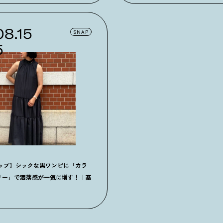
08.15
SNAP
5
ナップ】シックな黒ワンピに「カラ
リー」で洒落感が一気に増す！｜髙