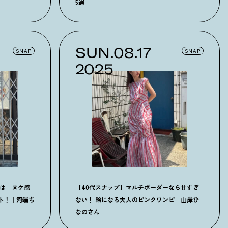
5選
SUN.08.17
SNAP
SNAP
2025
ピは「ヌケ感
【40代スナップ】マルチボーダーなら甘すぎ
ト！｜河端ち
ない！ 絵になる大人のピンクワンピ｜山岸ひ
なのさん