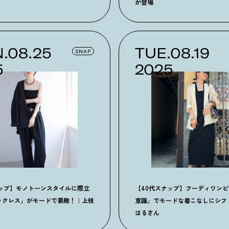
が登場
.08.25
TUE.08.19
SNAP
5
2025
ナップ】モノトーンスタイルに際立
【40代スナップ】フーディワン
ックレス」がモードで素敵！｜上枝
意識」でモードな着こなしにシフ
はるさん