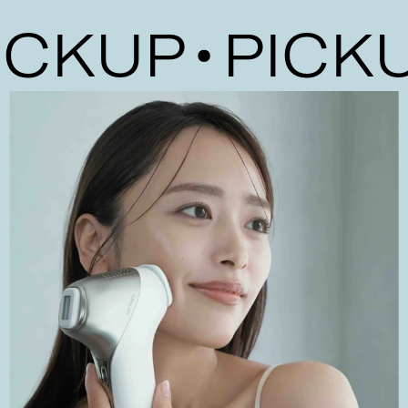
KUP
PICKUP