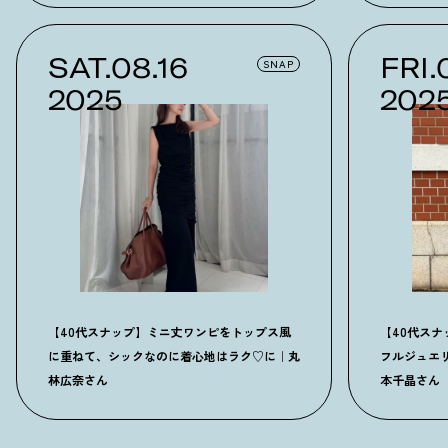
SAT.08.16
FRI.
SNAP
2025
202
【40代スナップ】ミニ丈ワンピをトップス風
【40代ス
に重ねて、シックなのに着心地はラク♡に｜丸
フルジュエ
林広奈さん
本千晶さん