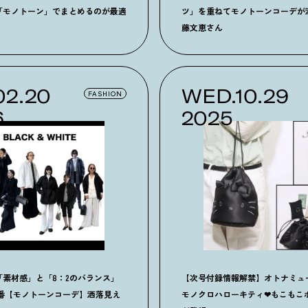
「モノトーン」でまとめるのが最適
ツ」を重ねてモノトーンコーデが
藤文恵さん
02.20
WED.10.29
FASHION
6
2025
「素材感」と「8：2のバランス」
【次号付録情報解禁】オトナミュ
定番【モノトーンコーデ】洒落見え
モノクロハローキティ❤︎もこもこ