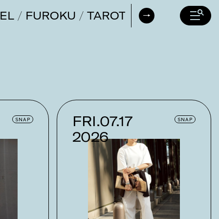
EL
FUROKU
TAROT
DAILY HORO
FRI.07.17
SNAP
SNAP
2026