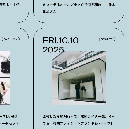
洒落る！｜伊
めコーデはオールブラックで引き締め！｜鈴木
采加さん
FRI.10.10
FASHION
BEAUTY
2025
ーズ1月号は
渡韓したら絶対行って！現地ライター発、イケ
ポーチセット
てる【韓国ファッションブランド&ショップ】