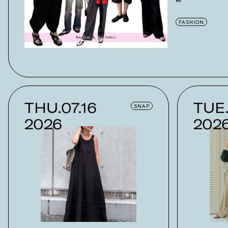
FASHION
THU.07.16
TUE.
SNAP
2026
202