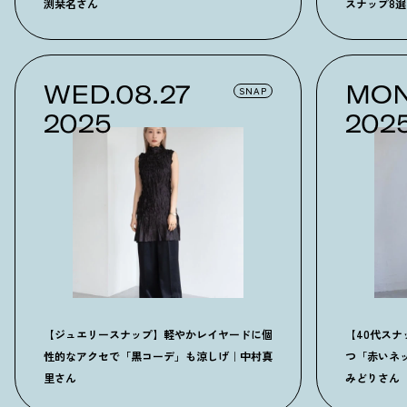
渕栞名さん
スナップ8選
WED.08.27
MON
SNAP
2025
202
【ジュエリースナップ】軽やかレイヤードに個
【40代ス
性的なアクセで「黒コーデ」も涼しげ｜中村真
つ「赤いネ
里さん
みどりさん