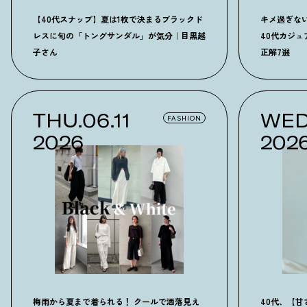
【40代スナップ】夏は1枚で決まるブラックド
キメ過ぎな
レスに旬の「トングサンダル」が気分｜目黒越
40代カジ
子さん
正解7選
THU.06.11
WED
FASHION
2026
202
梅雨から夏まで着られる！ クールで洒落見え
40代、【甘