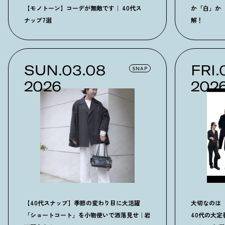
【モノトーン】コーデが無敵です｜ 40代ス
か「白」か
ナップ7選
解！
SUN.03.08
FRI.
SNAP
2026
202
【40代スナップ】季節の変わり目に大活躍
大切なのは
「ショートコート」を小物使いで洒落見せ｜岩
40代の大