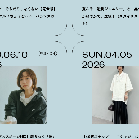
い、でもだらしなくない【完全版】
夏こそ「透明ジュエリー」と「黒
ュアル「ちょうどいい」バランスの
が軽やかで、洗練
！
【スタイリス
え】
.06.10
SUN.04.05
FASHION
6
2026
さ×スポーツMIX】着るなら「黒」
【40代スナップ】「白シャツ」