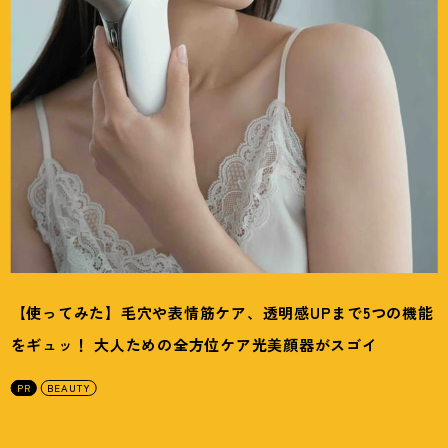
【使ってみた】毛穴や表情筋ケア、透明感UPまで5つの機能
をギュッ
！
大人ための全方位ケア光美顔器がスゴイ
PR
BEAUTY