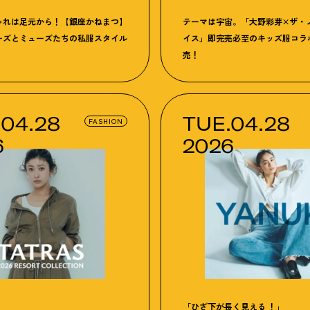
ゃれは足元から
！
【銀座かねまつ】
テーマは宇宙。「大野彩芽×ザ・
ーズとミューズたちの私服スタイル
イス」即完売必至のキッズ服コラ
売
！
.04.28
TUE.04.28
FASHION
6
2026
「ひざ下が長く見える ！」