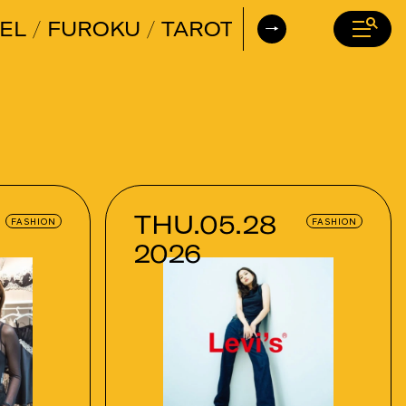
EL
FUROKU
TAROT
DAILY HORO
THU.05.28
FASHION
FASHION
2026