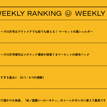
LY RANKING
WEEKLY RAN
ーズ10月号はアウトドアでも街でも使える
！
マーモットの黒ショルダー
ーズ10月号増刊はメタリック素材が洒落てるマーモットの保冷バッグ
ぎる星占い 【8/3‐8/9の運勢】
感で肩かけも快適。「紀ノ国屋×ハローキティ」のトートがガシガシ使えて最高です