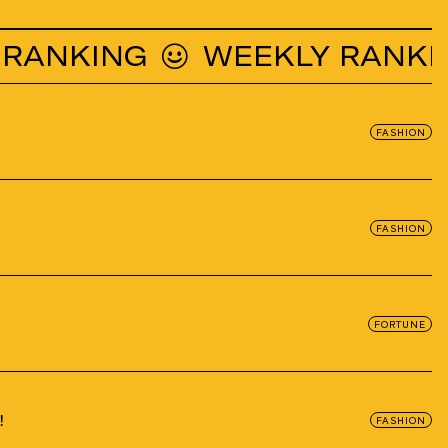
KING
WEEKLY RANKING
FASHION
FASHION
FORTUNE
！
FASHION