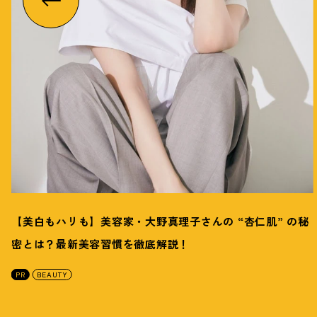
【美白もハリも】美容家・大野真理子さんの “杏仁肌” の秘
密とは
？
最新美容習慣を徹底解説
！
PR
BEAUTY