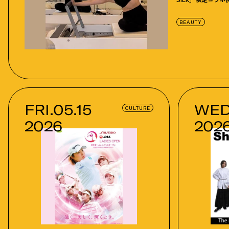
BEAUTY
FRI.05.15
WED
CULTURE
2026
202