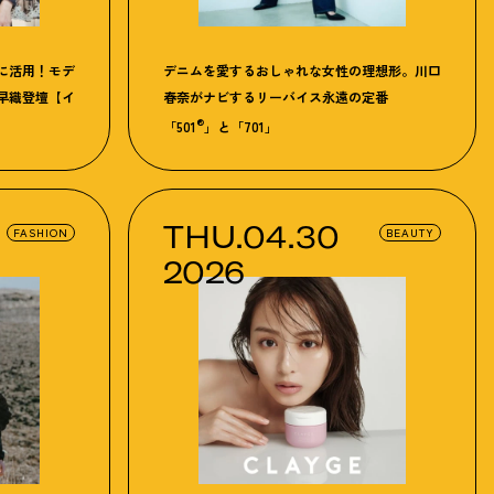
に活用
！
モデ
デニムを愛するおしゃれな女性の理想形。川口
早織登壇【イ
春奈がナビするリーバイス永遠の定番
®
「501
」と「701」
THU.04.30
FASHION
BEAUTY
2026