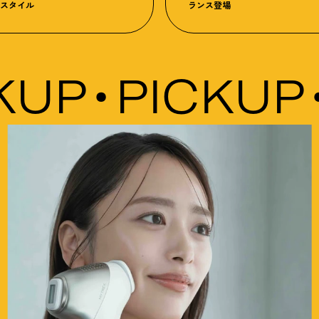
4スタイル
ランス登場
UP
PICKUP
P