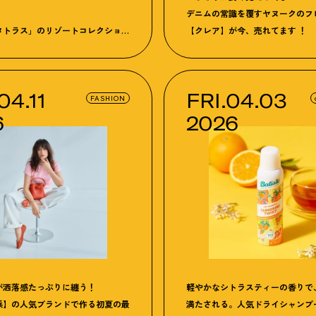
デニムの常識を覆すヤヌークのフ
タトラス」のリゾートコレクション
【クレア】が今、売れてます ！
を纏う
04.11
FRI.04.03
FASHION
6
2026
が洒落感たっぷりに纏う！
軽やかなシトラスティーの香りで
浜】の人気ブランドで作る初夏の最
満たされる。人気ドライシャンプ