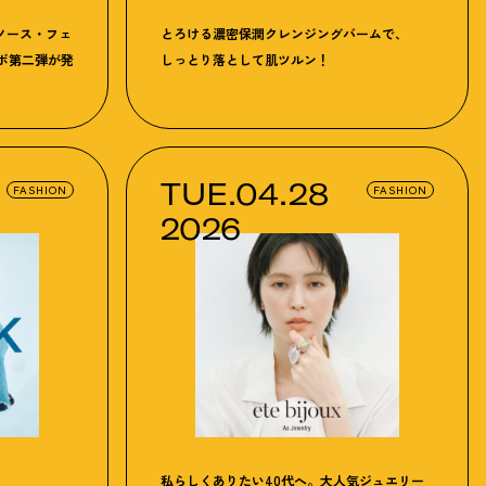
ノース・フェ
とろける濃密保潤クレンジングバームで、
ボ第二弾が発
しっとり落として肌ツルン
！
TUE.04.28
FASHION
FASHION
2026
私らしくありたい40代へ。大人気ジュエリー