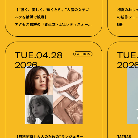
【“強く、美しく、輝くとき。”人気の女子ゴ
初夏のおし
ルフを横浜で観戦】
の新作シュ
アクセス抜群の「資生堂・JALレディスオープ
5選
ン」が7月2日～5日開催。女子プロの強く美し
き競演を目の当たりにする4日間
TUE.04.28
TUE
FASHION
2026
202
【無料招待】大人のための“ランジェリー
TATRAS