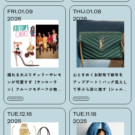
FRI.01.09
THU.01.08
2026
2026
揺れる大ぶりチェリーやレモ
心ときめくお財布で新年を
ンが可愛すぎ【サンローラ
アップデート
！
バッグ見えし
ン】フルーツモチーフ小物は
て手ぶら派に推す【ショル
狙い目です♡
ダータイプ】7選
FASHION
FASHION
TUE.12.16
TUE.11.18
2025
2025