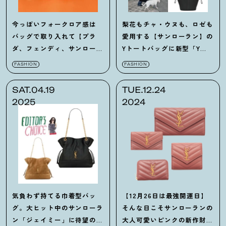
今っぽいフォークロア感は
梨花もチャ・ウヌも、ロゼも
バッグで取り入れて【プラ
愛用する【サンローラン】の
ダ、フェンディ、サンローラ
Yトートバッグに新型「Y
ン】の夏バッグ7選
ホーボー」が登場
FASHION
FASHION
SAT.04.19
TUE.12.24
2025
2024
気負わず持てる巾着型バッ
【12月26日は最強開運日】
グ。大ヒット中のサンローラ
そんな日こそサンローランの
ン「ジェイミー」に待望のス
大人可愛いピンクの新作財布