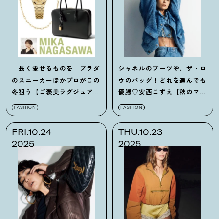
「長く愛せるものを」プラダ
シャネルのブーツや、ザ・ロ
のスニーカーほかプロがこの
ウのバッグ！どれを選んでも
冬狙う【ご褒美ラグジュア
優勝♡安西こずえ【秋のマス
リー】5選
トバイ】まとめ
FASHION
FASHION
FRI.10.24
THU.10.23
2025
2025