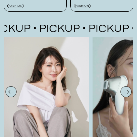
モールサイズが登場！
がオススメです
FASHION
FASHION
KUP
PICKUP
PICKUP
P