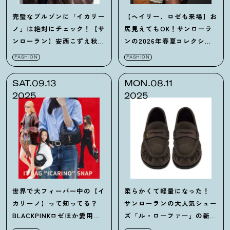
完璧なブルゾンに「イカリー
【ヘイリー、ロゼも来場】お
ノ」は絶対にチェック！【サ
尻見えてもOK！サンローラ
ンローラン】安西こずえ秋の
ンの2026年春夏コレクショ
マストバイ
ンから学ぶセレブの「ラン
FASHION
FASHION
ジェリールック」
SAT.09.13
MON.08.11
2025
2025
世界で大フィーバー中の【イ
柔らかくて軽量になった！
カリーノ】って知ってる？
サンローランの大人気シュー
BLACKPINKロゼほか愛用セ
ズ「ル・ローファー」の新色
レブのスナップ一挙公開！
ボルドーは狙い目です