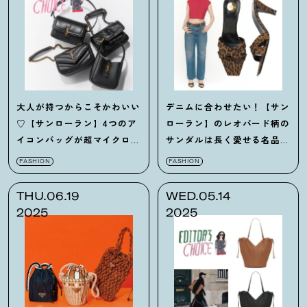
大人が持つからこそかわいい
デニムに合わせたい！【サン
♡【サンローラン】4つのア
ローラン】のレオパード柄の
イコンバッグが超マイクロモ
サンダルは長く愛せる名品で
デルで登場
す
FASHION
FASHION
THU.06.19
WED.05.14
2025
2025