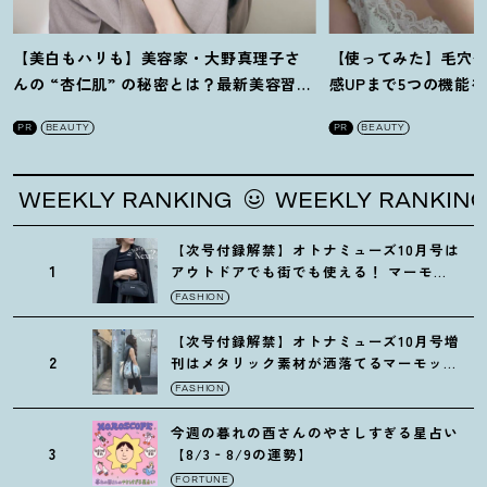
【美白もハリも】美容家・大野真理子さ
【使ってみた】毛穴
んの “杏仁肌” の秘密とは
？
最新美容習慣
感UPまで5つの機能
を徹底解説
！
の全方位ケア光美顔
PR
BEAUTY
PR
BEAUTY
EEKLY RANKING
WEEKLY RANKING
【次号付録解禁】オトナミューズ10月号は
1
アウトドアでも街でも使える
！
マーモッ
トの黒ショルダー
FASHION
【次号付録解禁】オトナミューズ10月号増
2
刊はメタリック素材が洒落てるマーモット
の保冷バッグ
FASHION
今週の暮れの酉さんのやさしすぎる星占い
3
【8/3‐8/9の運勢】
FORTUNE