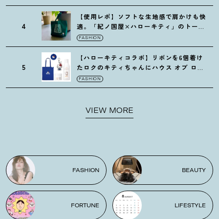
【使用レポ】ソフトな生地感で肩かけも快
4
適。「紀ノ国屋×ハローキティ」のトート
がガシガシ使えて最高です
！
FASHION
【ハローキティコラボ】リボンを6個着け
5
たロクのキティちゃんにハウス オブ ロー
ゼの限定パケも
！
FASHION
VIEW MORE
FASHION
BEAUTY
FORTUNE
LIFESTYLE