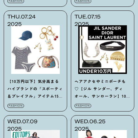
FASHION
FASHION
THU.07.24
TUE.07.15
2025
2025
【10万円以下】気分高まる
ヘアアクセやミニポーチも
ハイブランドの「スポーティ
♡【ジル サンダー、ディ
＆プレイフル」アイテム15
オール、サンローラン】10
選！
万円以下の逸品図鑑
FASHION
FASHION
WED.07.09
WED.06.25
2025
2025