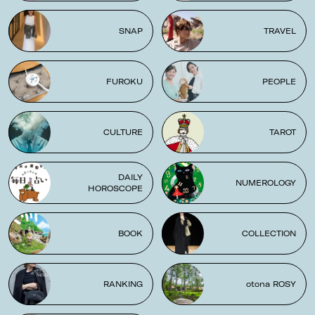
SNAP
TRAVEL
FUROKU
PEOPLE
CULTURE
TAROT
DAILY
NUMEROLOGY
HOROSCOPE
BOOK
COLLECTION
RANKING
otona ROSY