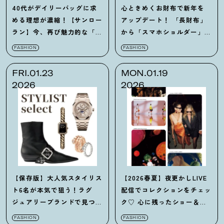
40代がデイリーバッグに求
心ときめくお財布で新年を
める理想が濃縮
！
【サンロー
アップデート
！
「長財布」
ラン】今、再び魅力的な「モ
から「スマホショルダー」ま
ンバサ」に注目
で42選【まとめ】
FASHION
FASHION
FRI.01.23
MON.01.19
2026
2026
【保存版】大人気スタイリス
【2026春夏】夜更かしLIVE
ト6名が本気で狙う
！
ラグ
配信でコレクションをチェッ
ジュアリーブランドで見つけ
ク♡ 心に残ったショー＆
た逸品32選まとめ
ルックを語ります
！
FASHION
FASHION