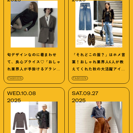
旬デザインなのに着まわせ
「それどこの服？」はホメ言
て、良心プライス♡「おしゃ
葉！おしゃれ業界人6人が教
れ業界人が手掛けるブラン
えてくれた秋の大活躍アイテ
ド」が使える！
ム12選【まとめ】
FASHION
FASHION
WED.10.08
SAT.09.27
2025
2025