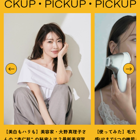
CKUP
PICKUP
PICKUP
P
【美白もハリも】美容家・大野真理子さ
【使ってみた】毛穴
んの “杏仁肌” の秘密とは
？
最新美容習慣
感UPまで5つの機能