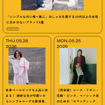
「シンプルなのに唯一無二」おしゃれを愛する40代以上の女性
に欠かせないブランド8選
FASHION
THU.05.28
MON.05.25
2026
2026
全身ペールピンクも上品に決
【完全版】レース・リボン・
まる
！
絶妙な色が可愛いか
花柄・ピンク。ベーシック派
らシンプルコーデも即洒落る
のための「ロマンティック