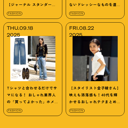
【ジャーナル スタンダード
ないドレッシーなものを選ぶ
レサージュ】
のがカギ！
FASHION
FASHION
THU.09.18
FRI.08.22
2025
2025
Tシャツと合わせるだけでサ
【スタイリスト金子綾さん】
マになる！ おしゃれ業界人
映えも洒落感も！40代を輝
の「買ってよかった」ホメら
かせるおしゃれテクまとめ｜
れデニム
完全版
FASHION
FASHION