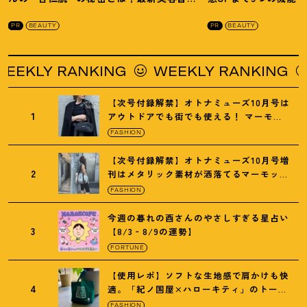
を徹底解説
！
の全方位ケア光美顔
PR
BEAUTY
PR
BEAUTY
KLY RANKING
WEEKLY RANKING
WE
【次号付録解禁】オトナミューズ10月号は
1
アウトドアでも街でも使える
！
マーモッ
トの黒ショルダー
FASHION
【次号付録解禁】オトナミューズ10月号増
2
刊はメタリック素材が洒落てるマーモット
の保冷バッグ
FASHION
今週の暮れの酉さんのやさしすぎる星占い
3
【8/3‐8/9の運勢】
FORTUNE
【使用レポ】ソフトな生地感で肩かけも快
4
適。「紀ノ国屋×ハローキティ」のトート
がガシガシ使えて最高です
！
FASHION