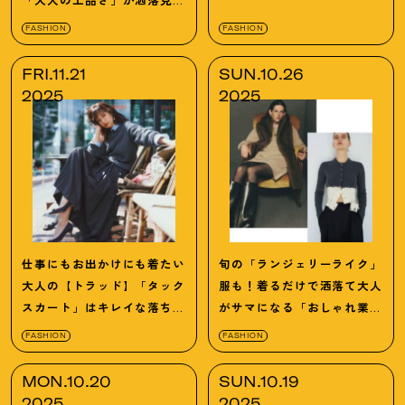
のカギ
FASHION
FASHION
FRI.11.21
SUN.10.26
2025
2025
仕事にもお出かけにも着たい
旬の「ランジェリーライク」
大人の【トラッド】「タック
服も！着るだけで洒落て大人
スカート」はキレイな落ち感
がサマになる「おしゃれ業界
命で選んで！
人ブランド」
FASHION
FASHION
MON.10.20
SUN.10.19
2025
2025