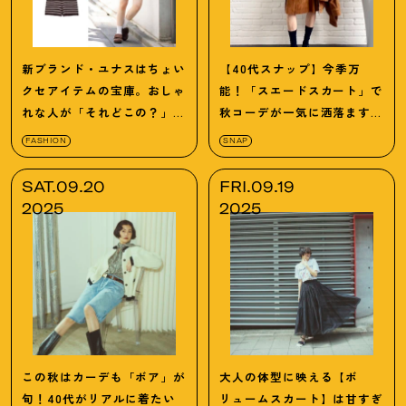
新ブランド・ユナスはちょい
【40代スナップ】今季万
クセアイテムの宝庫。おしゃ
能！「スエードスカート」で
れな人が「それどこの？」と
秋コーデが一気に洒落ます｜
聞かれた名品5選
アンソヨンさん
FASHION
SNAP
SAT.09.20
FRI.09.19
2025
2025
この秋はカーデも「ボア」が
大人の体型に映える【ボ
旬！40代がリアルに着たい
リュームスカート】は甘すぎ