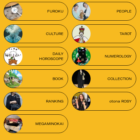
FUROKU
PEOPLE
CULTURE
TAROT
DAILY
NUMEROLOGY
HOROSCOPE
BOOK
COLLECTION
RANKING
otona ROSY
MEGAMINOKAI