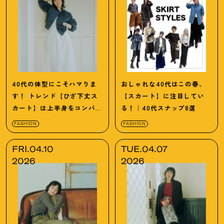
40代の体型にこそハマりま
おしゃれな40代はこの春、
す
！
トレンド【ひざ下丈ス
【スカート】に注目してい
カート】は上半身をコンパク
る
！
｜40代スナップ8選
トにするのがコツ
FASHION
FASHION
FRI.04.10
TUE.04.07
2026
2026