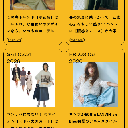
この春トレンド【小花柄】は
春の気分に乗っかって「乙女
「レトロ」な色使いやデザイ
心」をちょい盛り♡ パンツ
ンなら、いつものコーデに投
に【腰巻きレース】が今季断
入しやすい！
然洒落ます！
FASHION
FASHION
SAT.03.21
FRI.03.06
2026
2026
コンサバに着ない！ 旬アイ
ヨンアが魅せる
LANVIN en
テム【ミドル丈スカート】は
Bleu
初夏のデニムスタイル
「大人の上品さ」が洒落見え