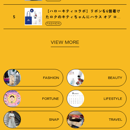
【ハローキティコラボ】リボンを6個着け
5
たロクのキティちゃんにハウス オブ ロー
ゼの限定パケも
！
FASHION
VIEW MORE
FASHION
BEAUTY
FORTUNE
LIFESTYLE
SNAP
TRAVEL