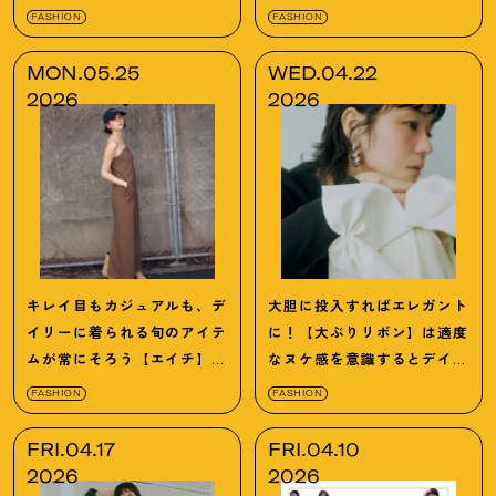
【エイトン】
ちょい盛り」コーデ術
FASHION
FASHION
MON.05.25
WED.04.22
2026
2026
キレイ目もカジュアルも、デ
大胆に投入すればエレガント
イリーに着られる旬のアイテ
に
！
【大ぶりリボン】は適度
ムが常にそろう【エイチ】の
なヌケ感を意識するとデイ
名品ガイド
リーに使えます
FASHION
FASHION
FRI.04.17
FRI.04.10
2026
2026