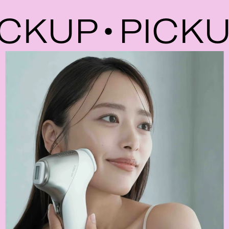
KUP
PICKUP