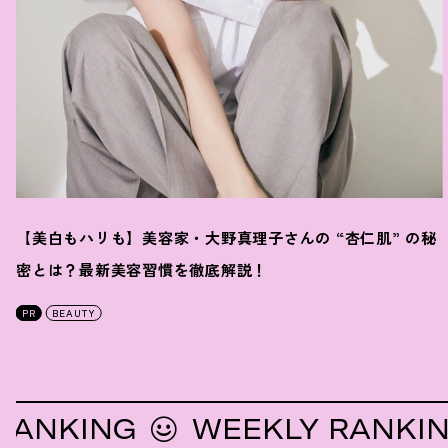
【美白もハリも】美容家・大野真理子さんの “杏仁肌” の秘
密とは
？
最新美容習慣を徹底解説
！
PR
BEAUTY
KING
WEEKLY RANKING