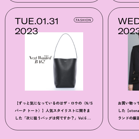
TUE.01.31
WED
FASHION
2023
202
【ずっと気になっているのはザ・ロウの〈N/S
お買い物っ
パーク トート〉】人気スタイリストに聞きま
した【oton
した「次に狙うバッグは何ですか？」Vol.6 鈴
ランドの厳
木美智恵さん
う！