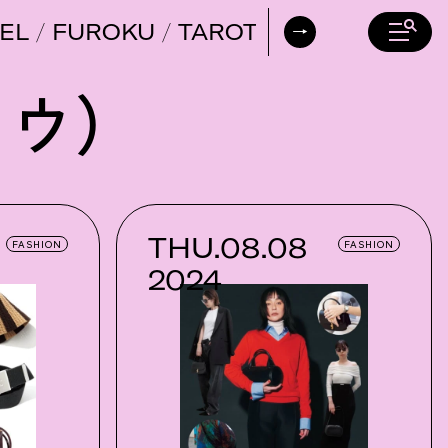
EL
FUROKU
TAROT
DAILY HORO
ロウ）
THU.08.08
FASHION
FASHION
2024