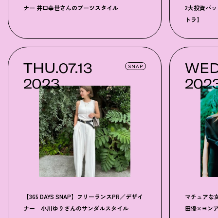
ナー 井口幸世さんのブーツスタイル
2大投資バ
トラ】
THU.07.13
WED
SNAP
2023
202
【365 DAYS SNAP】フリーランスPR／デザイ
マチュアな
ナー 小川ゆりさんのサンダルスタイル
田優×ヨン