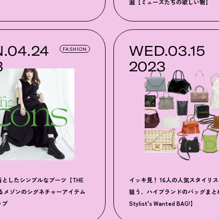
選【ミューズたちの欲しい物】
.04.24
WED.03.15
FASHION
3
2023
落としたシンプルなブーツ【THE
イッキ見！ 16人の人気スタイリ
するメゾンのシグネチャーアイテム
狙う、ハイブランドのバッグまとめ
ップ
Stylist's Wanted BAG!】