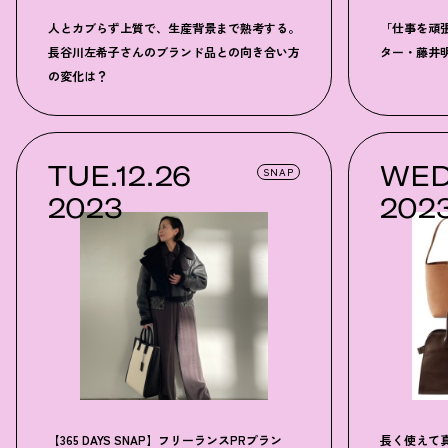
人とカブらず上質で、生産背景まで熟考する。
「仕事を頑
長谷川左希子さんのブランド品との向き合い方
ター・藤井
の変化は
？
TUE.12.26
WED
SNAP
2023
202
【365 DAYS SNAP】フリーランスPRプラン
長く使えて