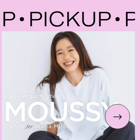
PICKUP
PI