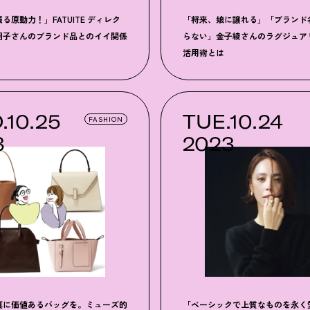
張る原動力
！
」FATUITE ディレク
「将来、娘に譲れる」「ブランド
明子さんのブランド品とのイイ関係
らない」金子綾さんのラグジュア
活用術とは
.10.25
TUE.10.24
FASHION
3
2023
真に価値あるバッグを。ミューズ的
「ベーシックで上質なものを永く