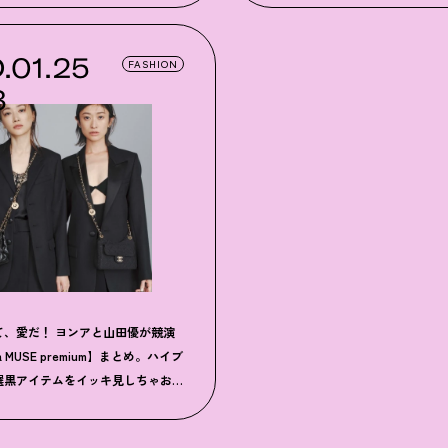
.01.25
FASHION
3
て、愛だ！ ヨンアと山田優が競演
a MUSE premium】まとめ。ハイブ
選黒アイテムをイッキ見しちゃお