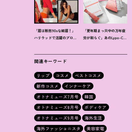
「眉は断然90sな細眉
！
」
「更年期まっ只中の万年疲
ハリウッドで活躍のプロに
労が和らぐ」あのLypo-C新
聞く「本当に流行ってる」
作ほか40代プロが選ぶ【イ
【最旬メイク】3選
ンナーケア】3選
関連キーワード
リップ
コスメ
ベストコスメ
新作コスメ
インナーケア
オトナミューズ7月号
韓国
オトナミューズ8月号
ボディケア
オトナミューズ9月号
海外生活
海外ファッショニスタ
美容家電