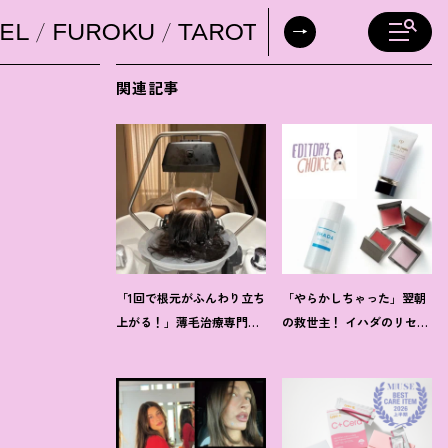
EL
FUROKU
TAROT
DAILY HORO
関連記事
「1回で根元がふんわり立ち
「やらかしちゃった」翌朝
上がる
！
」薄毛治療専門
の救世主
！
イハダのリセッ
【ヘッドスパ】に42歳韓国
トオイルほか【8月発売コ
在住ライターが感動
スメ】3選