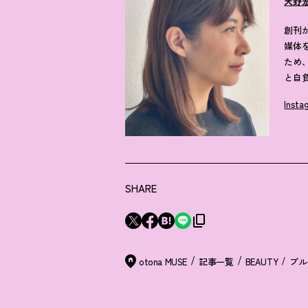
天野
創刊
媒体
ため
と自
Insta
SHARE
otona MUSE
記事一覧
BEAUTY
プル