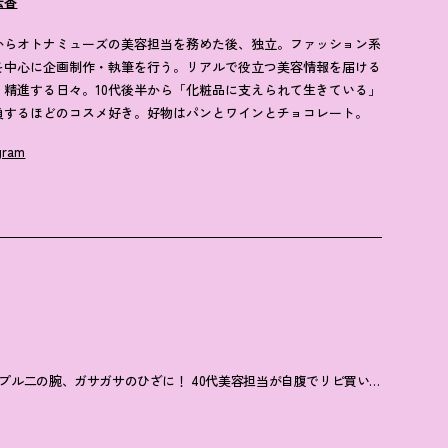
宏香
からオトナミューズの美容担当を務めた後、独立。ファッション系
を中心に企画制作・執筆を行う。リアルで役立つ美容情報を届ける
、精進する日々。10代後半から「化粧品に支えられて生きている」
負するほどのコスメ好き。好物はパンとワインとチョコレート。
gram
プル二の腕、ガサガサのひざに
！
40代美容担当が自腹でリピ買いする【ボディケアコスメ】3選