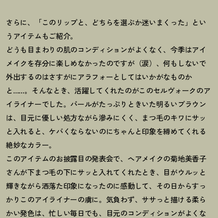
さらに、「このリップと、どちらを選ぶか迷いまくった」とい
うアイテムもご紹介。
どうも目まわりの肌のコンディションがよくなく、今季はアイ
メイクを存分に楽しめなかったのですが（涙）、何もしないで
外出するのはさすがにアラフォーとしてはいかがなものか
と……。そんなとき、活躍してくれたのがこのセルヴォークのア
イライナーでした。パールがたっぷりときいた明るいブラウン
は、目元に優しい処方ながら滲みにくく、まつ毛のキワにサッ
と入れると、ケバくならないのにちゃんと印象を締めてくれる
絶妙なカラー。
このアイテムのお披露目の発表会で、ヘアメイクの菊地美香子
さんが下まつ毛の下にサッと入れてくれたとき、目がウルッと
輝きながら洒落た印象になったのに感動して、その日からすっ
かりこのアイライナーの虜に。気負わず、ササっと描ける柔ら
かい発色は、忙しい毎日でも、目元のコンディションがよくな