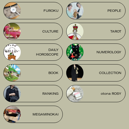
FUROKU
PEOPLE
CULTURE
TAROT
DAILY
NUMEROLOGY
HOROSCOPE
BOOK
COLLECTION
RANKING
otona ROSY
MEGAMINOKAI