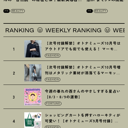
を徹底解説
！
の全方位ケア光美顔
PR
BEAUTY
PR
BEAUTY
NKING
WEEKLY RANKING
WEEKLY 
【次号付録解禁】オトナミューズ10月号は
1
アウトドアでも街でも使える
！
マーモッ
トの黒ショルダー
FASHION
【次号付録解禁】オトナミューズ10月号増
2
刊はメタリック素材が洒落てるマーモット
の保冷バッグ
FASHION
今週の暮れの酉さんのやさしすぎる星占い
3
【8/3‐8/9の運勢】
FORTUNE
ショッピングカートを押すハローキティが
4
可愛い
！
【オトナミューズ9月号付録】紀
ノ国屋バッグ
FASHION