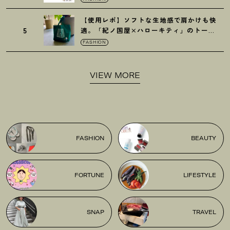
【使用レポ】ソフトな生地感で肩かけも快
5
適。「紀ノ国屋×ハローキティ」のトート
がガシガシ使えて最高です
！
FASHION
VIEW MORE
FASHION
BEAUTY
FORTUNE
LIFESTYLE
SNAP
TRAVEL