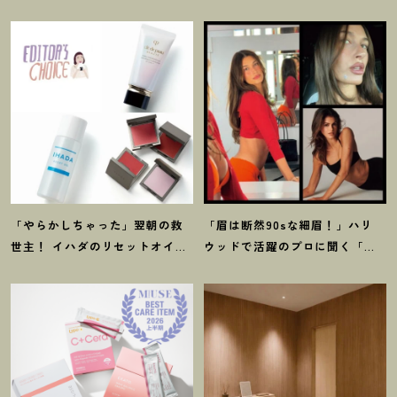
「やらかしちゃった」翌朝の救
「眉は断然90sな細眉
！
」ハリ
世主
！
イハダのリセットオイル
ウッドで活躍のプロに聞く「本
ほか【8月発売コスメ】3選
当に流行ってる」【最旬メイ
ク】3選