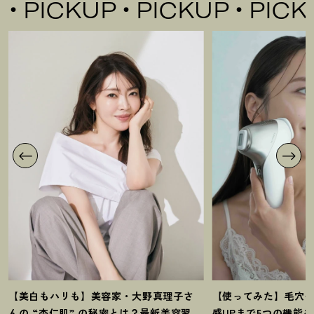
PICKUP
PICKUP
PICKUP
【美白もハリも】美容家・大野真理子さ
【使ってみた】毛穴
んの “杏仁肌” の秘密とは
？
最新美容習慣
感UPまで5つの機能