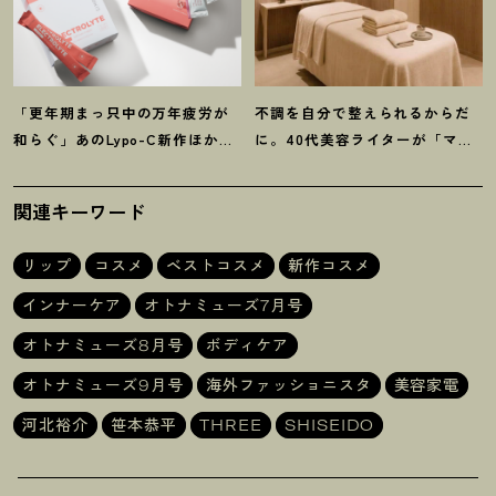
「更年期まっ只中の万年疲労が
不調を自分で整えられるからだ
和らぐ」あのLypo-C新作ほか40
に。40代美容ライターが「マイ
代プロが選ぶ【インナーケア】3
トレックス」の整体サロンを体
選
験
！
関連キーワード
リップ
コスメ
ベストコスメ
新作コスメ
インナーケア
オトナミューズ7月号
オトナミューズ8月号
ボディケア
オトナミューズ9月号
海外ファッショニスタ
美容家電
河北裕介
笹本恭平
THREE
SHISEIDO