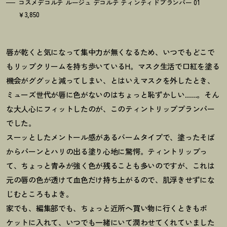
コスメデコルテ ルージュ デコルテ ティンティドプランパー 01
￥3,850
唇が乾くと気になって集中力が無くなるため、いつでもどこで
もリップクリームを持ち歩いているH。マスク生活で口紅を塗る
機会がググッと減ってしまい、とはいえマスクを外したとき、
ミューズ世代が唇に色がないのはちょっと恥ずかしい……。そん
な大人心にフィットしたのが、このティントリッププランパー
でした。
スーッとしたメントール感があるバームタイプで、塗ったそば
からパーンとハリの出る塗り心地に驚愕。ティントリップっ
て、ちょっと青みが強く色が残ることも多いのですが、これは
元の唇の色が透けて血色だけ持ち上がるので、肌浮きせずにな
じむところもよき。
家でも、編集部でも、ちょっと近所へ買い物に行くときもポ
ケットに入れて、いつでも一緒にいて潤わせてくれていました