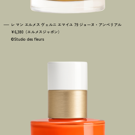
レ マン エルメス ヴェルニ エマイユ 79 ジョーヌ・アンペリアル
¥6,380（エルメスジャポン）
©Studio des fleurs