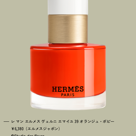
レ マン エルメス ヴェルニ エマイユ 39 オランジュ・ポピー
¥6,380（エルメスジャポン）
©Studio des fleurs