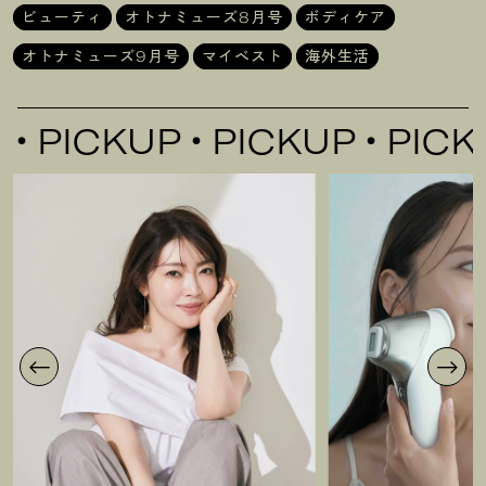
ビューティ
オトナミューズ8月号
ボディケア
オトナミューズ9月号
マイベスト
海外生活
ICKUP
PICKUP
PICKUP