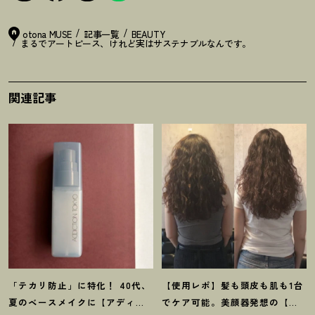
otona MUSE
記事一覧
BEAUTY
まるでアートピース、けれど実はサステナブルなんです。
関連記事
「テカリ防止」に特化
！
40代、
【使用レポ】髪も頭皮も肌も1台
夏のベースメイクに【アディク
でケア可能。美顔器発想の【ス