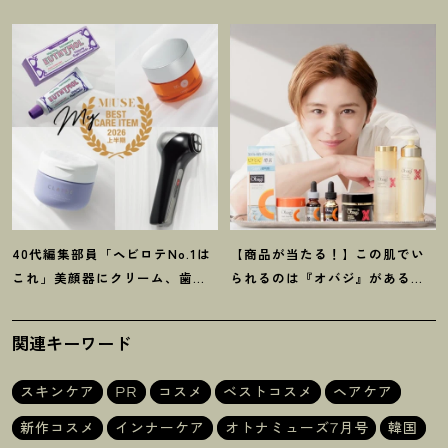
ションのミスト】が救世主だっ
テラボーテ】のLLLT搭載ドライ
た
ヤーがかなり優秀
！
40代編集部員「ヘビロテNo.1は
【商品が当たる
！
】この肌でい
これ」美顔器にクリーム、歯磨
られるのは『オバジ』があるか
き粉
！
【マイベスト美容アイテ
ら。山田涼介さんと選ぶ「Myオ
ム】4選
バジレシピ」
関連キーワード
スキンケア
PR
コスメ
ベストコスメ
ヘアケア
新作コスメ
インナーケア
オトナミューズ7月号
韓国