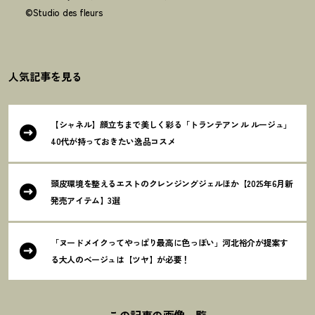
©Studio des fleurs
人気記事を見る
【シャネル】顔立ちまで美しく彩る「トランテアン ル ルージュ」
40代が持っておきたい逸品コスメ
頭皮環境を整えるエストのクレンジングジェルほか【2025年6月新
発売アイテム】3選
「ヌードメイクってやっぱり最高に色っぽい」河北裕介が提案す
る大人のベージュは【ツヤ】が必要
！
この記事の画像一覧