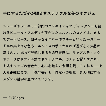
手にするたび心が躍るサステナブルな美のオブジェ
シューズやジュエリー部門のクリエイティブ ディレクターも務
めるピエール・アルディが手がけたエルメスのコスメは、まる
でアートピース。鮮やかなイエローやブルーといった一見ハー
ドルの高そうな色も、エルメスの手にかかれば遊び心と気品が
溶け合い、思わず見惚れるほどの存在感に。リップスティック
やチークはリフィル式でサステナブル。カチッと響くマグネッ
ト式キャップの音色が、心に心地よい余韻を残してくれる……そ
んな細部にまで、「機能美」と「自然への敬意」を大切にする
メゾンの哲学が息づいています。
2
/7Pages