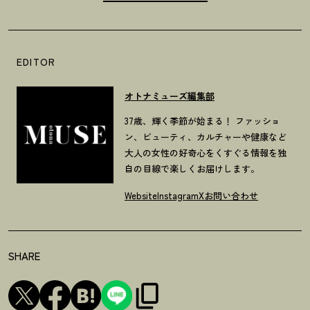
EDITOR
オトナミューズ編集部
37歳、輝く季節が始まる！ ファッショ
ン、ビューティ、カルチャーや健康など
大人の女性の好奇心をくすぐる情報を独
自の目線で楽しくお届けします。
Website
Instagram
X
お問い合わせ
SHARE