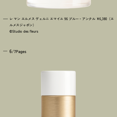
レ マン エルメス ヴェルニ エマイユ 96 ブルー・アンクル ¥6,380（エ
ルメスジャポン）
©Studio des fleurs
6
/7Pages