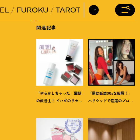
EL
FUROKU
TAROT
DAILY HORO
関連記事
「やらかしちゃった」翌朝
「眉は断然90sな細眉
！
」
の救世主
！
イハダのリセッ
ハリウッドで活躍のプロに
トオイルほか【8月発売コ
聞く「本当に流行ってる」
スメ】3選
【最旬メイク】3選