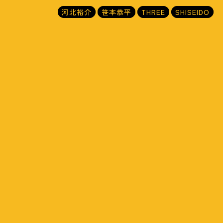
河北裕介
笹本恭平
THREE
SHISEIDO