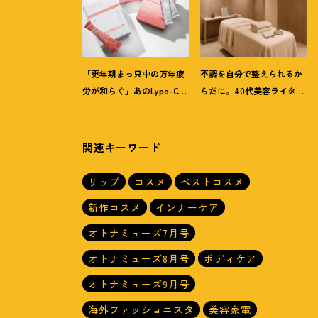
「更年期まっ只中の万年疲
不調を自分で整えられるか
労が和らぐ」あのLypo-C新
らだに。40代美容ライター
作ほか40代プロが選ぶ【イ
が「マイトレックス」の整
ンナーケア】3選
体サロンを体験
！
関連キーワード
リップ
コスメ
ベストコスメ
新作コスメ
インナーケア
オトナミューズ7月号
オトナミューズ8月号
ボディケア
オトナミューズ9月号
海外ファッショニスタ
美容家電