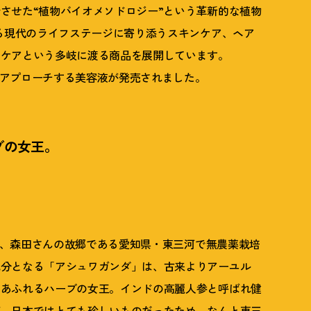
させた“植物バイオメソドロジー”という革新的な植物
れる現代のライフステージに寄り添うスキンケア、ヘア
ンケアという多岐に渡る商品を展開しています。
肌にアプローチする美容液が発売されました。
ブの女王。
分は、森田さんの故郷である愛知県・東三河で無農薬栽培
成分となる「アシュワガンダ」は、古来よりアーユル
にあふれるハーブの女王。インドの高麗人参と呼ばれ健
が、日本ではとても珍しいものだったため、なんと東三