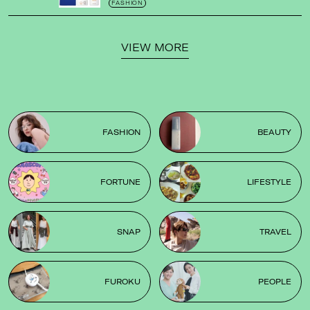
ゼの限定パケも
！
FASHION
VIEW MORE
FASHION
BEAUTY
FORTUNE
LIFESTYLE
SNAP
TRAVEL
FUROKU
PEOPLE