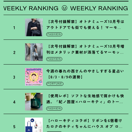
EKLY RANKING
WEEKLY RANKING
【次号付録解禁】オトナミューズ10月号は
1
アウトドアでも街でも使える
！
マーモッ
トの黒ショルダー
FASHION
【次号付録解禁】オトナミューズ10月号増
2
刊はメタリック素材が洒落てるマーモット
の保冷バッグ
FASHION
今週の暮れの酉さんのやさしすぎる星占い
3
【8/3‐8/9の運勢】
FORTUNE
【使用レポ】ソフトな生地感で肩かけも快
4
適。「紀ノ国屋×ハローキティ」のトート
がガシガシ使えて最高です
！
FASHION
【ハローキティコラボ】リボンを6個着け
5
たロクのキティちゃんにハウス オブ ロー