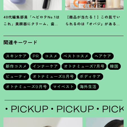
40代編集部員「ヘビロテNo.1は
【商品が当たる
！
】この肌でい
これ」美顔器にクリーム、歯磨
られるのは『オバジ』があるか
き粉
！
【マイベスト美容アイテ
ら。山田涼介さんと選ぶ「Myオ
ム】4選
バジレシピ」
関連キーワード
スキンケア
PR
コスメ
ベストコスメ
ヘアケア
新作コスメ
インナーケア
オトナミューズ7月号
韓国
ビューティ
オトナミューズ8月号
ボディケア
オトナミューズ9月号
マイベスト
海外生活
PICKUP
PICKUP
PICKU