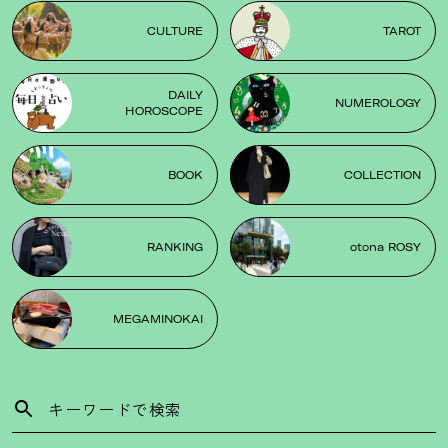
CULTURE
TAROT
DAILY
NUMEROLOGY
HOROSCOPE
BOOK
COLLECTION
RANKING
otona ROSY
MEGAMINOKAI