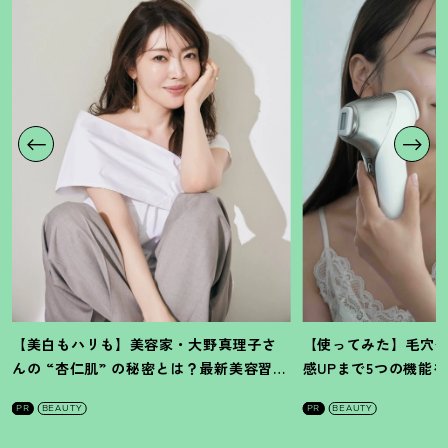
【美白もハリも】美容家・大野真理子さ
【使ってみた】毛穴
んの “杏仁肌” の秘密とは
？
最新美容習慣
感UPまで5つの機能
を徹底解説
！
の全方位ケア光美顔
PR
BEAUTY
PR
BEAUTY