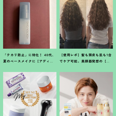
「テカリ防止」に特化
！
40代、
【使用レポ】髪も頭皮も肌も1台
夏のベースメイクに【アディク
でケア可能。美顔器発想の【ス
ションのミスト】が救世主だっ
テラボーテ】のLLLT搭載ドライ
た
ヤーがかなり優秀
！