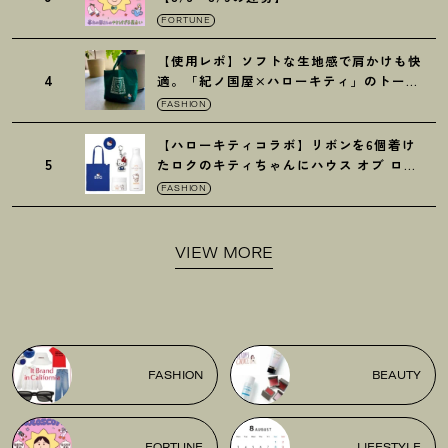
FORTUNE
【使用レポ】ソフトな生地感で肩かけも快
4
適。「紀ノ国屋×ハローキティ」のトート
がガシガシ使えて最高です
！
FASHION
【ハローキティコラボ】リボンを6個着け
5
たロクのキティちゃんにハウス オブ ロー
ゼの限定パケも
！
FASHION
VIEW MORE
FASHION
BEAUTY
FORTUNE
LIFESTYLE