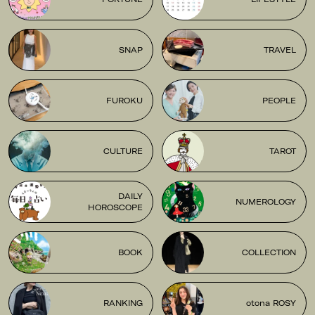
SNAP
TRAVEL
FUROKU
PEOPLE
CULTURE
TAROT
DAILY
NUMEROLOGY
HOROSCOPE
BOOK
COLLECTION
RANKING
otona ROSY