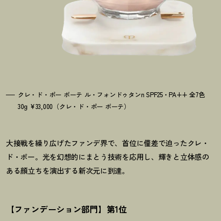
クレ・ド・ポー ボーテ ル・フォンドゥタンn SPF25・PA++ 全7色
30g ¥33,000（クレ・ド・ポー ボーテ）
大接戦を繰り広げたファンデ界で、首位に僅差で迫ったクレ・
ド・ポー。光を幻想的にまとう技術を応用し、輝きと立体感の
ある顔立ちを演出する新次元に到達。
【ファンデーション部門】第1位