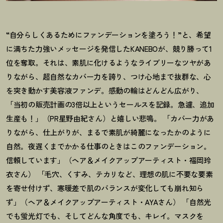
“自分らしくあるためにファンデーションを塗ろう
！
”と、希望
に満ちた力強いメッセージを発信したKANEBOが、競り勝って1
位を奪取。それは、素肌に化けるようなライブリーなツヤがあ
りながら、超自然なカバー力を誇り、つけ心地まで抜群な、心
を突き動かす美容液ファンデ。感動の輪はどんどん広がり、
「当初の販売計画の3倍以上というセールスを記録。急遽、追加
生産も
！
」（PR星野由紀さん）と嬉しい悲鳴。 「カバー力があ
りながら、仕上がりが、まるで素肌が綺麗になったかのように
自然。夜遅くまでかかる仕事のときはこのファンデーション。
信頼しています」（ヘア＆メイクアップアーティスト・福岡玲
衣さん） 「毛穴、くすみ、テカリなど、理想の肌に不要な要素
を寄せ付けず、寒暖差で肌のバランスが変化しても崩れ知ら
ず」（ヘア＆メイクアップアーティスト・AYAさん） 「自然光
でも蛍光灯でも、そしてどんな角度でも、キレイ。マスクを