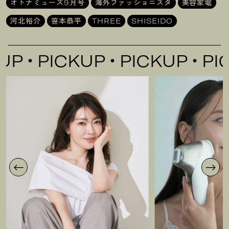
オトナミューズ9月号
海外ファッショニスタ
美容家電
河北裕介
笹本恭平
THREE
SHISEIDO
PICKUP
PICKUP
PICKU