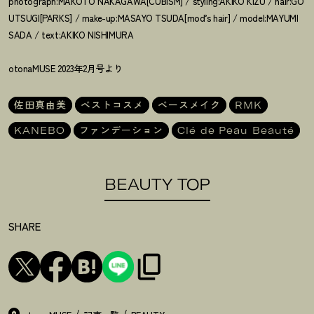
photograph:MAKOTO NAKAGAWA[CUBISM] / styling:AKIKO KIZU / hair:GO
UTSUGI[PARKS] / make-up:MASAYO TSUDA[mod’s hair] / model:MAYUMI
SADA / text:AKIKO NISHIMURA
otonaMUSE 2023年2月号より
佐田真由美
ベストコスメ
ベースメイク
RMK
KANEBO
ファンデーション
Clé de Peau Beauté
BEAUTY TOP
SHARE