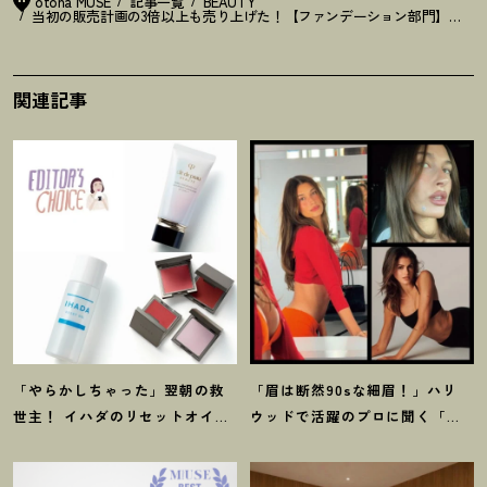
otona MUSE
記事一覧
BEAUTY
当初の販売計画の3倍以上も売り上げた
！
【ファンデーション部門】オトナ
関連記事
「やらかしちゃった」翌朝の救
「眉は断然90sな細眉
！
」ハリ
世主
！
イハダのリセットオイル
ウッドで活躍のプロに聞く「本
ほか【8月発売コスメ】3選
当に流行ってる」【最旬メイ
ク】3選