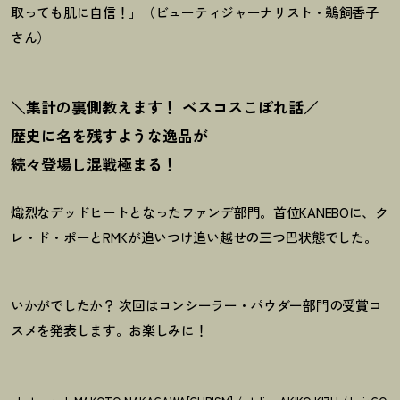
取っても肌に自信
！
」（ビューティジャーナリスト・鵜飼香子
さん）
＼集計の裏側教えます
！
ベスコスこぼれ話／
歴史に名を残すような逸品が
続々登場し混戦極まる
！
熾烈なデッドヒートとなったファンデ部門。首位KANEBOに、ク
レ・ド・ポーとRMKが追いつけ追い越せの三つ巴状態でした。
いかがでしたか
？
次回はコンシーラー・パウダー部門の受賞コ
スメを発表します。お楽しみに
！