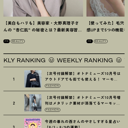
【美白もハリも】美容家・大野真理子さ
【使ってみた】毛穴
んの “杏仁肌” の秘密とは
？
最新美容習慣
感UPまで5つの機能
を徹底解説
！
の全方位ケア光美顔
PR
BEAUTY
PR
BEAUTY
RANKING
WEEKLY RANKING
WEEKL
【次号付録解禁】オトナミューズ10月号は
1
アウトドアでも街でも使える
！
マーモッ
トの黒ショルダー
FASHION
【次号付録解禁】オトナミューズ10月号増
2
刊はメタリック素材が洒落てるマーモット
の保冷バッグ
FASHION
今週の暮れの酉さんのやさしすぎる星占い
3
【8/3‐8/9の運勢】