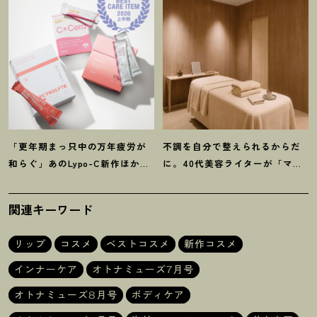
「更年期まっ只中の万年疲労が
不調を自分で整えられるからだ
和らぐ」あのLypo-C新作ほか40
に。40代美容ライターが「マイ
代プロが選ぶ【インナーケア】3
トレックス」の整体サロンを体
選
験
！
関連キーワード
リップ
コスメ
ベストコスメ
新作コスメ
インナーケア
オトナミューズ7月号
オトナミューズ8月号
ボディケア