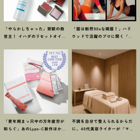
「やらかしちゃった」翌朝の救
「眉は断然90sな細眉
！
」ハリ
世主
！
イハダのリセットオイル
ウッドで活躍のプロに聞く「本
ほか【8月発売コスメ】3選
当に流行ってる」【最旬メイ
ク】3選
「更年期まっ只中の万年疲労が
不調を自分で整えられるからだ
和らぐ」あのLypo-C新作ほか40
に。40代美容ライターが「マイ
代プロが選ぶ【インナーケア】3
トレックス」の整体サロンを体