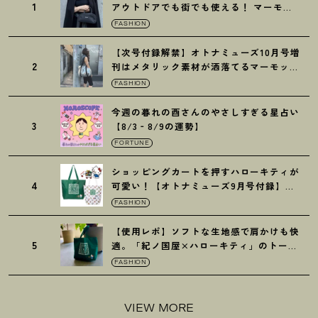
1
アウトドアでも街でも使える
！
マーモッ
トの黒ショルダー
FASHION
【次号付録解禁】オトナミューズ10月号増
2
刊はメタリック素材が洒落てるマーモット
の保冷バッグ
FASHION
今週の暮れの酉さんのやさしすぎる星占い
3
【8/3‐8/9の運勢】
FORTUNE
ショッピングカートを押すハローキティが
4
可愛い
！
【オトナミューズ9月号付録】紀
ノ国屋バッグ
FASHION
【使用レポ】ソフトな生地感で肩かけも快
5
適。「紀ノ国屋×ハローキティ」のトート
がガシガシ使えて最高です
！
FASHION
VIEW MORE