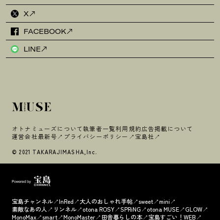
X
FACEBOOK
LINE
オトナミューズについて
執筆者一覧
利用規約
広告掲載について
運営会社
最新号
プライバシーポリシー
宝島社
© 2021 TAKARAJIMASHA,Inc.
宝島チャンネル
InRed
大人のおしゃれ手帖
sweet
mini
素敵なあの人
リンネル
otona ROSY
SPRiNG
otona MUSE
GLOW
MonoMax
smart
MonoMaster
田舎暮らしの本
宝島すごい！WEB