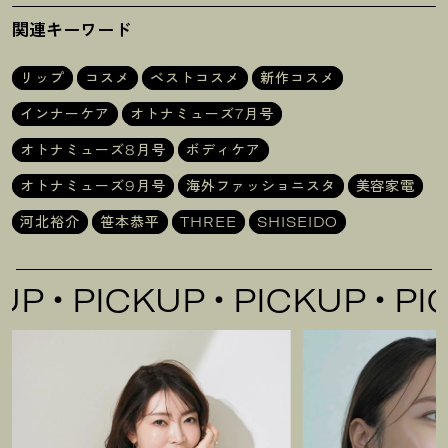
選
験
！
関連キーワード
リップ
コスメ
ベストコスメ
新作コスメ
インナーケア
オトナミューズ7月号
オトナミューズ8月号
ボディケア
オトナミューズ9月号
海外ファッショニスタ
美容家電
河北裕介
笹本恭平
THREE
SHISEIDO
P
PICKUP
PICKUP
PICK