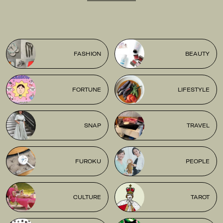
FASHION
BEAUTY
FORTUNE
LIFESTYLE
SNAP
TRAVEL
FUROKU
PEOPLE
CULTURE
TAROT