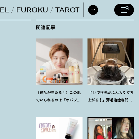
EL
FUROKU
TAROT
DAILY HORO
関連記事
【商品が当たる
！
】この肌
「1回で根元がふんわり立ち
でいられるのは『オバジ』
上がる
！
」薄毛治療専門
があるから。山田涼介さん
【ヘッドスパ】に42歳韓国
と選ぶ「Myオバジレシピ」
在住ライターが感動