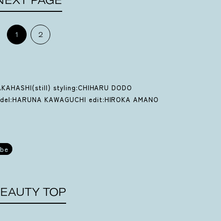
NEXT PAGE
1
2
KAHASHI(still) styling:CHIHARU DODO
odel:HARUNA KAWAGUCHI edit:HIROKA AMANO
be
EAUTY TOP