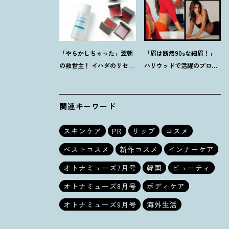
「やらかしちゃった」翌朝
「眉は断然90sな細眉
！
」
の救世主
！
イハダのリセッ
ハリウッドで活躍のプロに
トオイルほか【8月発売コ
聞く「本当に流行ってる」
スメ】3選
【最旬メイク】3選
関連キーワード
スキンケア
PR
リップ
コスメ
ベストコスメ
新作コスメ
インナーケア
オトナミューズ7月号
韓国
ビューティ
オトナミューズ8月号
ボディケア
オトナミューズ9月号
海外生活