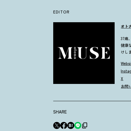
EDITOR
オト
37
健康
けし
Websi
Insta
X
お問
SHARE