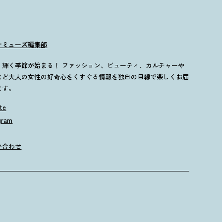
ナミューズ編集部
歳、輝く季節が始まる！ ファッション、ビューティ、カルチャーや
など大人の女性の好奇心をくすぐる情報を独自の目線で楽しくお届
ます。
te
gram
い合わせ