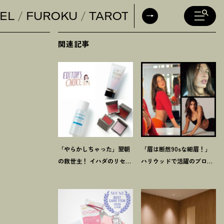
EL
FUROKU
TAROT
DAILY HORO
関連記事
「やらかしちゃった」翌朝
「眉は断然90sな細眉
！
」
の救世主
！
イハダのリセッ
ハリウッドで活躍のプロに
トオイルほか【8月発売コ
聞く「本当に流行ってる」
スメ】3選
【最旬メイク】3選