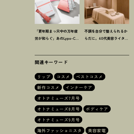
「更年期まっ只中の万年疲
不調を自分で整えられるか
労が和らぐ」あのLypo-C新
らだに。40代美容ライター
作ほか40代プロが選ぶ【イ
が「マイトレックス」の整
ンナーケア】3選
体サロンを体験
！
関連キーワード
リップ
コスメ
ベストコスメ
新作コスメ
インナーケア
オトナミューズ7月号
オトナミューズ8月号
ボディケア
オトナミューズ9月号
海外ファッショニスタ
美容家電