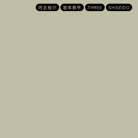
河北裕介
笹本恭平
THREE
SHISEIDO