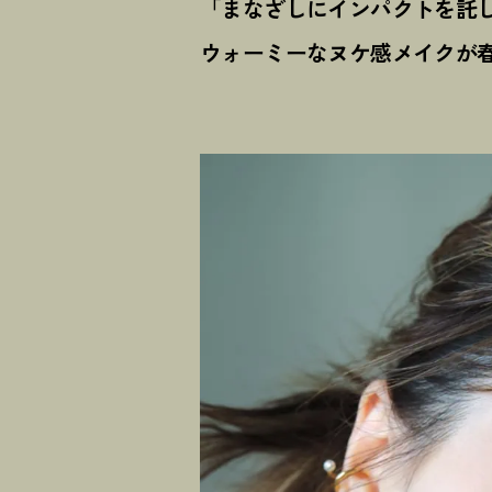
「まなざしにインパクトを託
ウォーミーなヌケ感メイクが