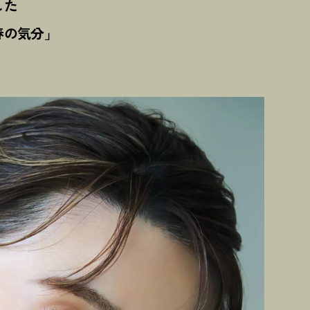
した
春の気分」