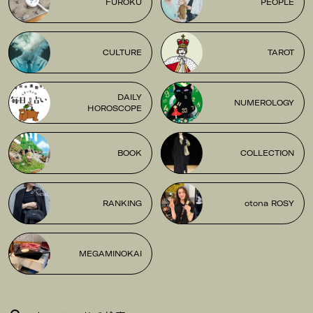
FUROKU
PEOPLE
CULTURE
TAROT
DAILY
NUMEROLOGY
HOROSCOPE
BOOK
COLLECTION
RANKING
otona ROSY
MEGAMINOKAI