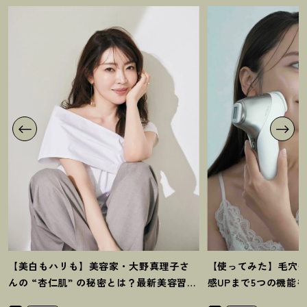
【美白もハリも】美容家・大野真理子さ
【使ってみた】毛穴
んの “杏仁肌” の秘密とは
？
最新美容習慣
感UPまで5つの機能
を徹底解説
！
の全方位ケア光美顔