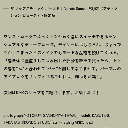
ザ リップスティック ボールド L Nordic Sunset ¥3,520（アディク
ション ビューティ・限定品）
ワンストロークでふっくらツヤめく唇にスイッチできるセン
シュアルなディープローズ。デイリーにはもちろん、ちょっぴ
りかしこまった日のメイクでもモードな品格を授けてくれる。
「唇全体に直塗りしてはみ出した部分を綿棒で拭ったら、上下
の唇を“ん”と合わせて“パッ”と離してなじませて。パープルの
アイブロウをリップと共鳴させれば、顔つきが凛
！
」
次回はRMKのリップをご紹介します。お楽しみに
！
photograph:MOTOFUMI SANNOMIYA[TRIVAL](model), KAZUTERU
TAKAHASHI[KONDO STUDIO](still) / styling:AKIKO KIZU