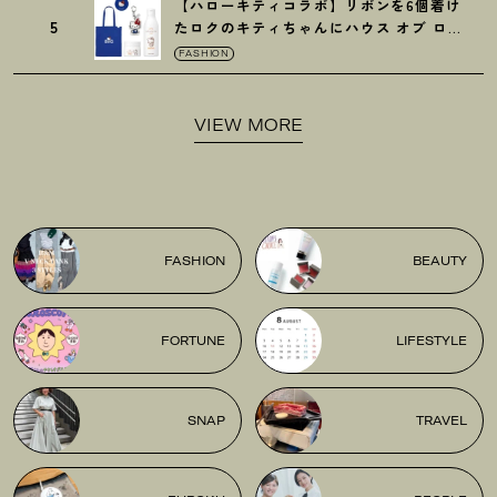
【ハローキティコラボ】リボンを6個着け
5
たロクのキティちゃんにハウス オブ ロー
ゼの限定パケも
！
FASHION
VIEW MORE
FASHION
BEAUTY
FORTUNE
LIFESTYLE
SNAP
TRAVEL