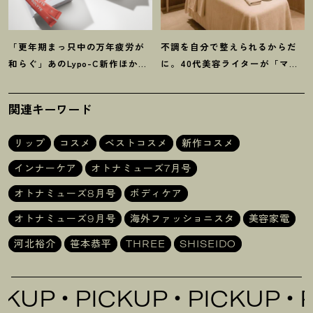
「更年期まっ只中の万年疲労が
不調を自分で整えられるからだ
和らぐ」あのLypo-C新作ほか40
に。40代美容ライターが「マイ
代プロが選ぶ【インナーケア】3
トレックス」の整体サロンを体
選
験
！
関連キーワード
リップ
コスメ
ベストコスメ
新作コスメ
インナーケア
オトナミューズ7月号
オトナミューズ8月号
ボディケア
オトナミューズ9月号
海外ファッショニスタ
美容家電
河北裕介
笹本恭平
THREE
SHISEIDO
UP
PICKUP
PICKUP
PIC