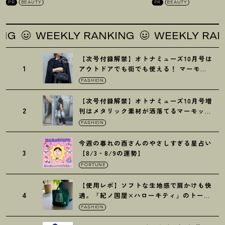
PR
BEAUTY
PR
BEAUTY
WEEKLY RANKING
WEEKLY RANKIN
【次号付録解禁】オトナミューズ10月号は
1
アウトドアでも街でも使える
！
マーモッ
トの黒ショルダー
FASHION
【次号付録解禁】オトナミューズ10月号増
2
刊はメタリック素材が洒落てるマーモット
の保冷バッグ
FASHION
今週の暮れの酉さんのやさしすぎる星占い
3
【8/3‐8/9の運勢】
FORTUNE
【使用レポ】ソフトな生地感で肩かけも快
4
適。「紀ノ国屋×ハローキティ」のトート
がガシガシ使えて最高です
！
FASHION