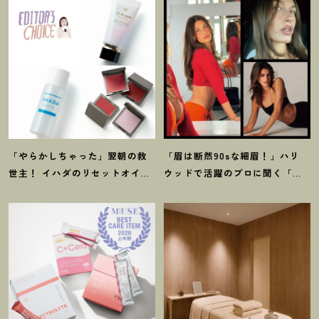
「やらかしちゃった」翌朝の救
「眉は断然90sな細眉
！
」ハリ
世主
！
イハダのリセットオイル
ウッドで活躍のプロに聞く「本
ほか【8月発売コスメ】3選
当に流行ってる」【最旬メイ
ク】3選