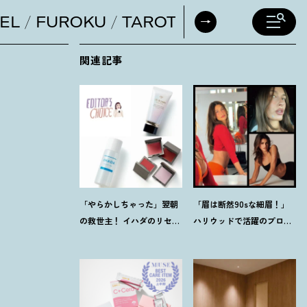
EL
FUROKU
TAROT
DAILY HORO
関連記事
「やらかしちゃった」翌朝
「眉は断然90sな細眉
！
」
の救世主
！
イハダのリセッ
ハリウッドで活躍のプロに
トオイルほか【8月発売コ
聞く「本当に流行ってる」
スメ】3選
【最旬メイク】3選