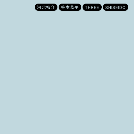
河北裕介
笹本恭平
THREE
SHISEIDO