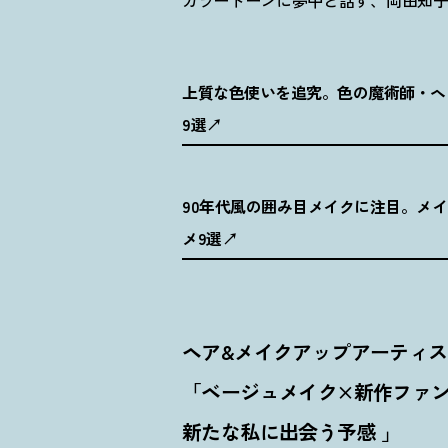
カラートーンに夢中と話す、岡田知
上質な色使いを追究。色の魔術師・ヘ
9選
90年代風の囲み目メイクに注目。メ
メ9選
ヘア&メイクアップアーティ
「ベージュメイク×新作ファ
新たな私に出会う予感 」