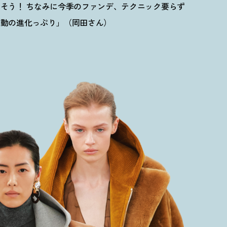
えそう
！
ちなみに今季のファンデ、テクニック要らず
感動の進化っぷり」（岡田さん）