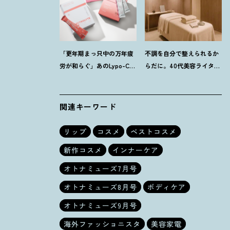
「更年期まっ只中の万年疲
不調を自分で整えられるか
労が和らぐ」あのLypo-C新
らだに。40代美容ライター
作ほか40代プロが選ぶ【イ
が「マイトレックス」の整
ンナーケア】3選
体サロンを体験
！
関連キーワード
リップ
コスメ
ベストコスメ
新作コスメ
インナーケア
オトナミューズ7月号
オトナミューズ8月号
ボディケア
オトナミューズ9月号
海外ファッショニスタ
美容家電