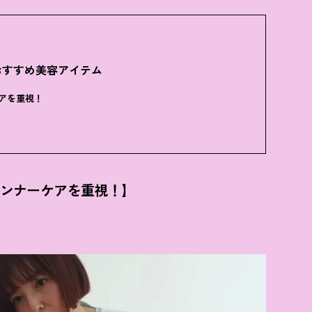
おすすめ美容アイテム
アを重視
！
レ
インナーケアを重視
！
】