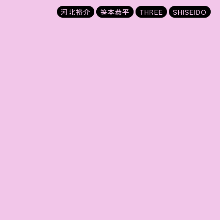
河北裕介
笹本恭平
THREE
SHISEIDO