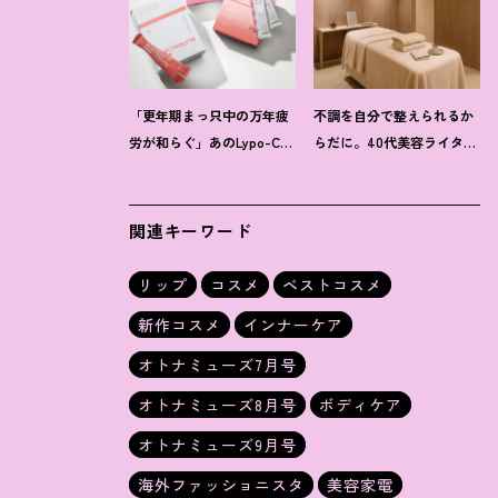
「更年期まっ只中の万年疲
不調を自分で整えられるか
労が和らぐ」あのLypo-C新
らだに。40代美容ライター
作ほか40代プロが選ぶ【イ
が「マイトレックス」の整
ンナーケア】3選
体サロンを体験
！
関連キーワード
リップ
コスメ
ベストコスメ
新作コスメ
インナーケア
オトナミューズ7月号
オトナミューズ8月号
ボディケア
オトナミューズ9月号
海外ファッショニスタ
美容家電