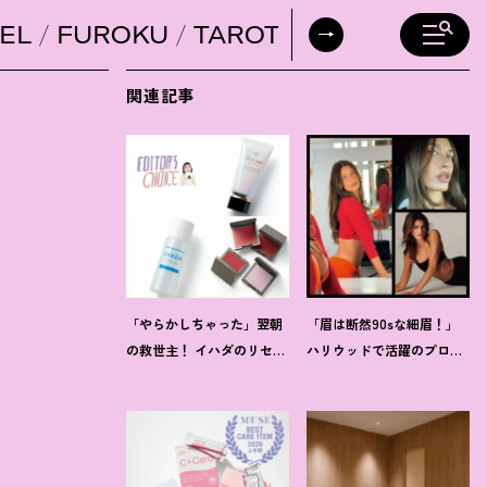
EL
FUROKU
TAROT
DAILY HORO
関連記事
「やらかしちゃった」翌朝
「眉は断然90sな細眉
！
」
の救世主
！
イハダのリセッ
ハリウッドで活躍のプロに
トオイルほか【8月発売コ
聞く「本当に流行ってる」
スメ】3選
【最旬メイク】3選