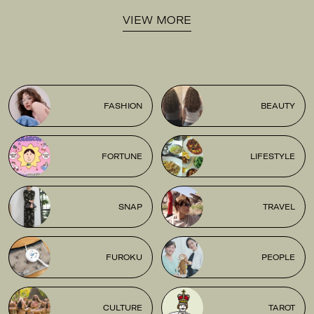
VIEW MORE
FASHION
BEAUTY
FORTUNE
LIFESTYLE
SNAP
TRAVEL
FUROKU
PEOPLE
CULTURE
TAROT