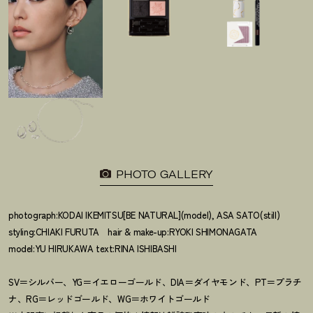
PHOTO GALLERY
photograph:KODAI IKEMITSU[BE NATURAL](model), ASA SATO(still)
styling:CHIAKI FURUTA hair & make-up:RYOKI SHIMONAGATA
model:YU HIRUKAWA text:RINA ISHIBASHI
SV＝シルバー、YG＝イエローゴールド、DIA＝ダイヤモンド、PT＝プラチ
ナ、RG＝レッドゴールド、WG＝ホワイトゴールド