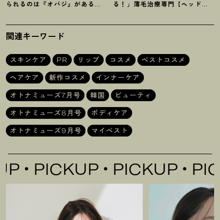
られるのは『オバジ』があるか
る
！
」薄毛治療専門【ヘッドス
ら。山田涼介さんと選ぶ「Myオ
パ】に42歳韓国在住ライターが
バジレシピ」
感動
関連キーワード
スキンケア
PR
リップ
コスメ
ベストコスメ
ヘアケア
新作コスメ
インナーケア
オトナミューズ7月号
韓国
ビューティ
オトナミューズ8月号
ボディケア
オトナミューズ9月号
マイベスト
PICKUP
PICKUP
PICKU