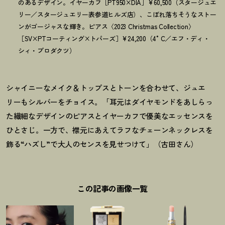
のあるデザイン。イヤーカフ［PT950×DIA］¥60,500（スタージュエ
リー／スタージュエリー表参道ヒルズ店）、こぼれ落ちそうなストー
ンがゴージャスな輝き。ピアス〈2023 Christmas Collection〉
［SV×PTコーティング×トパーズ］¥24,200（4°C／エフ・ディ・
シィ・プロダクツ）
シャイニーなメイク＆トップスとトーンを合わせて、ジュエ
リーもシルバーをチョイス。「耳元はダイヤモンドをあしらっ
た繊細なデザインのピアスとイヤーカフで優美なエッセンスを
ひとさじ。一方で、襟元にあえてラフなチェーンネックレスを
飾る“ハズし”で大人のセンスを見せつけて」（古田さん）
この記事の画像一覧