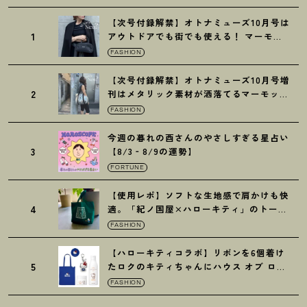
【次号付録解禁】オトナミューズ10月号は
1
アウトドアでも街でも使える
！
マーモッ
トの黒ショルダー
FASHION
【次号付録解禁】オトナミューズ10月号増
2
刊はメタリック素材が洒落てるマーモット
の保冷バッグ
FASHION
今週の暮れの酉さんのやさしすぎる星占い
3
【8/3‐8/9の運勢】
FORTUNE
【使用レポ】ソフトな生地感で肩かけも快
4
適。「紀ノ国屋×ハローキティ」のトート
がガシガシ使えて最高です
！
FASHION
【ハローキティコラボ】リボンを6個着け
5
たロクのキティちゃんにハウス オブ ロー
ゼの限定パケも
！
FASHION