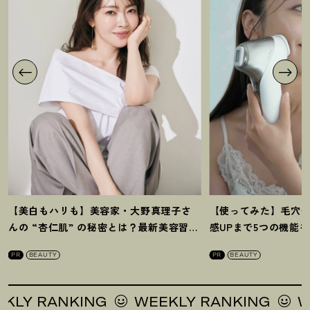
【美白もハリも】美容家・大野真理子さ
【使ってみた】毛穴
んの “杏仁肌” の秘密とは
？
最新美容習慣
感UPまで5つの機能
を徹底解説
！
の全方位ケア光美顔
PR
BEAUTY
PR
BEAUTY
 RANKING
WEEKLY RANKING
WEEKL