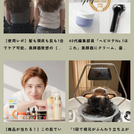
【使用レポ】髪も頭皮も肌も1台
40代編集部員「ヘビロテNo.1は
でケア可能。美顔器発想の【ス
これ」美顔器にクリーム、歯磨
テラボーテ】のLLLT搭載ドライ
き粉
！
【マイベスト美容アイテ
ヤーがかなり優秀
！
ム】4選
【商品が当たる
！
】この肌でい
「1回で根元がふんわり立ち上が