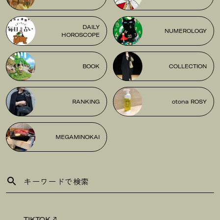
DAILY
NUMEROLOGY
HOROSCOPE
BOOK
COLLECTION
RANKING
otona ROSY
MEGAMINOKAI
TIKTOK