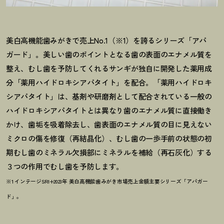
美白高機能歯みがきで売上No.1（※1）を誇るシリーズ「アパ
ガード」。美しい歯のポイントとなる歯の表面のエナメル質を
整え、むし歯を予防してくれるサンギが独自に開発した薬用成
分「薬用ハイドロキシアパタイト」を配合。「薬用ハイドロキ
シアパタイト」は、基剤や研磨剤として配合されている一般の
ハイドロキシアパタイトとは異なり歯のエナメル質に直接働き
かけ、歯垢を吸着除去し、歯表面のエナメル質の目に見えない
ミクロの傷を修復（再結晶化）、むし歯の一歩手前の状態の初
期むし歯のミネラル欠損部にミネラルを補給（再石灰化）する
３つの作用でむし歯を予防します。
※1 インテージSRI+2023年 美白高機能歯みがき市場売上金額主要シリーズ「アパガー
ド」。