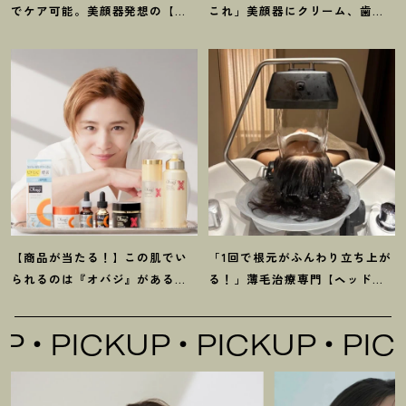
でケア可能。美顔器発想の【ス
これ」美顔器にクリーム、歯磨
テラボーテ】のLLLT搭載ドライ
き粉
！
【マイベスト美容アイテ
ヤーがかなり優秀
！
ム】4選
【商品が当たる
！
】この肌でい
「1回で根元がふんわり立ち上が
られるのは『オバジ』があるか
る
！
」薄毛治療専門【ヘッドス
ら。山田涼介さんと選ぶ「Myオ
パ】に42歳韓国在住ライターが
バジレシピ」
感動
PICKUP
PICKUP
PICKU