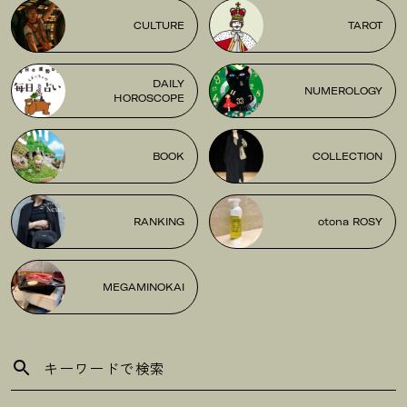
CULTURE
TAROT
DAILY
NUMEROLOGY
HOROSCOPE
BOOK
COLLECTION
RANKING
otona ROSY
MEGAMINOKAI