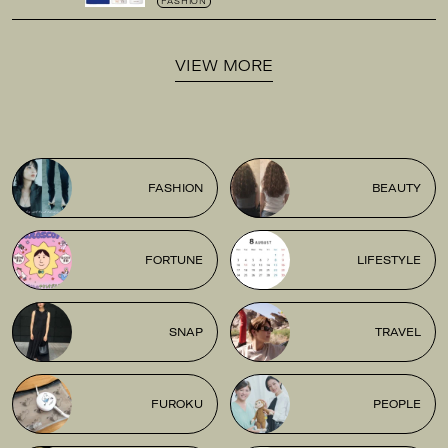
FASHION
VIEW MORE
FASHION
BEAUTY
FORTUNE
LIFESTYLE
SNAP
TRAVEL
FUROKU
PEOPLE