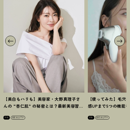
【美白もハリも】美容家・大野真理子さ
【使ってみた】毛穴
んの “杏仁肌” の秘密とは
？
最新美容習慣
感UPまで5つの機能
を徹底解説
！
の全方位ケア光美顔
PR
BEAUTY
PR
BEAUTY