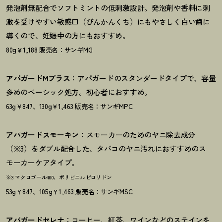
発泡剤無配合でソフトミントの低刺激設計。発泡剤や香料に刺
激を受けやすい敏感口（びんかんくち）にもやさしく白い歯に
導くので、妊娠中の方にもおすすめ。
80g￥1,188 販売名：サンギMG
アパガードMプラス
：アパガードのスタンダードタイプで、容量
多めのベーシック処方。初心者におすすめ。
63g￥847、130g￥1,463 販売名：サンギMPC
アパガードスモーキン
：スモーカーのためのヤニ除去成分
（※3）をダブル配合した、タバコのヤニ汚れにおすすめのス
モーカーケアタイプ。
※3 マクロゴール400、ポリビニルピロリドン
53g￥847、105g￥1,463 販売名：サンギMSC
アパガードセレナ
：コーヒー、紅茶、ワインなどのステインを