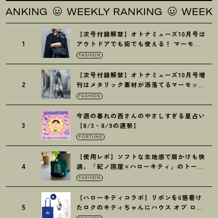
ING
WEEKLY RANKING
WEEKLY RA
【次号付録解禁】オトナミューズ10月号は
1
アウトドアでも街でも使える
！
マーモッ
トの黒ショルダー
FASHION
【次号付録解禁】オトナミューズ10月号増
2
刊はメタリック素材が洒落てるマーモット
の保冷バッグ
FASHION
今週の暮れの酉さんのやさしすぎる星占い
3
【8/3‐8/9の運勢】
FORTUNE
【使用レポ】ソフトな生地感で肩かけも快
4
適。「紀ノ国屋×ハローキティ」のトート
がガシガシ使えて最高です
！
FASHION
【ハローキティコラボ】リボンを6個着け
5
たロクのキティちゃんにハウス オブ ロー
ゼの限定パケも
！