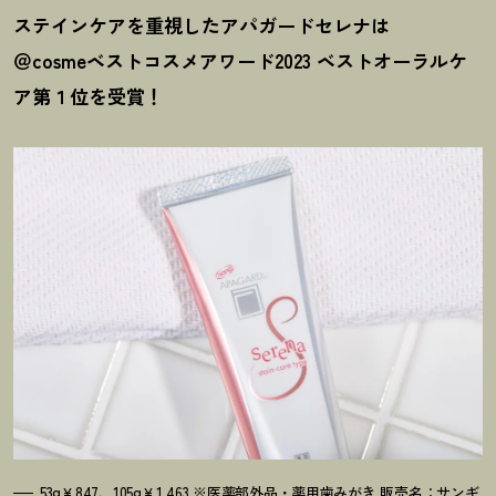
ステインケアを重視したアパガードセレナは
＠cosmeベストコスメアワード2023 ベストオーラルケ
ア第１位を受賞
！
53g￥847、105g￥1,463 ※医薬部外品・薬用歯みがき 販売名：サンギ