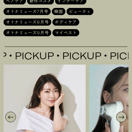
ヘアケア
新作コスメ
インナーケア
オトナミューズ7月号
韓国
ビューティ
オトナミューズ8月号
ボディケア
オトナミューズ9月号
マイベスト
PICKUP
PICKUP
PICKU