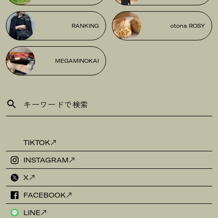
RANKING
otona ROSY
MEGAMINOKAI
TIKTOK
INSTAGRAM
X
FACEBOOK
LINE