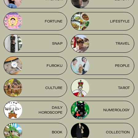
FORTUNE
LIFESTYLE
SNAP
TRAVEL
FUROKU
PEOPLE
CULTURE
TAROT
DAILY
NUMEROLOGY
HOROSCOPE
BOOK
COLLECTION