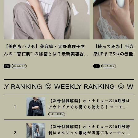
【美白もハリも】美容家・大野真理子さ
【使ってみた】毛穴
んの “杏仁肌” の秘密とは
？
最新美容習慣
感UPまで5つの機能
を徹底解説
！
の全方位ケア光美顔
PR
BEAUTY
PR
BEAUTY
ANKING
WEEKLY RANKING
WEEKLY
【次号付録解禁】オトナミューズ10月号は
1
アウトドアでも街でも使える
！
マーモッ
トの黒ショルダー
FASHION
【次号付録解禁】オトナミューズ10月号増
2
刊はメタリック素材が洒落てるマーモット