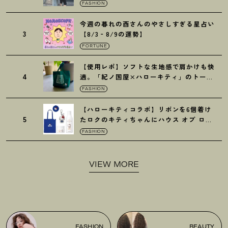
の保冷バッグ
FASHION
今週の暮れの酉さんのやさしすぎる星占い
3
【8/3‐8/9の運勢】
FORTUNE
【使用レポ】ソフトな生地感で肩かけも快
4
適。「紀ノ国屋×ハローキティ」のトート
がガシガシ使えて最高です
！
FASHION
【ハローキティコラボ】リボンを6個着け
5
たロクのキティちゃんにハウス オブ ロー
ゼの限定パケも
！
FASHION
VIEW MORE
FASHION
BEAUTY