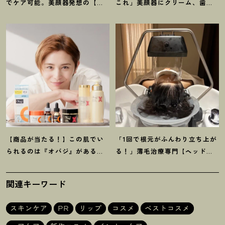
でケア可能。美顔器発想の【ス
これ」美顔器にクリーム、歯磨
テラボーテ】のLLLT搭載ドライ
き粉
！
【マイベスト美容アイテ
ヤーがかなり優秀
！
ム】4選
【商品が当たる
！
】この肌でい
「1回で根元がふんわり立ち上が
られるのは『オバジ』があるか
る
！
」薄毛治療専門【ヘッドス
ら。山田涼介さんと選ぶ「Myオ
パ】に42歳韓国在住ライターが
バジレシピ」
感動
関連キーワード
スキンケア
PR
リップ
コスメ
ベストコスメ