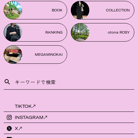
BOOK
COLLECTION
RANKING
otona ROSY
MEGAMINOKAI
TIKTOK
INSTAGRAM
X