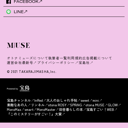
FACEBOOK
LINE
オトナミューズについて
執筆者一覧
利用規約
広告掲載について
運営会社
最新号
プライバシーポリシー
宝島社
© 2021 TAKARAJIMASHA,Inc.
宝島チャンネル
InRed
大人のおしゃれ手帖
sweet
mini
素敵なあの人
リンネル
otona ROSY
SPRiNG
otona MUSE
GLOW
MonoMax
smart
MonoMaster
田舎暮らしの本
宝島すごい！WEB
『このミステリーがすごい！』大賞