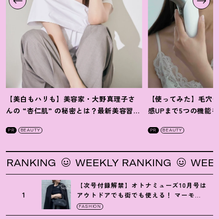
【美白もハリも】美容家・大野真理子さ
【使ってみた】毛穴
んの “杏仁肌” の秘密とは
？
最新美容習慣
感UPまで5つの機能
を徹底解説
！
の全方位ケア光美顔
PR
BEAUTY
PR
BEAUTY
ANKING
WEEKLY RANKING
WEEKLY
【次号付録解禁】オトナミューズ10月号は
1
アウトドアでも街でも使える
！
マーモッ
トの黒ショルダー
FASHION