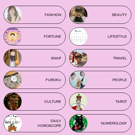
FASHION
BEAUTY
FORTUNE
LIFESTYLE
SNAP
TRAVEL
FUROKU
PEOPLE
CULTURE
TAROT
DAILY
NUMEROLOGY
HOROSCOPE