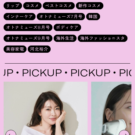
リップ
コスメ
ベストコスメ
新作コスメ
インナーケア
オトナミューズ7月号
韓国
オトナミューズ8月号
ボディケア
オトナミューズ9月号
海外生活
海外ファッショニスタ
美容家電
河北裕介
P
PICKUP
PICKUP
PICK