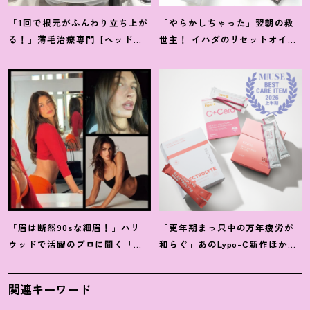
「1回で根元がふんわり立ち上が
「やらかしちゃった」翌朝の救
る
！
」薄毛治療専門【ヘッドス
世主
！
イハダのリセットオイル
パ】に42歳韓国在住ライターが
ほか【8月発売コスメ】3選
感動
「眉は断然90sな細眉
！
」ハリ
「更年期まっ只中の万年疲労が
ウッドで活躍のプロに聞く「本
和らぐ」あのLypo-C新作ほか40
当に流行ってる」【最旬メイ
代プロが選ぶ【インナーケア】3
ク】3選
選
関連キーワード