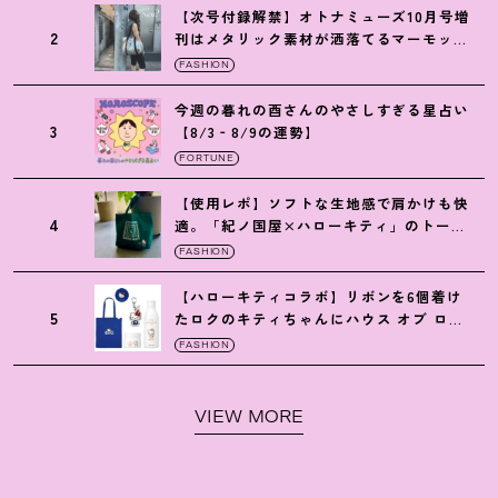
【次号付録解禁】オトナミューズ10月号増
2
刊はメタリック素材が洒落てるマーモット
の保冷バッグ
FASHION
今週の暮れの酉さんのやさしすぎる星占い
3
【8/3‐8/9の運勢】
FORTUNE
【使用レポ】ソフトな生地感で肩かけも快
4
適。「紀ノ国屋×ハローキティ」のトート
がガシガシ使えて最高です
！
FASHION
【ハローキティコラボ】リボンを6個着け
5
たロクのキティちゃんにハウス オブ ロー
ゼの限定パケも
！
FASHION
VIEW MORE