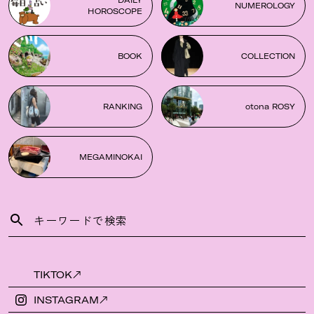
DAILY
NUMEROLOGY
HOROSCOPE
BOOK
COLLECTION
RANKING
otona ROSY
MEGAMINOKAI
TIKTOK
INSTAGRAM