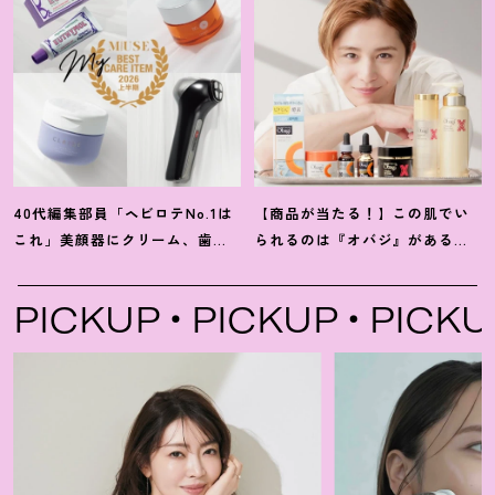
40代編集部員「ヘビロテNo.1は
【商品が当たる
！
】この肌でい
これ」美顔器にクリーム、歯磨
られるのは『オバジ』があるか
き粉
！
【マイベスト美容アイテ
ら。山田涼介さんと選ぶ「Myオ
ム】4選
バジレシピ」
KUP
PICKUP
PICKUP
P