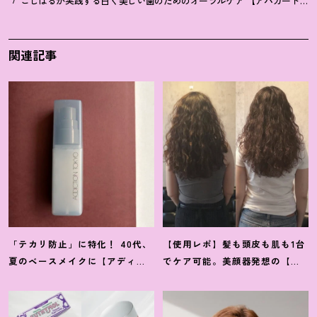
こじはるが実践する白く美しい歯のためのオーラルケア 【アパガードセ
関連記事
「テカリ防止」に特化
！
40代、
【使用レポ】髪も頭皮も肌も1台
夏のベースメイクに【アディク
でケア可能。美顔器発想の【ス
ションのミスト】が救世主だっ
テラボーテ】のLLLT搭載ドライ
た
ヤーがかなり優秀
！