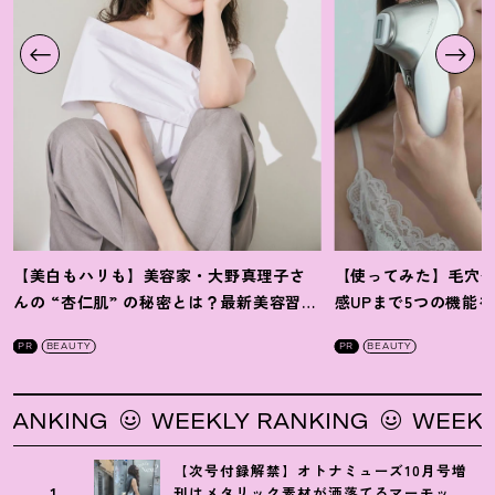
【美白もハリも】美容家・大野真理子さ
【使ってみた】毛穴
んの “杏仁肌” の秘密とは
？
最新美容習慣
感UPまで5つの機能
を徹底解説
！
の全方位ケア光美顔
PR
BEAUTY
PR
BEAUTY
G
WEEKLY RANKING
WEEKLY RANK
【次号付録解禁】オトナミューズ10月号増
1
刊はメタリック素材が洒落てるマーモット