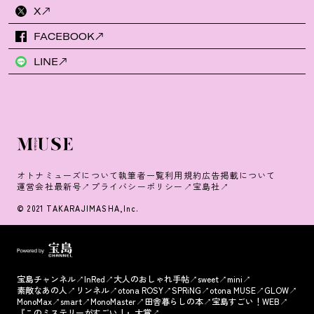
X
FACEBOOK
LINE
オトナミューズについて
執筆者一覧
利用規約
広告掲載について
運営会社
最新号
プライバシーポリシー
宝島社
© 2021 TAKARAJIMASHA,Inc.
宝島チャンネル
InRed
大人のおしゃれ手帖
sweet
mini
素敵なあの人
リンネル
otona ROSY
SPRiNG
otona MUSE
GLOW
MonoMax
smart
MonoMaster
田舎暮らしの本
宝島すごい！WEB
『このミステリーがすごい！』大賞