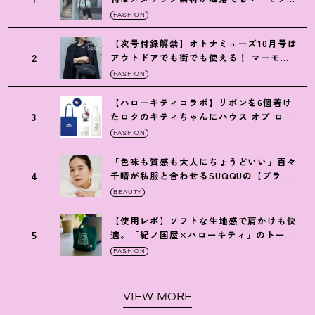
の保冷バッグ
FASHION
【次号付録解禁】オトナミューズ10月号は
2
アウトドアでも街でも使える
！
マーモッ
トの黒ショルダー
FASHION
【ハローキティコラボ】リボンを6個着け
3
たロクのキティちゃんにハウス オブ ロー
ゼの限定パケも
！
FASHION
「色味も質感も大人にちょうどいい」百々
4
千晴が私服と合わせるSUQQUの【ブラー
リクイド リップ】6選
BEAUTY
【使用レポ】ソフトな生地感で肩かけも快
5
適。「紀ノ国屋×ハローキティ」のトート
がガシガシ使えて最高です
！
FASHION
VIEW MORE