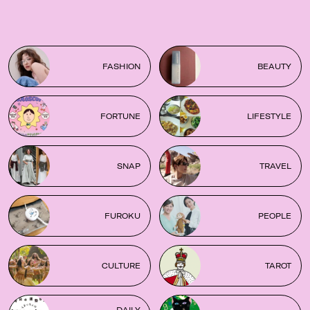
FASHION
BEAUTY
FORTUNE
LIFESTYLE
SNAP
TRAVEL
FUROKU
PEOPLE
CULTURE
TAROT