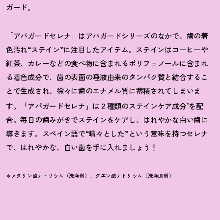
ガード。
「アパガードセレナ」はアパガードシリーズのなかで、歯の着
色汚れ“ステイン”に注目したアイテム。ステインはコーヒーや
紅茶、カレーなどの食べ物に含まれるポリフェノールに含まれ
る着色成分で、歯の表面の唾液由来のタンパク質と結合するこ
とで生成され、徐々に歯のエナメル質に蓄積されてしまいま
す。「アパガードセレナ」は２種類のステインケア成分
を配
*
合。毎日の歯みがきでステインをケアし、はれやかな白い歯に
導きます。スペイン語で“晴々とした”という意味を持つセレナ
で、はれやかな、白い歯を手に入れましょう
！
＊メタリン酸ナトリウム（洗浄剤）、クエン酸ナトリウム（洗浄助剤）