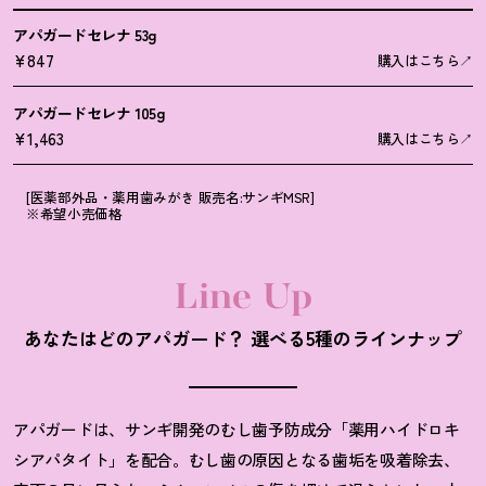
アパガードセレナ 53g
¥847
購入はこちら
アパガードセレナ 105g
¥1,463
購入はこちら
[医薬部外品・薬用歯みがき 販売名:サンギMSR]
※希望小売価格
Line Up
あなたはどのアパガード
？
選べる5種のラインナップ
アパガードは、サンギ開発のむし歯予防成分「薬用ハイドロキ
シアパタイト」を配合。むし歯の原因となる歯垢を吸着除去、