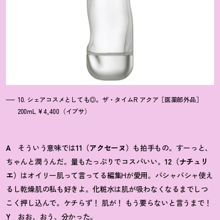
10. シェアコスメとしても◎。ザ・タイムR アクア［医薬部外品］
200mL ¥4,400（イプサ）
A
そういう意味では
11（アクセーヌ）
も拍手もの。すーっと、
ちゃんと潤うんだ。量もたっぷりでコスパいい。
12（ナチュリ
エ）
はオイリー肌って言ってる編集Hが愛用。バシャバシャ使え
るし乾燥肌の私も好きよ。化粧水は肌が吸わなくなるまでしつ
こく押し込んで。ケチらず
！
肌が
！
もう要らないと言うまで
！
Y
おお、おう、分かった。