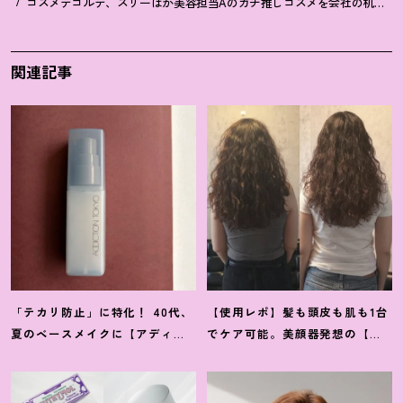
コスメデコルテ、スリーほか美容担当Aのガチ推しコスメを会社の机で聞
関連記事
「テカリ防止」に特化
！
40代、
【使用レポ】髪も頭皮も肌も1台
夏のベースメイクに【アディク
でケア可能。美顔器発想の【ス
ションのミスト】が救世主だっ
テラボーテ】のLLLT搭載ドライ
た
ヤーがかなり優秀
！