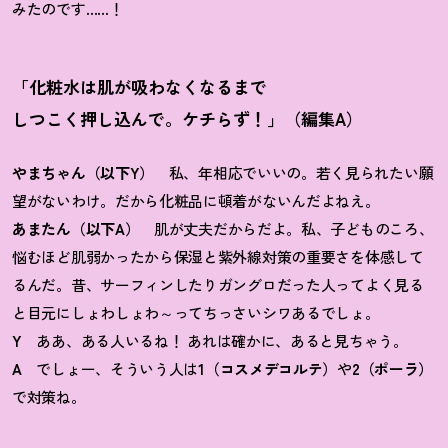
みたのです……
！
「化粧水は肌が吸わなくなるまで
しつこく押し込んで。ケチらず
！
」（編集A）
やまちゃん（以下Y）
私、年相応でいいの。若く見られたい願
望がないわけ。だから化粧品に頓着がないんだよねえ。
あまたん（以下A）
肌が丈夫だからだよ。私、子どものころ、
悩むほど肌弱かったから保湿と紫外線対策の重要さを体感して
るんだ。昔、サーフィンしたりガングロだった人ってよく見る
と目元にしょわしょわ～ってちっさいシワあるでしょ。
Y
ああ、ある人いるね
！
あれは確かに、あると見ちゃう。
A
でしょー、そういう人は
1（コスメデコルテ）
や
2（ポーラ）
で対策ね。