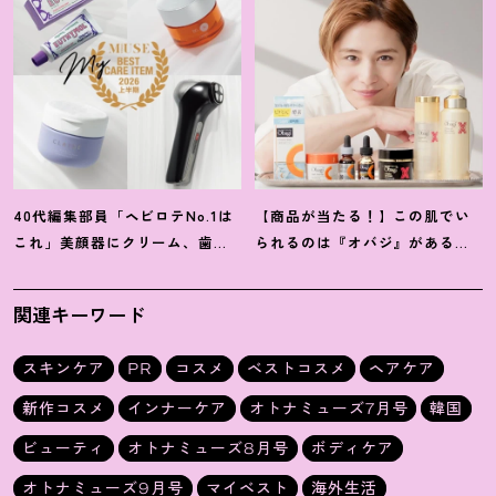
40代編集部員「ヘビロテNo.1は
【商品が当たる
！
】この肌でい
これ」美顔器にクリーム、歯磨
られるのは『オバジ』があるか
き粉
！
【マイベスト美容アイテ
ら。山田涼介さんと選ぶ「Myオ
ム】4選
バジレシピ」
関連キーワード
スキンケア
PR
コスメ
ベストコスメ
ヘアケア
新作コスメ
インナーケア
オトナミューズ7月号
韓国
ビューティ
オトナミューズ8月号
ボディケア
オトナミューズ9月号
マイベスト
海外生活