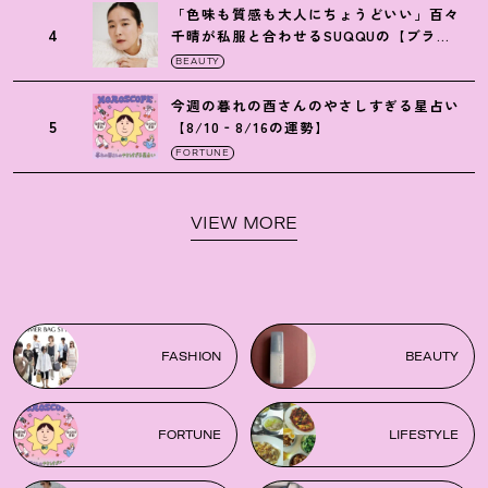
「色味も質感も大人にちょうどいい」百々
4
千晴が私服と合わせるSUQQUの【ブラー
リクイド リップ】6選
BEAUTY
今週の暮れの酉さんのやさしすぎる星占い
5
【8/10‐8/16の運勢】
FORTUNE
VIEW MORE
FASHION
BEAUTY
FORTUNE
LIFESTYLE