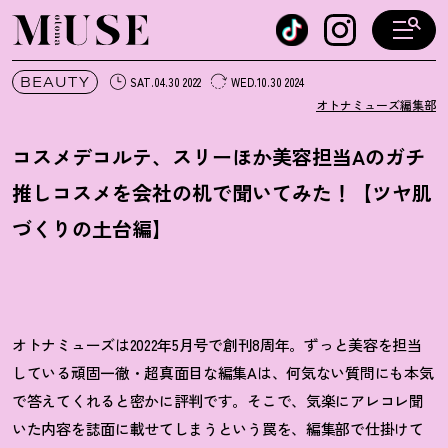
オトナミューズ ウェブ
BEAUTY
SAT.04.30 2022
WED.10.30 2024
オトナミューズ編集部
コスメデコルテ、スリーほか美容担当Aのガチ
推しコスメを会社の机で聞いてみた
！
【ツヤ肌
づくりの土台編】
オトナミューズは2022年5月号で創刊8周年。ずっと美容を担当
している頑固一徹・超真面目な編集Aは、何気ない質問にも本気
で答えてくれると密かに評判です。そこで、気楽にアレコレ聞
いた内容を誌面に載せてしまうという罠を、編集部で仕掛けて