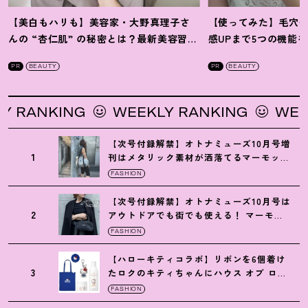
【美白もハリも】美容家・大野真理子さ
【使ってみた】毛穴
んの “杏仁肌” の秘密とは
？
最新美容習慣
感UPまで5つの機能
を徹底解説
！
の全方位ケア光美顔
PR
BEAUTY
PR
BEAUTY
NKING
WEEKLY RANKING
WEEKLY 
【次号付録解禁】オトナミューズ10月号増
1
刊はメタリック素材が洒落てるマーモット
の保冷バッグ
FASHION
【次号付録解禁】オトナミューズ10月号は
2
アウトドアでも街でも使える
！
マーモッ
トの黒ショルダー
FASHION
【ハローキティコラボ】リボンを6個着け
3
たロクのキティちゃんにハウス オブ ロー
ゼの限定パケも
！
FASHION