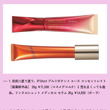
1. 目尻に塗り塗り。iP.Shot プルリポテント ユース コンセントレイト
［医薬部外品］ 20g ¥11,000（コスメデコルテ）2. 売れまくってる逸
品。リンクルショット メディカル セラム 20g ¥14,850（ポーラ）