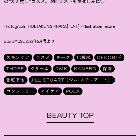
の“ガチ推し”コスメ。次回ラストもお楽しみに♡
Photograph_HIDETAKE NISHIHARA[TENT] / Illustration_ecore
otonaMUSE 2022年5月号より
スキンケア
コスメ
チーク
化粧水
DECORTÉ
THREE
クリーム
RMK
KANEBO
保湿
化粧下地
JILL STUART（ジル スチュアート）
コンシーラー
アイケア
POLA
BEAUTY TOP