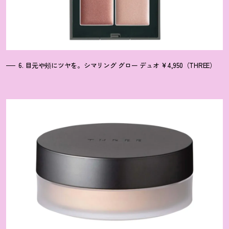
6. 目元や頰にツヤを。シマリング グロー デュオ ¥4,950（THREE）