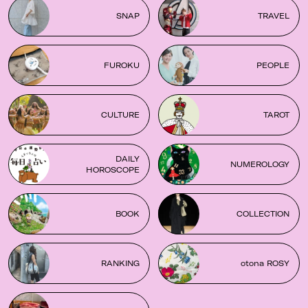
SNAP
TRAVEL
FUROKU
PEOPLE
CULTURE
TAROT
DAILY
NUMEROLOGY
HOROSCOPE
BOOK
COLLECTION
RANKING
otona ROSY