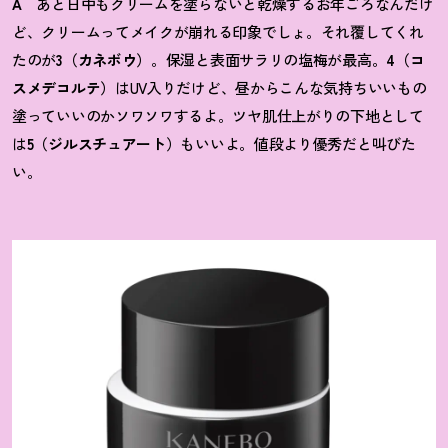
A
あと日中もクリームを塗らないと乾燥するお年ごろなんだけ
ど、クリームってメイクが崩れる印象でしょ。それ覆してくれ
たのが
3（カネボウ）
。保湿と表面サラリの塩梅が最高。
4（コ
スメデコルテ）
はUV入りだけど、昼からこんな気持ちいいもの
塗っていいのかソワソワするよ。ツヤ肌仕上がりの下地として
は
5（ジルスチュアート）
もいいよ。値段より優秀だと叫びた
い。