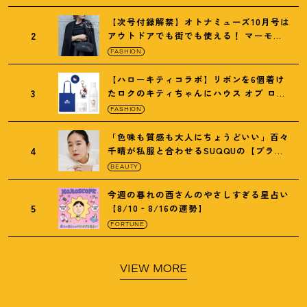
【次号付録解禁】オトナミューズ10月号は
2
アウトドアでも街でも使える
！
マーモッ
トの黒ショルダー
FASHION
【ハローキティコラボ】リボンを6個着け
3
たロクのキティちゃんにハウス オブ ロー
ゼの限定パケも
！
FASHION
「色味も質感も大人にちょうどいい」百々
4
千晴が私服と合わせるSUQQUの【ブラー
リクイド リップ】6選
BEAUTY
今週の暮れの酉さんのやさしすぎる星占い
5
【8/10‐8/16の運勢】
FORTUNE
VIEW MORE