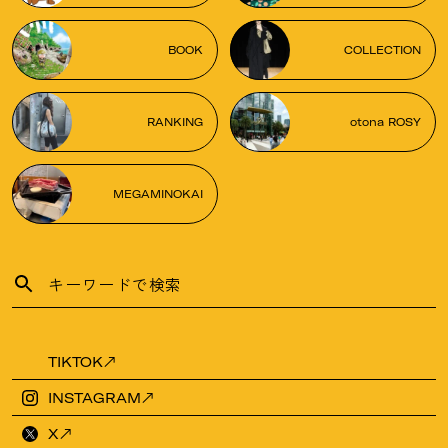
BOOK
COLLECTION
RANKING
otona ROSY
MEGAMINOKAI
TIKTOK
INSTAGRAM
X