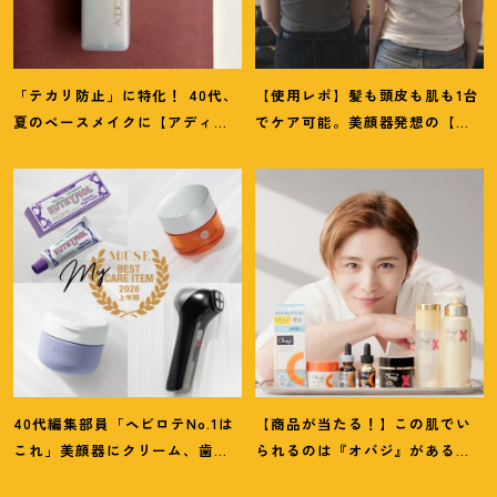
「テカリ防止」に特化
！
40代、
【使用レポ】髪も頭皮も肌も1台
夏のベースメイクに【アディク
でケア可能。美顔器発想の【ス
ションのミスト】が救世主だっ
テラボーテ】のLLLT搭載ドライ
た
ヤーがかなり優秀
！
40代編集部員「ヘビロテNo.1は
【商品が当たる
！
】この肌でい
これ」美顔器にクリーム、歯磨
られるのは『オバジ』があるか
き粉
！
【マイベスト美容アイテ
ら。山田涼介さんと選ぶ「Myオ