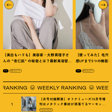
【美白もハリも】美容家・大野真理子さ
【使ってみた】毛穴
んの “杏仁肌” の秘密とは
？
最新美容習慣
感UPまで5つの機能
を徹底解説
！
の全方位ケア光美顔
PR
BEAUTY
PR
BEAUTY
G
WEEKLY RANKING
WEEKLY RANK
【次号付録解禁】オトナミューズ10月号増
1
刊はメタリック素材が洒落てるマーモット
の保冷バッグ
FASHION