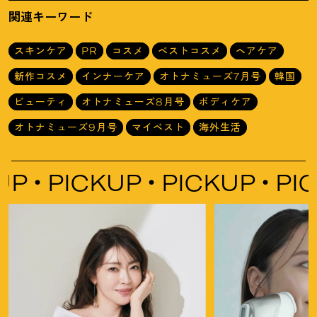
ム】4選
バジレシピ」
関連キーワード
スキンケア
PR
コスメ
ベストコスメ
ヘアケア
新作コスメ
インナーケア
オトナミューズ7月号
韓国
ビューティ
オトナミューズ8月号
ボディケア
オトナミューズ9月号
マイベスト
海外生活
ICKUP
PICKUP
PICKUP