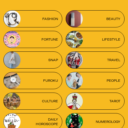
FASHION
BEAUTY
FORTUNE
LIFESTYLE
SNAP
TRAVEL
FUROKU
PEOPLE
CULTURE
TAROT
DAILY
NUMEROLOGY
HOROSCOPE