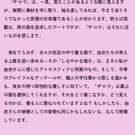
「ザ·ロウ」は、一見、見たことがあるような服に見えます
が、実際に素材を手に取り、袖を通してみれば、今までありそ
うでなかった究極の日常着であることが分かります。例えば民
藝は、用の美を追求したアートですが、「ザ·ロウ」はそれに近
いものを感じます。
奇をてらわず、日々の生活の中で着る服で、自分たちの考え
る上質を追い求める―その「しなやかな強さ」は、まさに私が
由衣さんに感じたアトモスフィアと同質のもの。そして、今季
のプレイフルなディテールや、職人の手仕事から感じる温かみ
も、彼女の持つ母性的な優しさに似ていて。「ザ·ロウ」は最上
の服を提供してくれますが、それをどう着こなすか、どう見え
るのかは、着る人に委ねられていますよね
？
もしかしたら、由
衣さんの俳優としての姿勢も同じかもしれないな、なんて想像
しています。