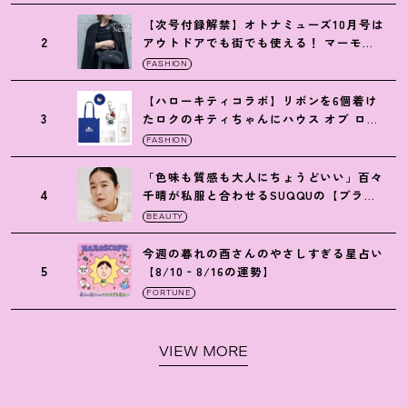
【次号付録解禁】オトナミューズ10月号は
2
アウトドアでも街でも使える
！
マーモッ
トの黒ショルダー
FASHION
【ハローキティコラボ】リボンを6個着け
3
たロクのキティちゃんにハウス オブ ロー
ゼの限定パケも
！
FASHION
「色味も質感も大人にちょうどいい」百々
4
千晴が私服と合わせるSUQQUの【ブラー
リクイド リップ】6選
BEAUTY
今週の暮れの酉さんのやさしすぎる星占い
5
【8/10‐8/16の運勢】
FORTUNE
VIEW MORE