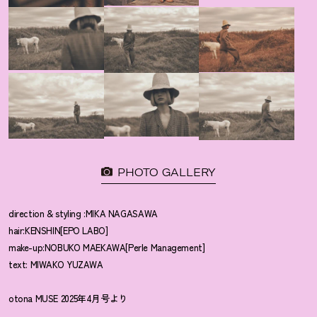
PHOTO GALLERY
direction & styling :MIKA NAGASAWA
hair:KENSHIN[EPO LABO]
make-up:NOBUKO MAEKAWA[Perle Management]
text: MIWAKO YUZAWA
otona MUSE 2025年4月号より