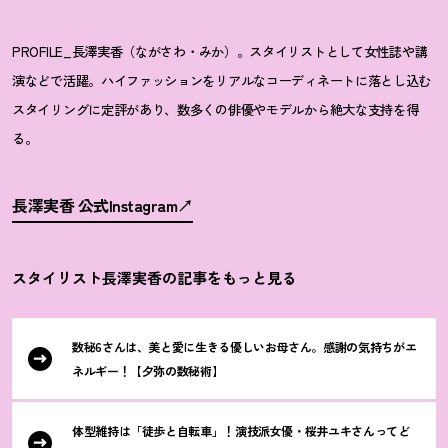
PROFILE_長澤実香（ながさわ・みか）。スタイリストとして女性誌や講
演などで活躍。ハイファッションをリアルなコーディネートに落とし込む
スタイリングに定評があり、数多くの俳優やモデルから絶大な支持を得
る。
長澤実香 公式Instagram
スタイリスト長澤実香の記事をもっと見る
数秘6さんは、美と愛に生きる優しいお母さん。感謝の気持ちがエ
ネルギー
！
【夕弥の数秘術】
体型維持は「徒歩と自転車」
！
演技派女優・桜井ユキさんってど