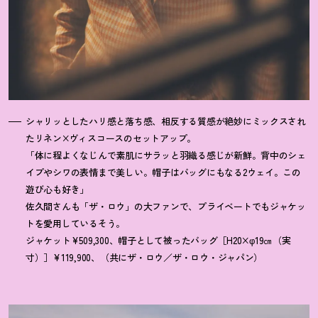
シャリッとしたハリ感と落ち感、相反する質感が絶妙にミックスされ
たリネン×ヴィスコースのセットアップ。
「体に程よくなじんで素肌にサラッと羽織る感じが新鮮。背中のシェ
イプやシワの表情まで美しい。帽子はバッグにもなる2ウェイ。この
遊び心も好き」
佐久間さんも「ザ・ロウ」の大ファンで、プライベートでもジャケッ
トを愛用しているそう。
ジャケット¥509,300、帽子として被ったバッグ［H20×φ19㎝（実
寸）］¥119,900、（共にザ・ロウ／ザ・ロウ・ジャパン）