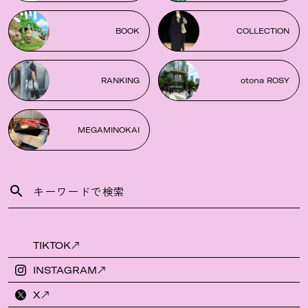
BOOK
COLLECTION
RANKING
otona ROSY
MEGAMINOKAI
TIKTOK
INSTAGRAM
X