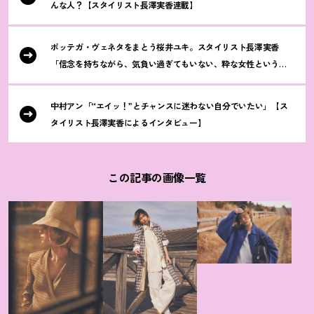
んな人
？
【スタイリスト長澤実香連載】
ボッテガ・ヴェネタをまとう桜井ユキ。スタイリスト長澤実香
「信念を持ちながら、気負い過ぎてもいない、粋な女性という印
象」
中村アン「“エイッ
！
”とチャンスに迷わない自分でいたい」【ス
タイリスト長澤実香によるインタビュー】
この記事の画像一覧