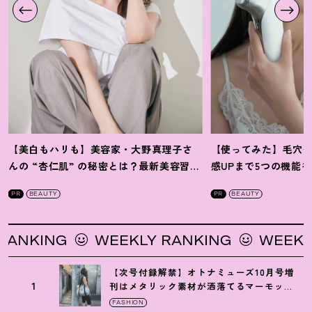
【美白もハリも】美容家・大野真理子さ
【使ってみた】毛穴
んの “杏仁肌” の秘密とは
？
最新美容習慣
感UPまで5つの機能
を徹底解説
！
の全方位ケア光美顔
PR
BEAUTY
PR
BEAUTY
WEEKLY RANKING
WEEKLY RANKI
【次号付録解禁】オトナミューズ10月号増
1
刊はメタリック素材が洒落てるマーモット
の保冷バッグ
FASHION