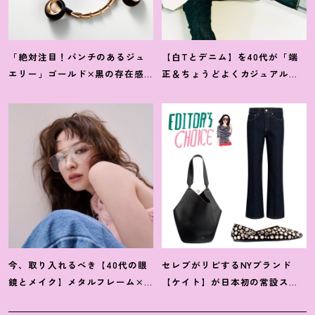
「絶対注目
！
パンチのあるジュ
【白Tとデニム】を40代が「端
エリー」ゴールド×黒の存在感
正＆ちょうどよくカジュアル」
が最高なミラノ発【ヴェルニ
に着るシルエット＆小物を徹底
エ】
解説
！
今、取り入れるべき【40代の眼
セレブがリピするNYブランド
鏡とメイク】メタルフレーム×
【ケイト】が日本初の常設スト
スモーキーな目元で凛々しく
アを伊勢丹新宿店にオープン
！