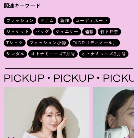
女っぽく
関連キーワード
ファッション
デニム
新作
コーディネート
ジャケット
バッグ
ジュエリー
連載
竹下玲奈
Tシャツ
ファッション小物
DIOR（ディオール）
サンダル
オトナミューズ7月号
オトナミューズ8月号
UP
PICKUP
PICKUP
PI