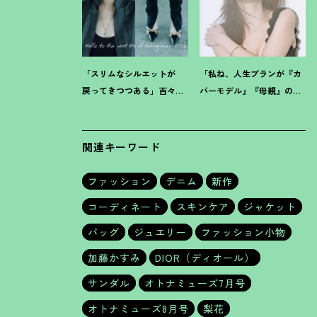
「スリムなシルエットが
「私ね、人生プランが『カ
戻ってきつつある」百々千
バーモデル』『母親』の二
晴【把握しておくべきデニ
軸だけなんだよね」梨花が
ムトレンド】って
？
選択した【生き方】
関連キーワード
ファッション
デニム
新作
コーディネート
スキンケア
ジャケット
バッグ
ジュエリー
ファッション小物
加藤かすみ
DIOR（ディオール）
サンダル
オトナミューズ7月号
オトナミューズ8月号
梨花