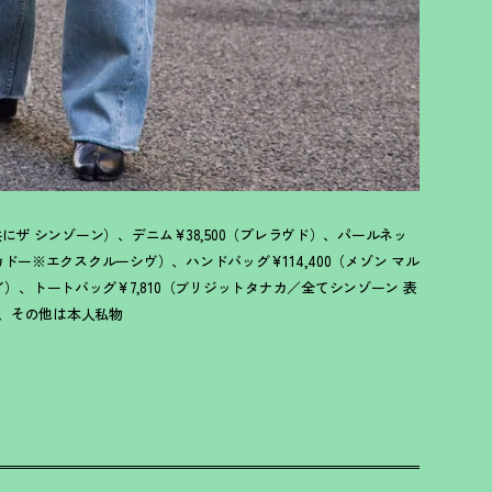
0（共にザ シンゾーン）、デニム¥38,500（プレラヴド）、パールネッ
共にカドー※エクスクルーシヴ）、ハンドバッグ¥114,400（メゾン マル
メイ）、トートバッグ¥7,810（ブリジットタナカ／全てシンゾーン 表
ューズ、その他は本人私物