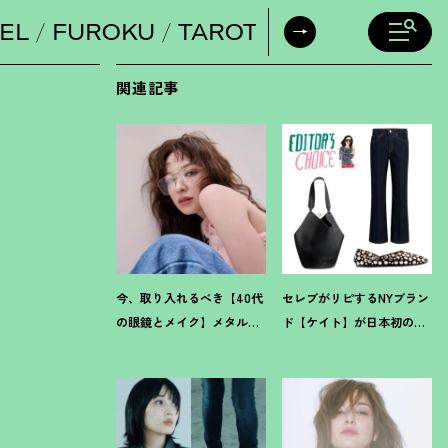
EL
FUROKU
TAROT
DAILY HORO
関連記事
今、取り入れるべき【40代
セレブがリピするNYブラン
の眼鏡とメイク】メタルフ
ド【ケイト】が日本初の常
レーム×スモーキーな目元
設ストアを伊勢丹新宿店に
で凛々しく女っぽく
オープン
！