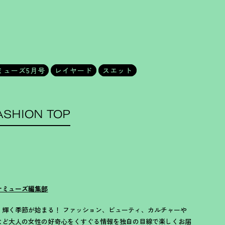
ミューズ5月号
レイヤード
スエット
ASHION TOP
ナミューズ編集部
歳、輝く季節が始まる！ ファッション、ビューティ、カルチャーや
など大人の女性の好奇心をくすぐる情報を独自の目線で楽しくお届