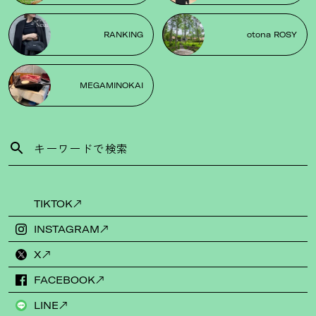
RANKING
otona ROSY
MEGAMINOKAI
TIKTOK
INSTAGRAM
X
FACEBOOK
LINE