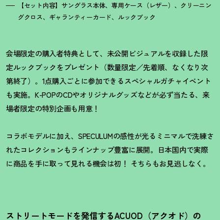
【セット内容】サングラス本体、専用ケース（レザー）、クリーニン
グクロス、ギャランティーカード、ルックブック
会場限定の購入者特典として、未公開ビジュアルを収録した限
定ルックブックをプレゼント（数量限定／先着順、なくなり次
第終了）。1点購入ごとに参加できるスペシャルガチャイベント
も実施。K-POPのCDやオリジナルグッズなどが必ず当たる、来
場者限定の特別企画も用意
！
コラボモデルに加え、SPECULUMの感性が光るミニマルで洗練さ
れたコレクションもラインナップ豊富に展開。日本国内で実際
に商品を手に取って見れる機会は初
！
そちらもお見逃しなく。
ストリートモードを発信するACUOD（アクオド）の