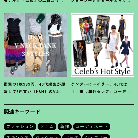
モデル』『母親』の二軸だけな
ジューシークチュールとマウ
んだよね」梨花が選択した【生
ジーの夢コラボ【最旬LAブラン
き方】
ド】6選
衝撃の1枚999円。40代編集が即
ケンダルにヘイリー。40代は
決して3色買い【H&M】のVネッ
【「推し海外セレブ」コーデ】
クタンクが超使える
！
夏コーデ
を取り入れて日常コーデのアプ
3選
デが吉
！
関連キーワード
ファッション
デニム
新作
コーディネート
スキンケア
ジャケット
バッグ
ジュエリー