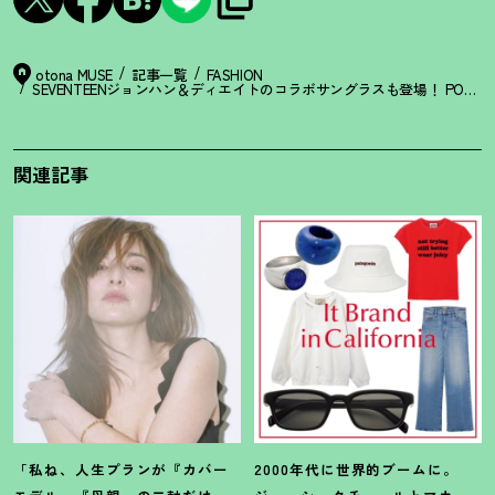
otona MUSE
記事一覧
FASHION
SEVENTEENジョンハン＆ディエイトのコラボサングラスも登場
！
POP-U
関連記事
「私ね、人生プランが『カバー
2000年代に世界的ブームに。