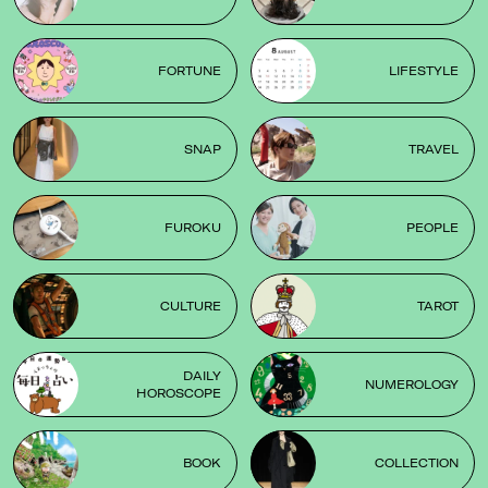
FORTUNE
LIFESTYLE
SNAP
TRAVEL
FUROKU
PEOPLE
CULTURE
TAROT
DAILY
NUMEROLOGY
HOROSCOPE
BOOK
COLLECTION