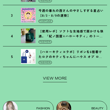
FASHION
今週の暮れの酉さんのやさしすぎる星占い
3
【8/3‐8/9の運勢】
FORTUNE
【使用レポ】ソフトな生地感で肩かけも快
4
適。「紀ノ国屋×ハローキティ」のトート
がガシガシ使えて最高です
！
FASHION
【ハローキティコラボ】リボンを6個着け
5
たロクのキティちゃんにハウス オブ ロー
ゼの限定パケも
！
FASHION
VIEW MORE
FASHION
BEAUTY