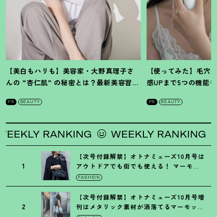
【美白もハリも】美容家・大野真理子さ
【使ってみた】毛穴
んの “杏仁肌” の秘密とは
？
最新美容習慣
感UPまで5つの機能
を徹底解説
！
の全方位ケア光美顔
PR
BEAUTY
PR
BEAUTY
Y RANKING
WEEKLY RANKING
WEEK
【次号付録解禁】オトナミューズ10月号は
1
アウトドアでも街でも使える
！
マーモッ
トの黒ショルダー
FASHION
【次号付録解禁】オトナミューズ10月号増
2
刊はメタリック素材が洒落てるマーモット
の保冷バッグ