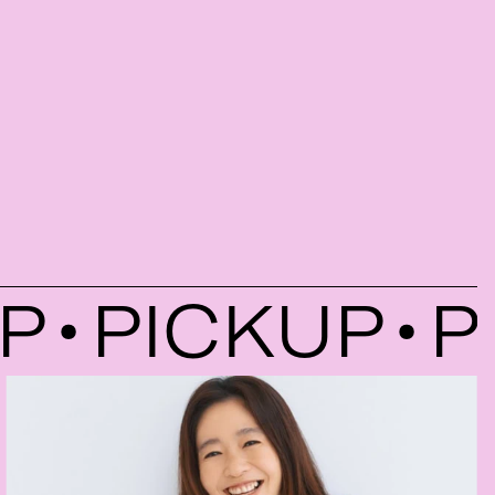
PICKUP
PI