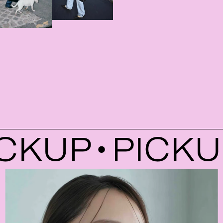
KUP
PICKUP