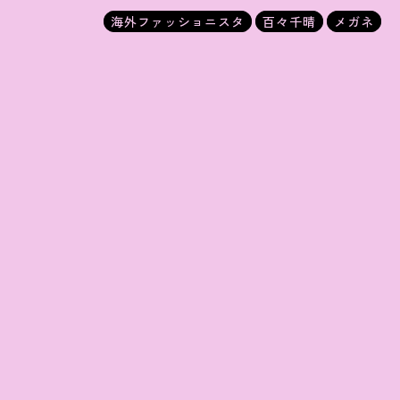
海外ファッショニスタ
百々千晴
メガネ