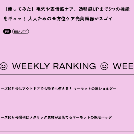
【使ってみた】毛穴や表情筋ケア、透明感UPまで5つの機能
をギュッ
！
大人ための全方位ケア光美顔器がスゴイ
PR
BEAUTY
EEKLY RANKING
WEEKLY
ーズ10月号はアウトドアでも街でも使える
！
マーモットの黒ショルダー
ーズ10月号増刊はメタリック素材が洒落てるマーモットの保冷バッグ