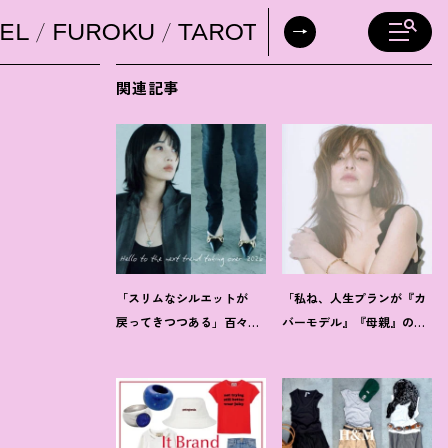
EL
FUROKU
TAROT
DAILY HORO
関連記事
「スリムなシルエットが
「私ね、人生プランが『カ
戻ってきつつある」百々千
バーモデル』『母親』の二
晴【把握しておくべきデニ
軸だけなんだよね」梨花が
ムトレンド】って
？
選択した【生き方】