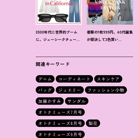
2000年代に世界的ブーム
衝撃の1枚999円。40代編集
に。ジューシークチュール
が即決して3色買い
とマウジーの夢コラボ【最
【H&M】のVネックタンク
旬LAブランド】6選
が超使える
！
夏コーデ3選
関連キーワード
デニム
コーディネート
スキンケア
バッグ
ジュエリー
ファッション小物
加藤かすみ
サンダル
オトナミューズ7月号
オトナミューズ8月号
梨花
オトナミューズ9月号