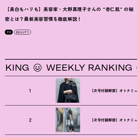
【美白もハリも】美容家・大野真理子さんの “杏仁肌” の秘
密とは
？
最新美容習慣を徹底解説
！
PR
BEAUTY
NG
WEEKLY RANKING
W
1
【次号付録解禁】オトナミュ
2
【次号付録解禁】オトナミュ