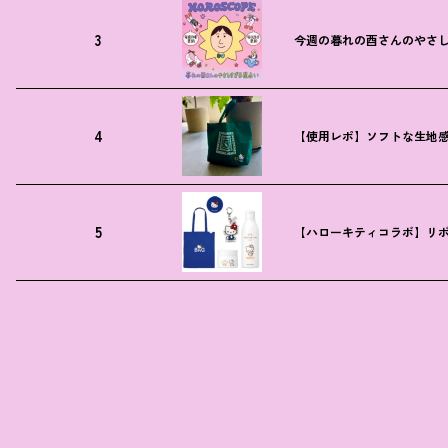
3
今週の暮れの酉さんのやさしす
4
【使用レポ】ソフトな生地
5
【ハローキティコラボ】リボ