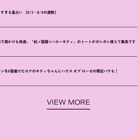
ぎる星占い 【8/3‐8/9の運勢】
感で肩かけも快適。「紀ノ国屋×ハローキティ」のトートがガシガシ使えて最高です
ンを6個着けたロクのキティちゃんにハウス オブ ローゼの限定パケも
！
VIEW MORE