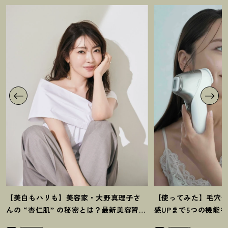
【美白もハリも】美容家・大野真理子さ
【使ってみた】毛穴
んの “杏仁肌” の秘密とは
？
最新美容習慣
感UPまで5つの機能
を徹底解説
！
の全方位ケア光美顔