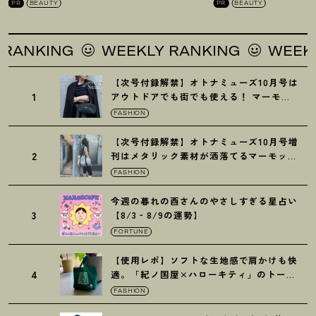
PR
BEAUTY
PR
BEAUTY
G
WEEKLY RANKING
WEEKLY RANK
【次号付録解禁】オトナミューズ10月号は
1
アウトドアでも街でも使える
！
マーモッ
トの黒ショルダー
FASHION
【次号付録解禁】オトナミューズ10月号増
2
刊はメタリック素材が洒落てるマーモット
の保冷バッグ
FASHION
今週の暮れの酉さんのやさしすぎる星占い
3
【8/3‐8/9の運勢】
FORTUNE
【使用レポ】ソフトな生地感で肩かけも快
4
適。「紀ノ国屋×ハローキティ」のトート
がガシガシ使えて最高です
！
FASHION