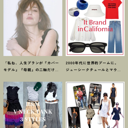
「私ね、人生プランが『カバー
2000年代に世界的ブームに。
モデル』『母親』の二軸だけな
ジューシークチュールとマウ
んだよね」梨花が選択した【生
ジーの夢コラボ【最旬LAブラン
き方】
ド】6選