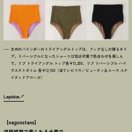
太めのバインダーのトライアングルトップは、フックなしの被るタイ
プ。リバーシブルになったショーツは気分次第で色合わせを楽しん
で。リブ トライアングル トップ各¥13,200、リブ リバーシブル ハイ
ウエストボトム 各¥12,100（全てレピドス／ビューティ＆ユース ユナ
イテッドアローズ）
Lepidos
【nagonstans】
洋服感覚で着られる水着で