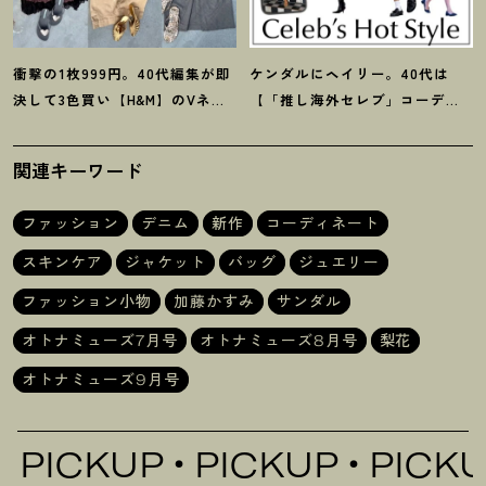
衝撃の1枚999円。40代編集が即
ケンダルにヘイリー。40代は
決して3色買い【H&M】のVネッ
【「推し海外セレブ」コーデ】
クタンクが超使える
！
夏コーデ
を取り入れて日常コーデのアプ
3選
デが吉
！
関連キーワード
ファッション
デニム
新作
コーディネート
スキンケア
ジャケット
バッグ
ジュエリー
ファッション小物
加藤かすみ
サンダル
オトナミューズ7月号
オトナミューズ8月号
梨花
オトナミューズ9月号
KUP
PICKUP
PICKUP
PI