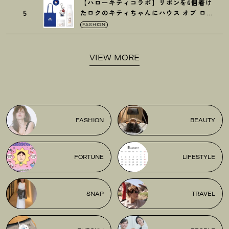
【ハローキティコラボ】リボンを6個着け
5
たロクのキティちゃんにハウス オブ ロー
ゼの限定パケも
！
FASHION
VIEW MORE
FASHION
BEAUTY
FORTUNE
LIFESTYLE
SNAP
TRAVEL