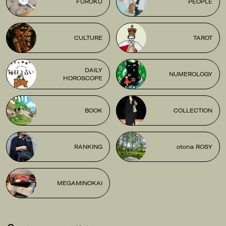
FUROKU
PEOPLE
CULTURE
TAROT
DAILY
NUMEROLOGY
HOROSCOPE
BOOK
COLLECTION
RANKING
otona ROSY
MEGAMINOKAI