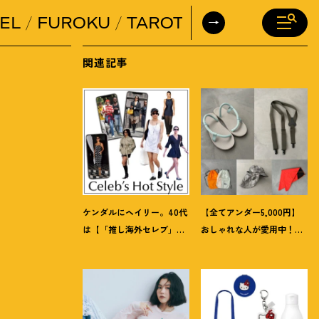
EL
FUROKU
TAROT
DAILY HORO
関連記事
ケンダルにヘイリー。40代
【全てアンダー5,000円】
は【「推し海外セレブ」
おしゃれな人が愛用中
！
夏
コーデ】を取り入れて日常
にうれしい40代にオススメ
コーデのアプデが吉
！
の【モンベル】小物5選