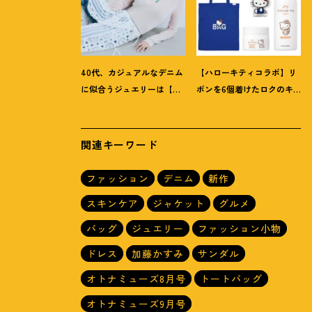
40代、カジュアルなデニム
【ハローキティコラボ】リ
に似合うジュエリーは【お
ボンを6個着けたロクのキ
守り系ジュエリー】ラフな
ティちゃんにハウス オブ
トップスも旬顔に
！
ローゼの限定パケも
！
関連キーワード
ファッション
デニム
新作
スキンケア
ジャケット
グルメ
バッグ
ジュエリー
ファッション小物
ドレス
加藤かすみ
サンダル
オトナミューズ8月号
トートバッグ
オトナミューズ9月号