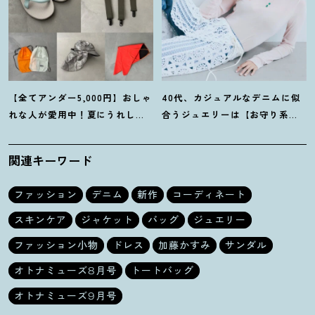
【全てアンダー5,000円】おしゃ
40代、カジュアルなデニムに似
れな人が愛用中
！
夏にうれしい
合うジュエリーは【お守り系
40代にオススメの【モンベル】
ジュエリー】ラフなトップスも
小物5選
旬顔に
！
関連キーワード
ファッション
デニム
新作
コーディネート
スキンケア
ジャケット
バッグ
ジュエリー
ファッション小物
ドレス
加藤かすみ
サンダル
オトナミューズ8月号
トートバッグ
オトナミューズ9月号