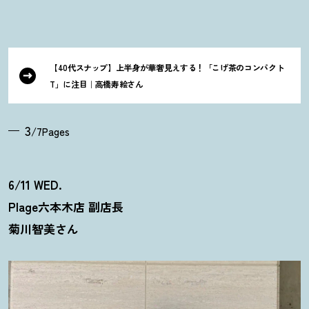
【40代スナップ】上半身が華奢見えする
！
「こげ茶のコンパクト
T」に注目｜高橋寿絵さん
3
/7Pages
6/11 WED.
Plage六本木店 副店長
菊川智美さん