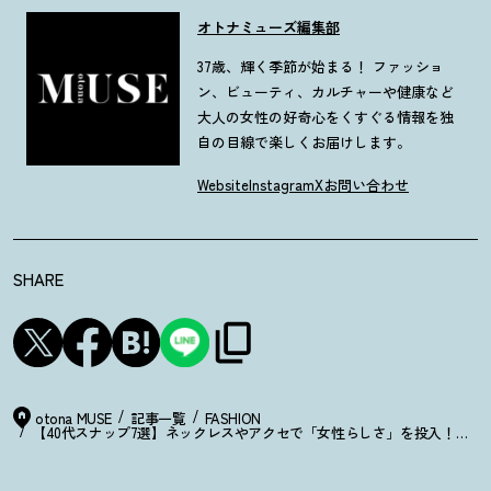
オトナミューズ編集部
37歳、輝く季節が始まる！ ファッショ
ン、ビューティ、カルチャーや健康など
大人の女性の好奇心をくすぐる情報を独
自の目線で楽しくお届けします。
Website
Instagram
X
お問い合わせ
SHARE
otona MUSE
記事一覧
FASHION
【40代スナップ7選】ネックレスやアクセで「女性らしさ」を投入
！
業界