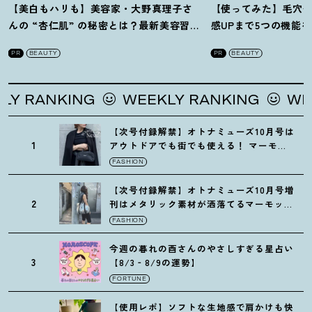
【美白もハリも】美容家・大野真理子さ
【使ってみた】毛穴
んの “杏仁肌” の秘密とは
？
最新美容習慣
感UPまで5つの機能
を徹底解説
！
の全方位ケア光美顔
PR
BEAUTY
PR
BEAUTY
ING
WEEKLY RANKING
WEEKLY RAN
【次号付録解禁】オトナミューズ10月号は
1
アウトドアでも街でも使える
！
マーモッ
トの黒ショルダー
FASHION
【次号付録解禁】オトナミューズ10月号増
2
刊はメタリック素材が洒落てるマーモット
の保冷バッグ
FASHION
今週の暮れの酉さんのやさしすぎる星占い
3
【8/3‐8/9の運勢】
FORTUNE
【使用レポ】ソフトな生地感で肩かけも快