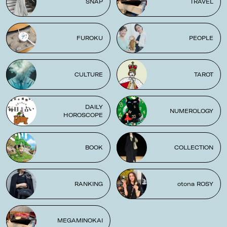
SNAP
TRAVEL
FUROKU
PEOPLE
CULTURE
TAROT
DAILY
NUMEROLOGY
HOROSCOPE
BOOK
COLLECTION
RANKING
otona ROSY
MEGAMINOKAI