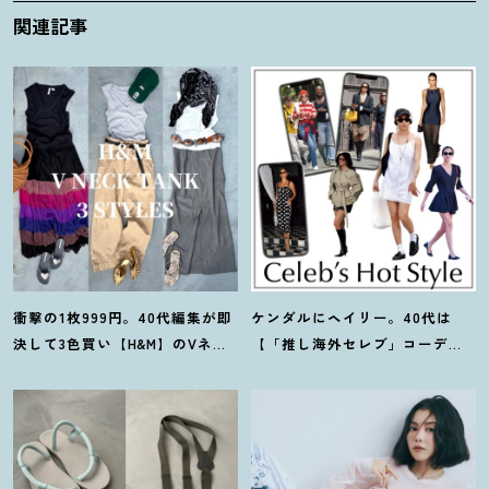
関連記事
衝撃の1枚999円。40代編集が即
ケンダルにヘイリー。40代は
決して3色買い【H&M】のVネッ
【「推し海外セレブ」コーデ】
クタンクが超使える
！
夏コーデ
を取り入れて日常コーデのアプ
3選
デが吉
！