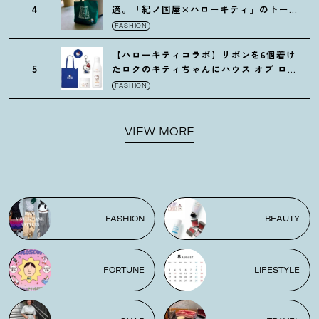
4
適。「紀ノ国屋×ハローキティ」のトート
がガシガシ使えて最高です
！
FASHION
【ハローキティコラボ】リボンを6個着け
5
たロクのキティちゃんにハウス オブ ロー
ゼの限定パケも
！
FASHION
VIEW MORE
FASHION
BEAUTY
FORTUNE
LIFESTYLE