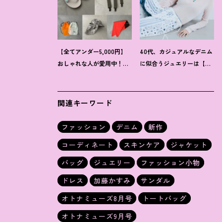
【全てアンダー5,000円】
40代、カジュアルなデニム
おしゃれな人が愛用中
！
夏
に似合うジュエリーは【お
にうれしい40代にオススメ
守り系ジュエリー】ラフな
の【モンベル】小物5選
トップスも旬顔に
！
関連キーワード
ファッション
デニム
新作
コーディネート
スキンケア
ジャケット
バッグ
ジュエリー
ファッション小物
ドレス
加藤かすみ
サンダル
オトナミューズ8月号
トートバッグ
オトナミューズ9月号