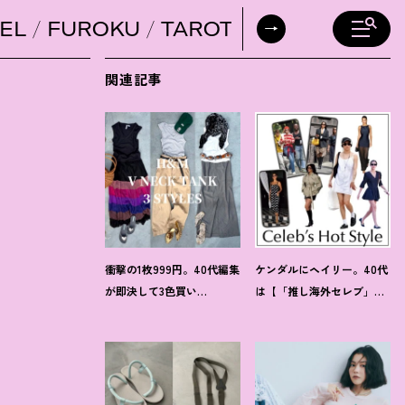
EL
FUROKU
TAROT
DAILY HORO
関連記事
衝撃の1枚999円。40代編集
ケンダルにヘイリー。40代
が即決して3色買い
は【「推し海外セレブ」
【H&M】のVネックタンク
コーデ】を取り入れて日常
が超使える
！
夏コーデ3選
コーデのアプデが吉
！