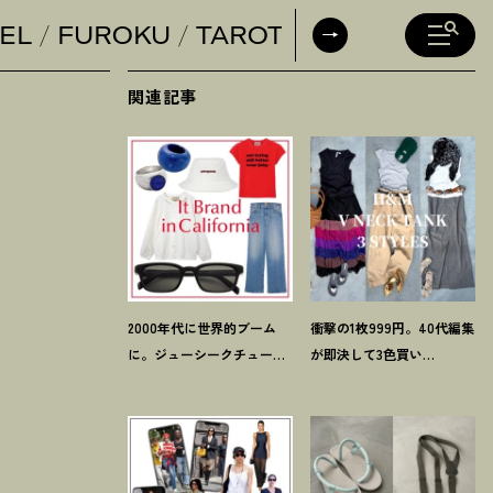
EL
FUROKU
TAROT
DAILY HORO
関連記事
2000年代に世界的ブーム
衝撃の1枚999円。40代編集
に。ジューシークチュール
が即決して3色買い
とマウジーの夢コラボ【最
【H&M】のVネックタンク
旬LAブランド】6選
が超使える
！
夏コーデ3選