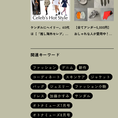
ケンダルにヘイリー。40代
【全てアンダー5,000円】
は【「推し海外セレブ」
おしゃれな人が愛用中
！
夏
コーデ】を取り入れて日常
にうれしい40代にオススメ
コーデのアプデが吉
！
の【モンベル】小物5選
関連キーワード
ファッション
デニム
新作
コーディネート
スキンケア
ジャケット
バッグ
ジュエリー
ファッション小物
ドレス
加藤かすみ
サンダル
オトナミューズ7月号
オトナミューズ8月号