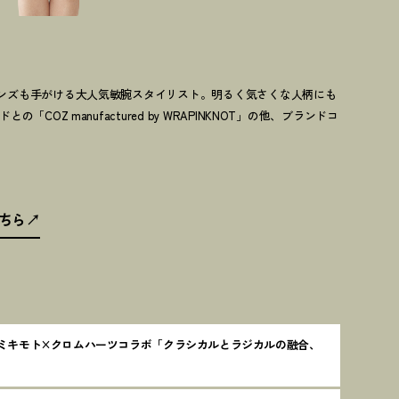
ンズも手がける大人気敏腕スタイリスト。明るく気さくな人柄にも
「COZ manufactured by WRAPINKNOT」の他、ブランドコ
ちら
ミキモト×クロムハーツコラボ「クラシカルとラジカルの融合、