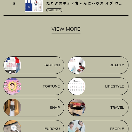
5
たロクのキティちゃんにハウス オブ ロー
ゼの限定パケも
！
FASHION
VIEW MORE
FASHION
BEAUTY
FORTUNE
LIFESTYLE
SNAP
TRAVEL
FUROKU
PEOPLE