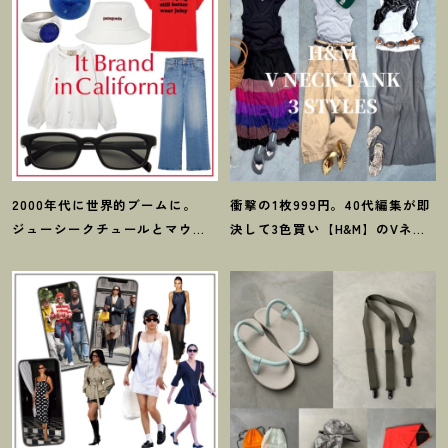
2000年代に世界的ブームに。
衝撃の1枚999円。40代編集が即
ジューシークチュールとマウ
決して3色買い【H&M】のVネッ
ジーの夢コラボ【最旬LAブラン
クタンクが超使える
！
夏コーデ
ド】6選
3選