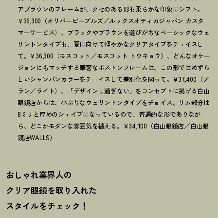
アブラウンのフレームが、クセのある形も柔らかな印象にシフト。
￥36,300（オリバーピープルズ／ルックスオティカジャパン カスタ
マーサービス）、ブラックやブラウンを選びがちなベーシックなウェ
リントンタイプも、夏に向けて軽やかなクリアタイプをチョイスし
て。￥36,300（モスコット／モスコット トウキョウ）、どんなオケー
ジョンにもマッチする華奢なボストンフレームは、この形ではめずら
しいシャンパンカラーをチョイスして差別化を図って。￥37,400（ブ
ラン／ライト）、「デザインし過ぎない」をコンセプトに掲げる白山
眼鏡店からは、小ぶりなウェリントンタイプをチョイス。リム部分は
8ミリと厚めのシェイプになっているので、普遍的な形でありなが
ら、どこかモダンな雰囲気を纏える。￥34,100（白山眼鏡店／白山眼
鏡店WALLS）
おしゃれ業界人の
クリア眼鏡を取り入れた
スタイルをチェック
！