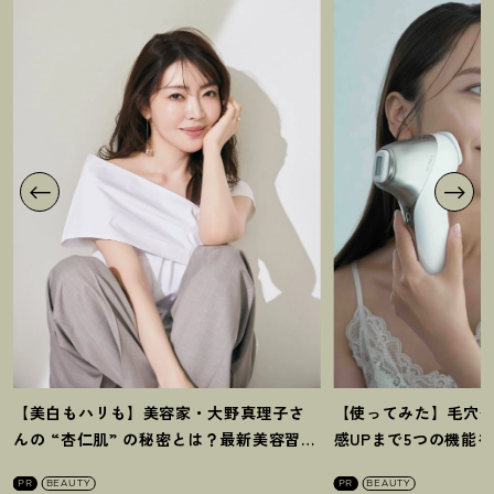
【美白もハリも】美容家・大野真理子さ
【使ってみた】毛穴
んの “杏仁肌” の秘密とは
？
最新美容習慣
感UPまで5つの機能
を徹底解説
！
の全方位ケア光美顔
PR
BEAUTY
PR
BEAUTY