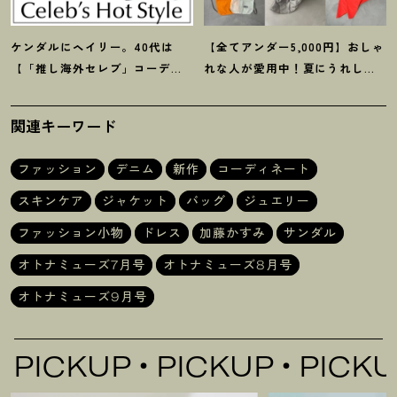
ケンダルにヘイリー。40代は
【全てアンダー5,000円】おしゃ
【「推し海外セレブ」コーデ】
れな人が愛用中
！
夏にうれしい
を取り入れて日常コーデのアプ
40代にオススメの【モンベル】
デが吉
！
小物5選
関連キーワード
ファッション
デニム
新作
コーディネート
スキンケア
ジャケット
バッグ
ジュエリー
ファッション小物
ドレス
加藤かすみ
サンダル
オトナミューズ7月号
オトナミューズ8月号
オトナミューズ9月号
KUP
PICKUP
PICKUP
P