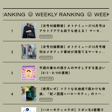
G
WEEKLY RANKING
WEEKLY RANK
【次号付録解禁】オトナミューズ10月号は
1
アウトドアでも街でも使える
！
マーモッ
トの黒ショルダー
FASHION
【次号付録解禁】オトナミューズ10月号増
2
刊はメタリック素材が洒落てるマーモット
の保冷バッグ
FASHION
今週の暮れの酉さんのやさしすぎる星占い
3
【8/3‐8/9の運勢】
FORTUNE
【使用レポ】ソフトな生地感で肩かけも快
4
適。「紀ノ国屋×ハローキティ」のトート
がガシガシ使えて最高です
！
FASHION
【ハローキティコラボ】リボンを6個着け