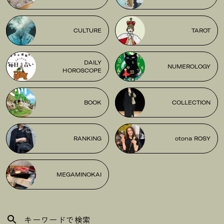
CULTURE
TAROT
DAILY
NUMEROLOGY
HOROSCOPE
BOOK
COLLECTION
RANKING
otona ROSY
MEGAMINOKAI