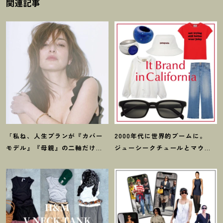
関連記事
「私ね、人生プランが『カバー
2000年代に世界的ブームに。
モデル』『母親』の二軸だけな
ジューシークチュールとマウ
んだよね」梨花が選択した【生
ジーの夢コラボ【最旬LAブラン
き方】
ド】6選