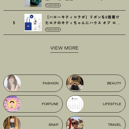
がガシガシ使えて最高です
！
FASHION
【ハローキティコラボ】リボンを6個着け
5
たロクのキティちゃんにハウス オブ ロー
ゼの限定パケも
！
FASHION
VIEW MORE
FASHION
BEAUTY
FORTUNE
LIFESTYLE
SNAP
TRAVEL