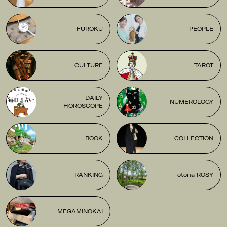
FUROKU
PEOPLE
CULTURE
TAROT
DAILY
NUMEROLOGY
HOROSCOPE
BOOK
COLLECTION
RANKING
otona ROSY
MEGAMINOKAI