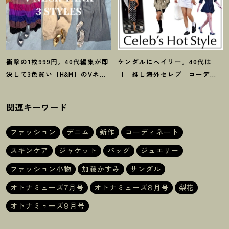
衝撃の1枚999円。40代編集が即
ケンダルにヘイリー。40代は
決して3色買い【H&M】のVネッ
【「推し海外セレブ」コーデ】
クタンクが超使える
！
夏コーデ
を取り入れて日常コーデのアプ
3選
デが吉
！
関連キーワード
ファッション
デニム
新作
コーディネート
スキンケア
ジャケット
バッグ
ジュエリー
ファッション小物
加藤かすみ
サンダル
オトナミューズ7月号
オトナミューズ8月号
梨花
オトナミューズ9月号