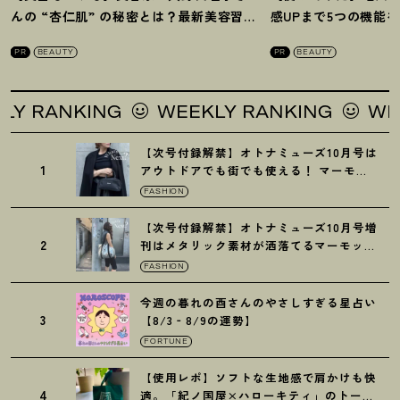
んの “杏仁肌” の秘密とは
？
最新美容習慣
感UPまで5つの機能
を徹底解説
！
の全方位ケア光美顔
PR
BEAUTY
PR
BEAUTY
 RANKING
WEEKLY RANKING
WEEKL
【次号付録解禁】オトナミューズ10月号は
1
アウトドアでも街でも使える
！
マーモッ
トの黒ショルダー
FASHION
【次号付録解禁】オトナミューズ10月号増
2
刊はメタリック素材が洒落てるマーモット
の保冷バッグ
FASHION
今週の暮れの酉さんのやさしすぎる星占い
3
【8/3‐8/9の運勢】
FORTUNE
【使用レポ】ソフトな生地感で肩かけも快
4
適。「紀ノ国屋×ハローキティ」のトート