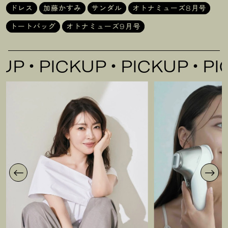
ドレス
加藤かすみ
サンダル
オトナミューズ8月号
トートバッグ
オトナミューズ9月号
PICKUP
PICKUP
PICK