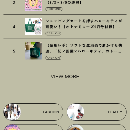
3
【8/3‐8/9の運勢】
FORTUNE
ショッピングカートを押すハローキティが
4
可愛い
！
【オトナミューズ9月号付録】紀
ノ国屋バッグ
FASHION
【使用レポ】ソフトな生地感で肩かけも快
5
適。「紀ノ国屋×ハローキティ」のトート
がガシガシ使えて最高です
！
FASHION
VIEW MORE
FASHION
BEAUTY