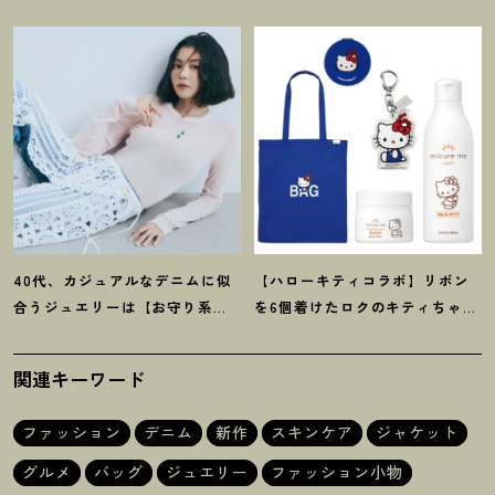
を取り入れて日常コーデのアプ
40代にオススメの【モンベル】
デが吉
！
小物5選
40代、カジュアルなデニムに似
【ハローキティコラボ】リボン
合うジュエリーは【お守り系
を6個着けたロクのキティちゃん
ジュエリー】ラフなトップスも
にハウス オブ ローゼの限定パケ
旬顔に
！
も
！
関連キーワード
ファッション
デニム
新作
スキンケア
ジャケット
グルメ
バッグ
ジュエリー
ファッション小物