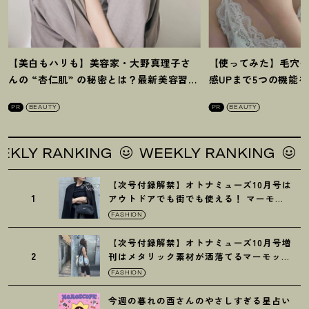
【美白もハリも】美容家・大野真理子さ
【使ってみた】毛穴
んの “杏仁肌” の秘密とは
？
最新美容習慣
感UPまで5つの機能
を徹底解説
！
の全方位ケア光美顔
PR
BEAUTY
PR
BEAUTY
 RANKING
WEEKLY RANKING
WEEK
【次号付録解禁】オトナミューズ10月号は
1
アウトドアでも街でも使える
！
マーモッ
トの黒ショルダー
FASHION
【次号付録解禁】オトナミューズ10月号増
2
刊はメタリック素材が洒落てるマーモット
の保冷バッグ
FASHION
今週の暮れの酉さんのやさしすぎる星占い