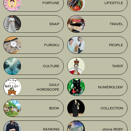
FORTUNE
LIFESTYLE
SNAP
TRAVEL
FUROKU
PEOPLE
CULTURE
TAROT
DAILY
NUMEROLOGY
HOROSCOPE
BOOK
COLLECTION
RANKING
otona ROSY