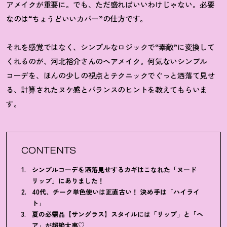
アメイクが重要に。でも、ただ盛ればいいわけじゃない。必要
なのは“ちょうどいいカバー”の仕方です。
それを感覚ではなく、シンプルなロジックで“素敵”に変換して
くれるのが、河北裕介さんのヘアメイク。何気ないシンプル
コーデを、ほんの少しの視点とテクニックでぐっと洒落て見せ
る、計算されたヌケ感とバランスのヒントを教えてもらいま
す。
CONTENTS
シンプルコーデを洒落見せするカギはこなれた「ヌード
リップ」にありました
！
40代、チーク単色使いは正直古い
！
決め手は「ハイライ
ト」
夏の必需品【サングラス】スタイルには「リップ」と「ヘ
ア」が超絶大事♡