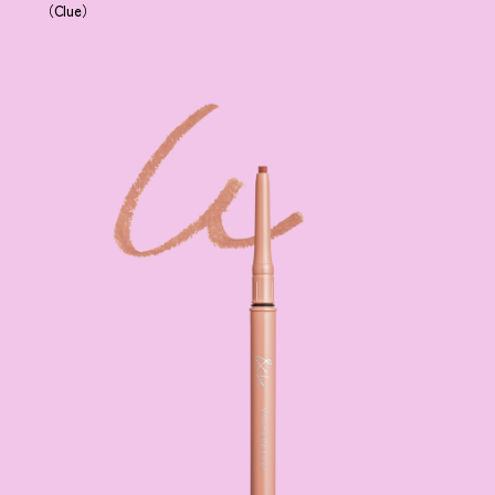
（Clue）