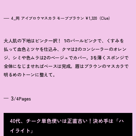
4_同 アイブロウマスカラ モーブブラウン ¥1,320（Clue）
大人肌の下地はピンク一択！
1
のパールピンクで、くすみを
払って血色とツヤを仕込み、クマは
2
のコンシーラーのオレン
ジ、シミや色ムラは
2
のベージュでカバー。
3
を薄くスポンジで
全体になじませればベースは完成。眉はブラウンのマスカラで
明るめのトーンに整えて。
3
/4Pages
40代、チーク単色使いは正直古い
！
決め手は「ハ
イライト」