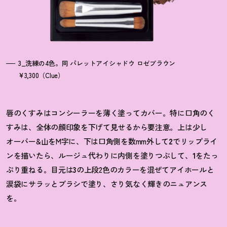
3_洗練の4色。同 パレットアイシャドウ ロゼブラウン
¥3,300（Clue）
唇のくすみはコンシーラーを薄く塗ってカバー。特に口角のく
すみは、全体の顔印象を下げて見せるから要注意。上は少し
オーバー&山をM字に、下は口角側を数
mm外して
2
でリップライ
ンを描いたら、ルージュ代わりに内側を塗りつぶして、
1
をたっ
ぷり重ねる。目元は
3
の上段2色のカラーを混ぜてアイホールと
涙袋にサラッとブラシで塗り、さり気なく輝きのニュアンス
を。