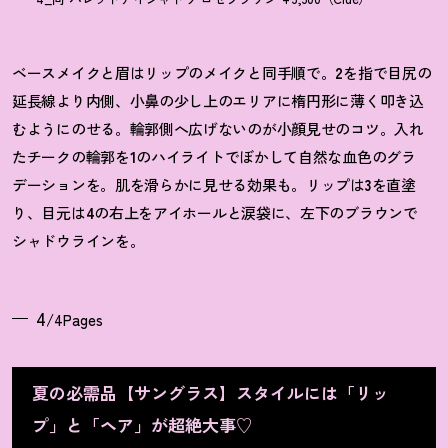
ベースメイクと眉はリップのメイクと同手順で。
2
を指で目尻の
延長線より内側、小鼻の少し上のエリアに楕円形に薄く叩き込
むようにのせる。輪郭側へ広げないのが小顔見せのコツ。入れ
たチークの輪郭を
1
のハイライトでぼかして自然な血色のグラ
デーションを。肌を滑らかに見せる効果も。リップは
3
を直塗
り、目元は
4
の右上をアイホールと涙袋に、左下のブラウンで
シャドウラインを。
4
/4Pages
夏の必需品【サングラス】スタイルには「リッ
プ」と「ヘア」が超絶大事♡