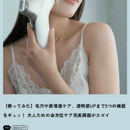
【使ってみた】毛穴や表情筋ケア、透明感UPまで5つの機能
をギュッ
！
大人ための全方位ケア光美顔器がスゴイ
PR
BEAUTY