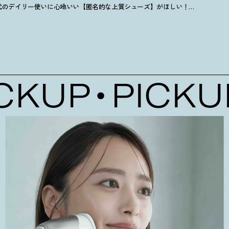
0代のデイリー使いに心地いい【匿名的な上質シューズ】がほしい
！
20万円まで
KUP
PICKUP