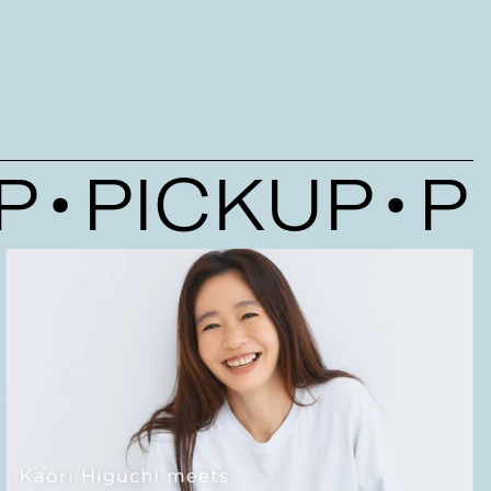
の本命ブランド4選
PICKUP
PI