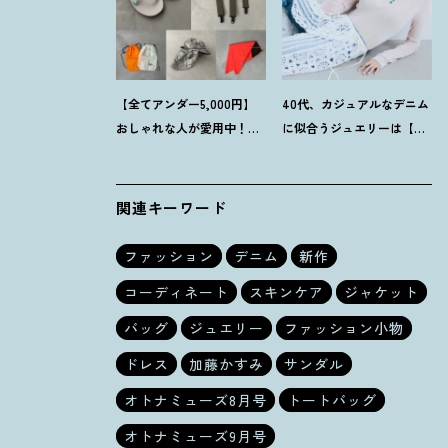
【全てアンダー5,000円】
40代、カジュアルなデニム
おしゃれな人が愛用中
！
夏
に似合うジュエリーは【お
にうれしい40代にオススメ
守り系ジュエリー】ラフな
の【モンベル】小物5選
トップスも旬顔に
！
関連キーワード
ファッション
デニム
新作
コーディネート
スキンケア
ジャケット
バッグ
ジュエリー
ファッション小物
ドレス
加藤かすみ
サンダル
オトナミューズ8月号
トートバッグ
オトナミューズ9月号