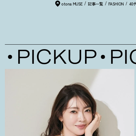
otona MUSE
記事一覧
FASHION
4
PICKUP
PIC