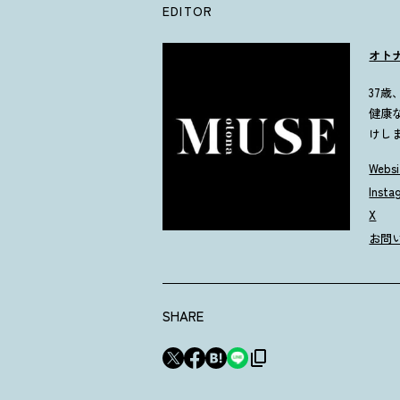
EDITOR
オト
37
健康
けし
Websi
Insta
X
お問
SHARE