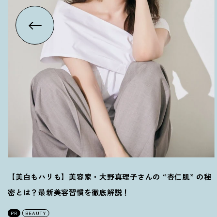
【美白もハリも】美容家・大野真理子さんの “杏仁肌” の秘
密とは
？
最新美容習慣を徹底解説
！
PR
BEAUTY