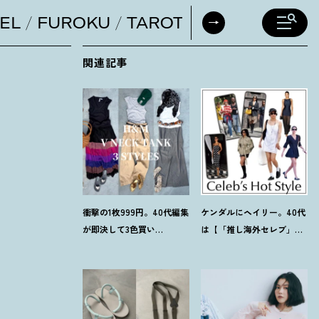
EL
FUROKU
TAROT
DAILY HORO
関連記事
衝撃の1枚999円。40代編集
ケンダルにヘイリー。40代
が即決して3色買い
は【「推し海外セレブ」
【H&M】のVネックタンク
コーデ】を取り入れて日常
が超使える
！
夏コーデ3選
コーデのアプデが吉
！