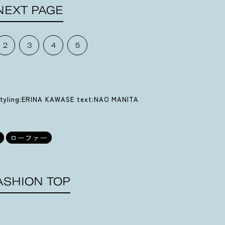
NEXT PAGE
2
3
4
5
tyling:ERINA KAWASE text:NAO MANITA
ローファー
ASHION TOP