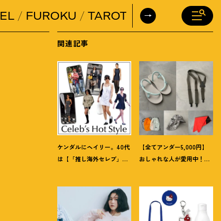
EL
FUROKU
TAROT
DAILY HORO
関連記事
ケンダルにヘイリー。40代
【全てアンダー5,000円】
は【「推し海外セレブ」
おしゃれな人が愛用中
！
夏
コーデ】を取り入れて日常
にうれしい40代にオススメ
コーデのアプデが吉
！
の【モンベル】小物5選