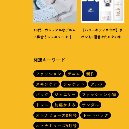
40代、カジュアルなデニム
【ハローキティコラボ】リ
に似合うジュエリーは【お
ボンを6個着けたロクのキ
守り系ジュエリー】ラフな
ティちゃんにハウス オブ
トップスも旬顔に
！
ローゼの限定パケも
！
関連キーワード
ファッション
デニム
新作
スキンケア
ジャケット
グルメ
バッグ
ジュエリー
ファッション小物
ドレス
加藤かすみ
サンダル
オトナミューズ8月号
トートバッグ
オトナミューズ9月号