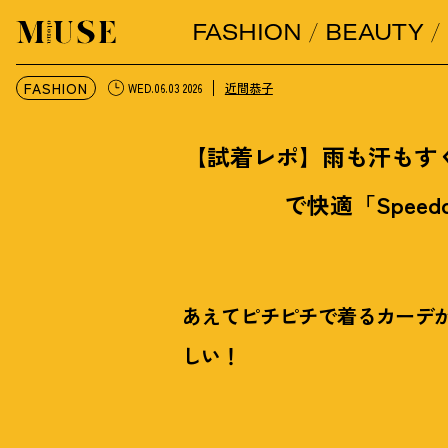
FASHION
BEAUTY
オトナミューズ ウェブ
FASHION
近間恭子
WED.06.03 2026
【試着レポ】雨も汗もす
で快適「Spee
あえてピチピチで着るカーデ
しい
！