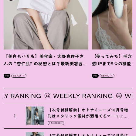
【美白もハリも】美容家・大野真理子さ
【使ってみた】毛穴
んの “杏仁肌” の秘密とは
？
最新美容習慣
感UPまで5つの機能
を徹底解説
！
の全方位ケア光美顔
PR
BEAUTY
PR
BEAUTY
RANKING
WEEKLY RANKING
WEEKL
【次号付録解禁】オトナミューズ10月号増
1
刊はメタリック素材が洒落てるマーモット
の保冷バッグ
FASHION
【次号付録解禁】オトナミューズ10月号は