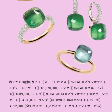
右上から時計回りに：〈ヌード〉ピアス［RG×WG×プラシオライト
×グリーンアゲート］¥1,078,000、リング［RG×WG×ブルートパー
ズ］¥319,000、リング［RG×WG×DIA×プラシオライト×グリーンア
ゲート］¥935,000、リング［RG×WG×DIA×ホワイトトパーズ］
¥792,000（全てポメラート／ポメラート クライアントサービス）