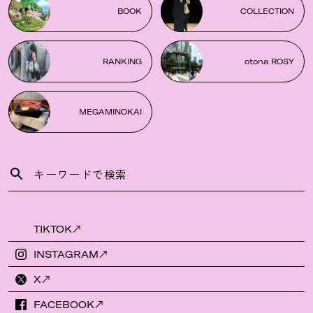
BOOK
COLLECTION
RANKING
otona ROSY
MEGAMINOKAI
TIKTOK
INSTAGRAM
X
FACEBOOK