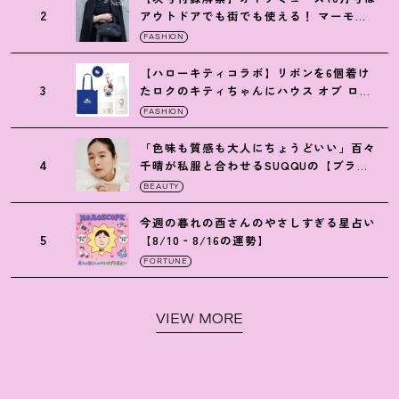
2
アウトドアでも街でも使える
！
マーモッ
トの黒ショルダー
FASHION
【ハローキティコラボ】リボンを6個着け
3
たロクのキティちゃんにハウス オブ ロー
ゼの限定パケも
！
FASHION
「色味も質感も大人にちょうどいい」百々
4
千晴が私服と合わせるSUQQUの【ブラー
リクイド リップ】6選
BEAUTY
今週の暮れの酉さんのやさしすぎる星占い
5
【8/10‐8/16の運勢】
FORTUNE
VIEW MORE