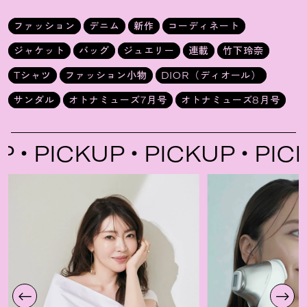
ファッション
デニム
新作
コーディネート
ジャケット
バッグ
ジュエリー
連載
竹下玲奈
Tシャツ
ファッション小物
DIOR（ディオール）
サンダル
オトナミューズ7月号
オトナミューズ8月号
PICKUP
PICKUP
PICKU