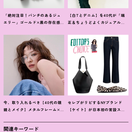
「絶対注目
！
パンチのあるジュ
【白Tとデニム】を40代が「端
エリー」ゴールド×黒の存在感
正＆ちょうどよくカジュアル」
が最高なミラノ発【ヴェルニ
に着るシルエット＆小物を徹底
エ】
解説
！
今、取り入れるべき【40代の眼
セレブがリピするNYブランド
鏡とメイク】メタルフレーム×
【ケイト】が日本初の常設スト
スモーキーな目元で凛々しく
アを伊勢丹新宿店にオープン
！
女っぽく
関連キーワード