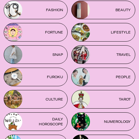
FASHION
BEAUTY
FORTUNE
LIFESTYLE
SNAP
TRAVEL
FUROKU
PEOPLE
CULTURE
TAROT
DAILY
NUMEROLOGY
HOROSCOPE