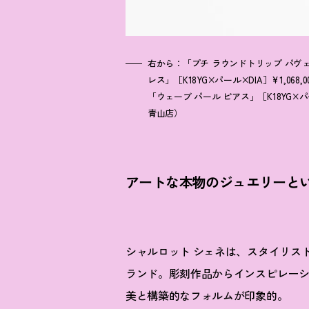
右から：「プチ ラウンドトリップ パヴェ リン
レス」［K18YG×パール×DIA］¥1,068
「ウェーブ パール ピアス」［K18YG×
青山店）
アートな本物のジュエリーと
シャルロット シェネは、スタイリス
ランド。彫刻作品からインスピレー
美と構築的なフォルムが印象的。