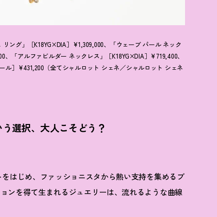
グ」［K18YG×DIA］¥1,309,000、「ウェーブ パール ネック
,000、「アルファビルダー ネックレス」［K18YG×DIA］¥719,400、
パール］¥431,200（全てシャルロット シェネ／シャルロット シェネ
いう選択、大人こそどう
？
トをはじめ、ファッショニスタから熱い支持を集めるブ
ションを得て生まれるジュエリーは、流れるような曲線