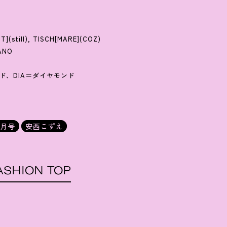
](still), TISCH[MARE](COZ)
MANO
ド、DIA＝ダイヤモンド
7月号
安西こずえ
ASHION TOP