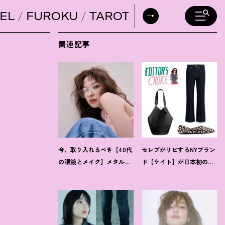
EL
FUROKU
TAROT
DAILY HORO
関連記事
今、取り入れるべき【40代
セレブがリピするNYブラン
の眼鏡とメイク】メタルフ
ド【ケイト】が日本初の常
レーム×スモーキーな目元
設ストアを伊勢丹新宿店に
で凛々しく女っぽく
オープン
！