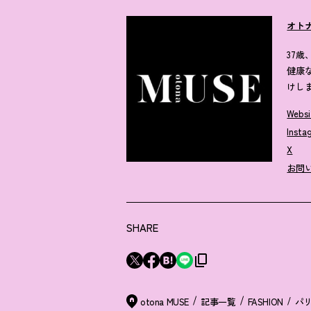
オト
37
健康
けし
Websi
Insta
X
お問
SHARE
otona MUSE
記事一覧
FASHION
パ