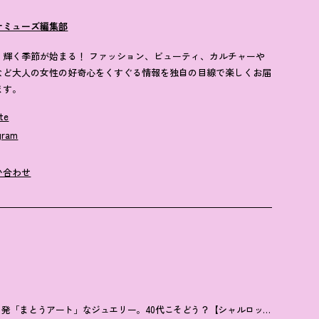
ナミューズ編集部
歳、輝く季節が始まる！ ファッション、ビューティ、カルチャーや
など大人の女性の好奇心をくすぐる情報を独自の目線で楽しくお届
ます。
te
gram
い合わせ
リ発「まとうアート」なジュエリー。40代こそどう
？
【シャルロット シェネ】安西こずえ連載