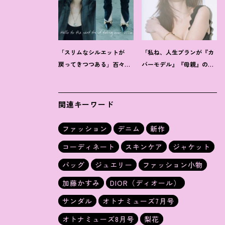
「スリムなシルエットが
「私ね、人生プランが『カ
戻ってきつつある」百々千
バーモデル』『母親』の二
晴【把握しておくべきデニ
軸だけなんだよね」梨花が
ムトレンド】って
？
選択した【生き方】
関連キーワード
ファッション
デニム
新作
コーディネート
スキンケア
ジャケット
バッグ
ジュエリー
ファッション小物
加藤かすみ
DIOR（ディオール）
サンダル
オトナミューズ7月号
オトナミューズ8月号
梨花