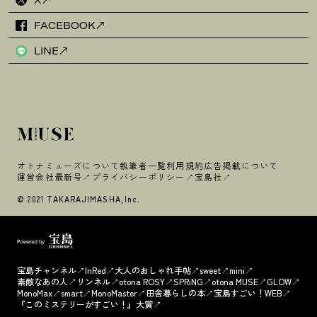
X
FACEBOOK
LINE
オトナミューズについて
執筆者一覧
利用規約
広告掲載について
運営会社
最新号
プライバシーポリシー
宝島社
© 2021 TAKARAJIMASHA,Inc.
宝島チャンネル
InRed
大人のおしゃれ手帖
sweet
mini
素敵なあの人
リンネル
otona ROSY
SPRiNG
otona MUSE
GLOW
MonoMax
smart
MonoMaster
田舎暮らしの本
宝島すごい！WEB
『このミステリーがすごい！』大賞