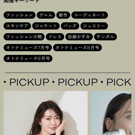
関連キーワード
ファッション
デニム
新作
コーディネート
スキンケア
ジャケット
バッグ
ジュエリー
ファッション小物
ドレス
加藤かすみ
サンダル
オトナミューズ7月号
オトナミューズ8月号
オトナミューズ9月号
PICKUP
PICKUP
PICKUP