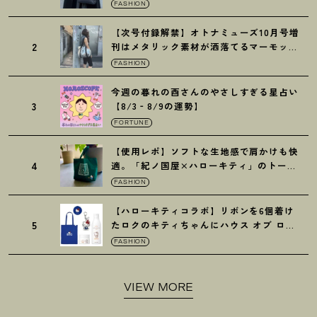
トの黒ショルダー
FASHION
【次号付録解禁】オトナミューズ10月号増
2
刊はメタリック素材が洒落てるマーモット
の保冷バッグ
FASHION
今週の暮れの酉さんのやさしすぎる星占い
3
【8/3‐8/9の運勢】
FORTUNE
【使用レポ】ソフトな生地感で肩かけも快
4
適。「紀ノ国屋×ハローキティ」のトート
がガシガシ使えて最高です
！
FASHION
【ハローキティコラボ】リボンを6個着け
5
たロクのキティちゃんにハウス オブ ロー
ゼの限定パケも
！
FASHION
VIEW MORE