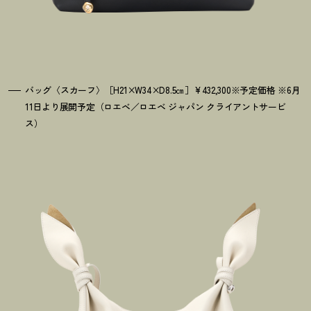
バッグ〈スカーフ〉［H21×W34×D8.5㎝］¥432,300※予定価格 ※6月
11日より展開予定（ロエベ／ロエベ ジャパン クライアントサービ
ス）