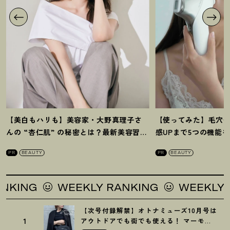
【美白もハリも】美容家・大野真理子さ
【使ってみた】毛穴
んの “杏仁肌” の秘密とは
？
最新美容習慣
感UPまで5つの機能
を徹底解説
！
の全方位ケア光美顔
PR
BEAUTY
PR
BEAUTY
NG
WEEKLY RANKING
WEEKLY RAN
【次号付録解禁】オトナミューズ10月号は
1
アウトドアでも街でも使える
！
マーモッ