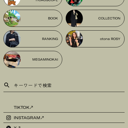
HOROSCOPE
BOOK
COLLECTION
RANKING
otona ROSY
MEGAMINOKAI
TIKTOK
INSTAGRAM