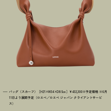
バッグ〈スカーフ〉［H21×W34×D8.5㎝］¥432,300※予定価格 ※6月
11日より展開予定（ロエベ／ロエベ ジャパン クライアントサービ
ス）