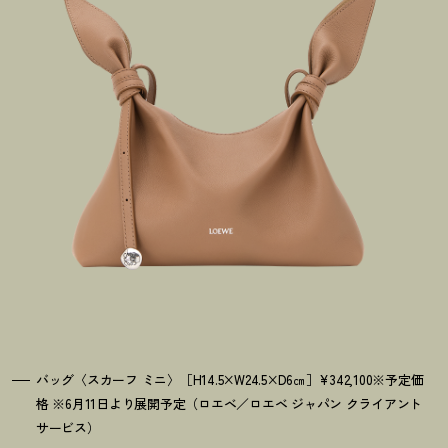
バッグ〈スカーフ ミニ〉［H14.5×W24.5×D6㎝］¥342,100※予定価
格 ※6月11日より展開予定（ロエベ／ロエベ ジャパン クライアント
サービス）