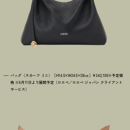
バッグ〈スカーフ ミニ〉［H14.5×W24.5×D6㎝］¥342,100※予定価
格 ※6月11日より展開予定（ロエベ／ロエベ ジャパン クライアント
サービス）