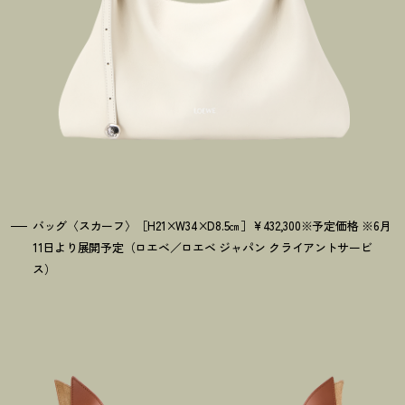
バッグ〈スカーフ〉［H21×W34×D8.5㎝］¥432,300※予定価格 ※6月
11日より展開予定（ロエベ／ロエベ ジャパン クライアントサービ
ス）