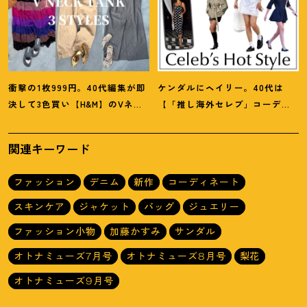
衝撃の1枚999円。40代編集が即
ケンダルにヘイリー。40代は
決して3色買い【H&M】のVネッ
【「推し海外セレブ」コーデ】
クタンクが超使える
！
夏コーデ
を取り入れて日常コーデのアプ
3選
デが吉
！
関連キーワード
ファッション
デニム
新作
コーディネート
スキンケア
ジャケット
バッグ
ジュエリー
ファッション小物
加藤かすみ
サンダル
オトナミューズ7月号
オトナミューズ8月号
梨花
オトナミューズ9月号