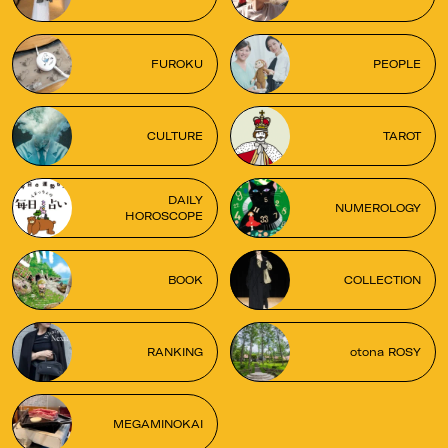
FUROKU
PEOPLE
CULTURE
TAROT
DAILY
NUMEROLOGY
HOROSCOPE
BOOK
COLLECTION
RANKING
otona ROSY
MEGAMINOKAI