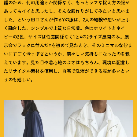
誰のため、何の用途とか関係なく、もっとラフな捉え方の服が
あってもイイと思ったし、そんな服作りがしてみたいと思いま
した」という田口さんが作るYの服は、2人の経験や想いが上手
く融合した、シンプルで上質な日常着。色はホワイトとネイ
ビーの2色、サイズは性差関係なく1と4の2サイズ展開のみ。展
示会でラックに並んだYを初めて見たとき、そのミニマルな佇ま
いにすごく今っぽさというか、清々しい気持ちになったのを覚
えています。見た目や着心地のよさはもちろん、環境に配慮し
たリサイクル素材を使用し、自宅で洗濯ができる服が多いとい
うのも嬉しい。