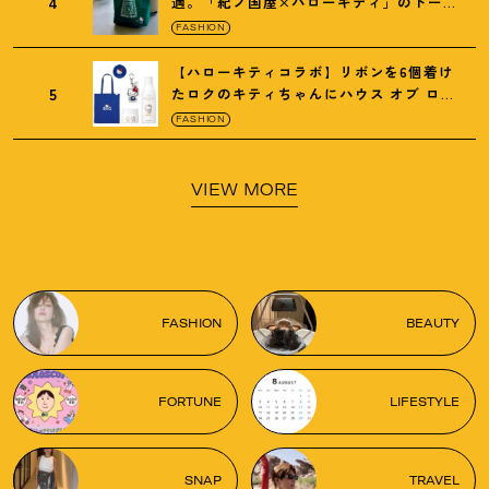
4
適。「紀ノ国屋×ハローキティ」のトート
がガシガシ使えて最高です
！
FASHION
【ハローキティコラボ】リボンを6個着け
5
たロクのキティちゃんにハウス オブ ロー
ゼの限定パケも
！
FASHION
VIEW MORE
FASHION
BEAUTY
FORTUNE
LIFESTYLE
SNAP
TRAVEL