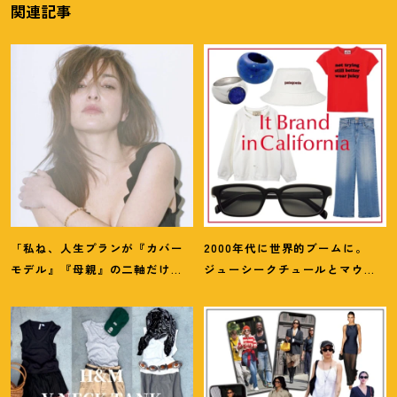
関連記事
「私ね、人生プランが『カバー
2000年代に世界的ブームに。
モデル』『母親』の二軸だけな
ジューシークチュールとマウ
んだよね」梨花が選択した【生
ジーの夢コラボ【最旬LAブラン
き方】
ド】6選