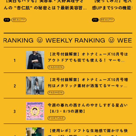
【美白もハリも】美容家・大野真理子さ
【使ってみた】毛穴
んの “杏仁肌” の秘密とは
？
最新美容習慣
感UPまで5つの機能
を徹底解説
！
の全方位ケア光美顔
PR
BEAUTY
PR
BEAUTY
NKING
WEEKLY RANKING
WEEKLY R
【次号付録解禁】オトナミューズ10月号は
1
アウトドアでも街でも使える
！
マーモッ
トの黒ショルダー
FASHION
【次号付録解禁】オトナミューズ10月号増
2
刊はメタリック素材が洒落てるマーモット
の保冷バッグ
FASHION
今週の暮れの酉さんのやさしすぎる星占い
3
【8/3‐8/9の運勢】
FORTUNE
【使用レポ】ソフトな生地感で肩かけも快