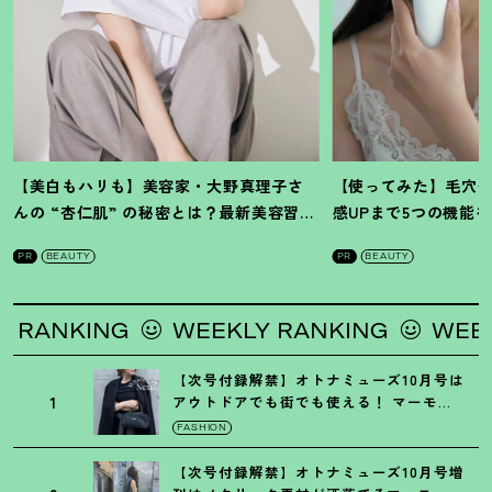
【美白もハリも】美容家・大野真理子さ
【使ってみた】毛穴
んの “杏仁肌” の秘密とは
？
最新美容習慣
感UPまで5つの機能
を徹底解説
！
の全方位ケア光美顔
PR
BEAUTY
PR
BEAUTY
NG
WEEKLY RANKING
WEEKLY RAN
【次号付録解禁】オトナミューズ10月号は
1
アウトドアでも街でも使える
！
マーモッ
トの黒ショルダー
FASHION
【次号付録解禁】オトナミューズ10月号増