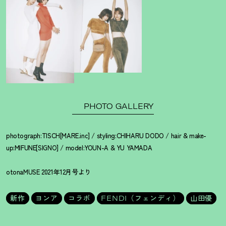
PHOTO GALLERY
photograph:TISCH[MARE.inc] / styling:CHIHARU DODO / hair & make-
up:MIFUNE[SIGNO] / model:YOUN-A & YU YAMADA
otonaMUSE 2021年12月号より
新作
ヨンア
コラボ
FENDI（フェンディ）
山田優