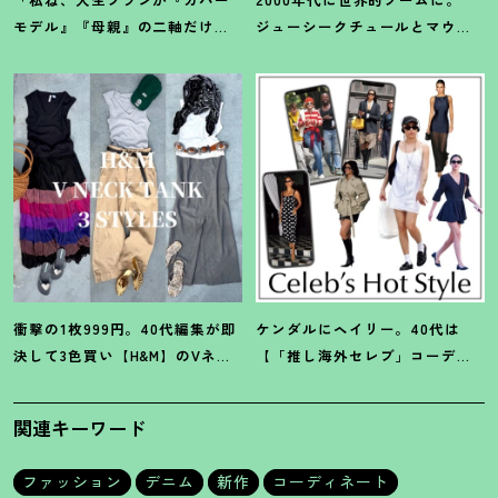
モデル』『母親』の二軸だけな
ジューシークチュールとマウ
んだよね」梨花が選択した【生
ジーの夢コラボ【最旬LAブラン
き方】
ド】6選
衝撃の1枚999円。40代編集が即
ケンダルにヘイリー。40代は
決して3色買い【H&M】のVネッ
【「推し海外セレブ」コーデ】
クタンクが超使える
！
夏コーデ
を取り入れて日常コーデのアプ
3選
デが吉
！
関連キーワード
ファッション
デニム
新作
コーディネート