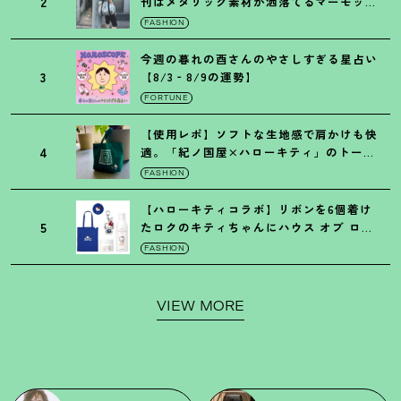
2
刊はメタリック素材が洒落てるマーモット
の保冷バッグ
FASHION
今週の暮れの酉さんのやさしすぎる星占い
3
【8/3‐8/9の運勢】
FORTUNE
【使用レポ】ソフトな生地感で肩かけも快
4
適。「紀ノ国屋×ハローキティ」のトート
がガシガシ使えて最高です
！
FASHION
【ハローキティコラボ】リボンを6個着け
5
たロクのキティちゃんにハウス オブ ロー
ゼの限定パケも
！
FASHION
VIEW MORE