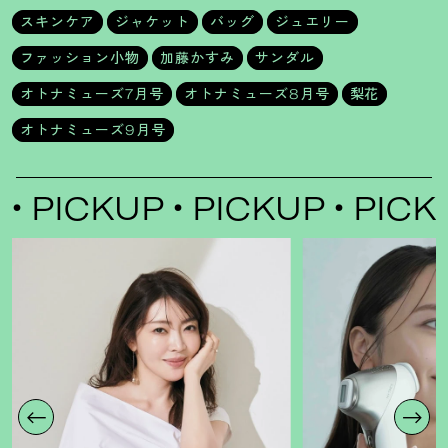
スキンケア
ジャケット
バッグ
ジュエリー
ファッション小物
加藤かすみ
サンダル
オトナミューズ7月号
オトナミューズ8月号
梨花
オトナミューズ9月号
CKUP
PICKUP
PICKUP
P