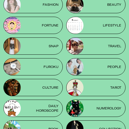
FASHION
BEAUTY
FORTUNE
LIFESTYLE
SNAP
TRAVEL
FUROKU
PEOPLE
CULTURE
TAROT
DAILY
NUMEROLOGY
HOROSCOPE