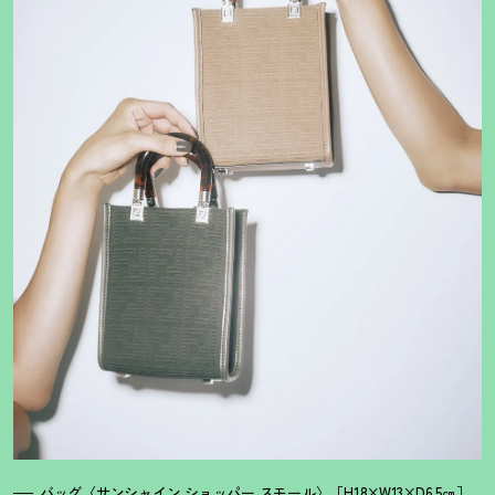
バッグ〈サンシャイン ショッパー スモール〉［H18×W13×D6.5㎝］