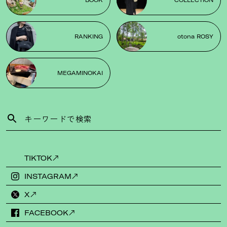
BOOK
COLLECTION
RANKING
otona ROSY
MEGAMINOKAI
TIKTOK
INSTAGRAM
X
FACEBOOK