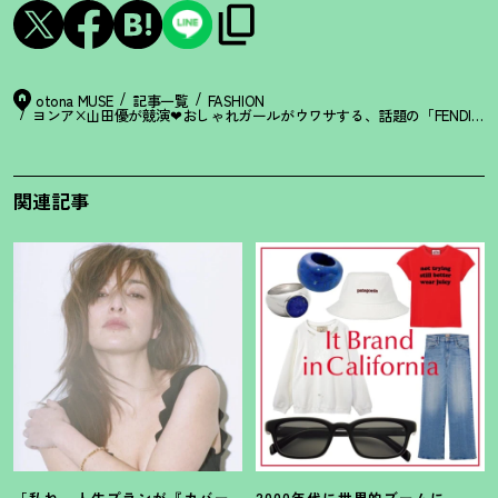
otona MUSE
記事一覧
FASHION
ヨンア×山田優が競演❤︎おしゃれガールがウワサする、話題の「FENDI×SK
関連記事
「私ね、人生プランが『カバー
2000年代に世界的ブームに。