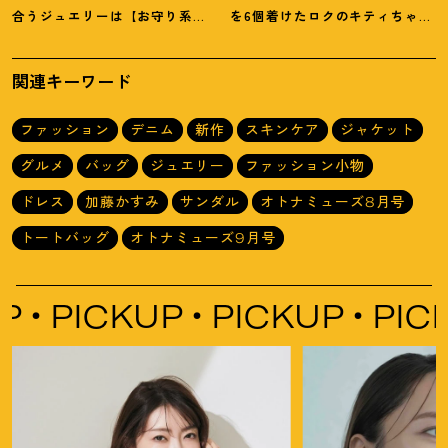
合うジュエリーは【お守り系
を6個着けたロクのキティちゃん
ジュエリー】ラフなトップスも
にハウス オブ ローゼの限定パケ
旬顔に
！
も
！
関連キーワード
ファッション
デニム
新作
スキンケア
ジャケット
グルメ
バッグ
ジュエリー
ファッション小物
ドレス
加藤かすみ
サンダル
オトナミューズ8月号
トートバッグ
オトナミューズ9月号
ICKUP
PICKUP
PICKUP