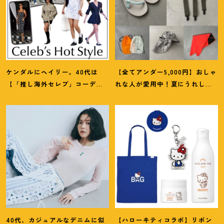
ケンダルにヘイリー。40代は
【全てアンダー5,000円】おしゃ
【「推し海外セレブ」コーデ】
れな人が愛用中
！
夏にうれしい
を取り入れて日常コーデのアプ
40代にオススメの【モンベル】
デが吉
！
小物5選
40代、カジュアルなデニムに似
【ハローキティコラボ】リボン