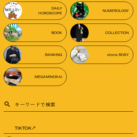
DAILY
NUMEROLOGY
HOROSCOPE
BOOK
COLLECTION
RANKING
otona ROSY
MEGAMINOKAI
TIKTOK