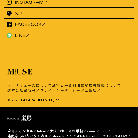
INSTAGRAM
X
FACEBOOK
LINE
オトナミューズについて
執筆者一覧
利用規約
広告掲載について
運営会社
最新号
プライバシーポリシー
宝島社
© 2021 TAKARAJIMASHA,Inc.
宝島チャンネル
InRed
大人のおしゃれ手帖
sweet
mini
素敵なあの人
リンネル
otona ROSY
SPRiNG
otona MUSE
GLOW