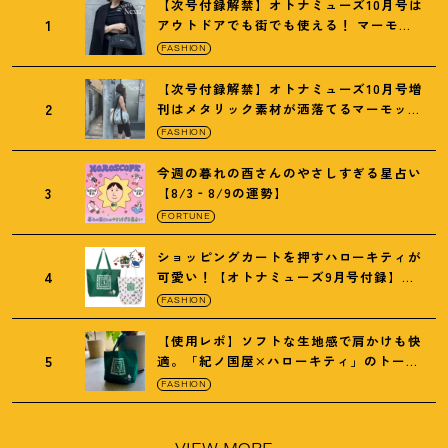
【次号付録解禁】オトナミューズ10月号は
1
アウトドアでも街でも使える
！
マーモッ
トの黒ショルダー
FASHION
【次号付録解禁】オトナミューズ10月号増
2
刊はメタリック素材が洒落てるマーモット
の保冷バッグ
FASHION
今週の暮れの酉さんのやさしすぎる星占い
3
【8/3‐8/9の運勢】
FORTUNE
ショッピングカートを押すハローキティが
4
可愛い
！
【オトナミューズ9月号付録】紀
ノ国屋バッグ
FASHION
【使用レポ】ソフトな生地感で肩かけも快
5
適。「紀ノ国屋×ハローキティ」のトート
がガシガシ使えて最高です
！
FASHION