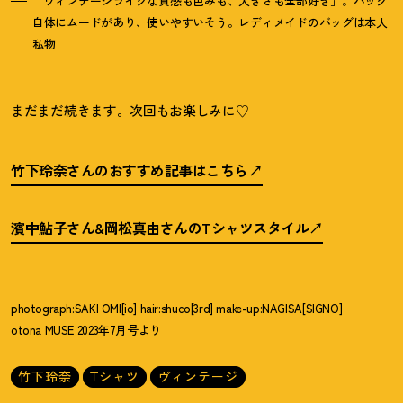
「ヴィンテージライクな質感も色みも、大きさも全部好き」。バッグ
自体にムードがあり、使いやすいそう。レディメイドのバッグは本人
私物
まだまだ続きます。次回もお楽しみに
♡
竹下玲奈さんのおすすめ記事はこちら
濱中鮎子さん&岡松真由さんのTシャツスタイル
photograph:SAKI OMI[io] hair:shuco[3rd] make-up:NAGISA[SIGNO]
otona MUSE 2023年7月号より
竹下玲奈
Tシャツ
ヴィンテージ