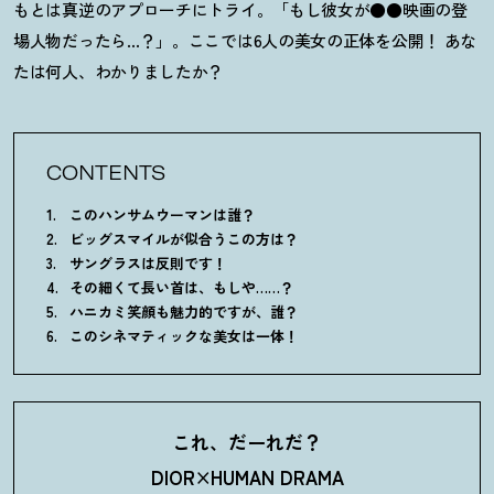
もとは真
逆のアプローチにトライ。「もし彼女が●●映画の登
場人物だったら…
？
」。ここでは6人の美女の正体を公開
！
あな
たは何人、わかりましたか
？
CONTENTS
このハンサムウーマンは誰
？
ビッグスマイルが似合うこの方は
？
サングラスは反則です
！
その細くて長い首は、もしや……
？
ハニカミ笑顔も魅力的ですが、誰
？
このシネマティックな美女は一体
！
これ、だーれだ
？
DIOR×HUMAN DRAMA