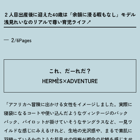
２人目出産後に迎えた40歳は「余韻に浸る暇もなし」モデル
浅見れいなのリアルで尊い育児ライフ
2
/6Pages
これ、だーれだ
？
HERMÈS×ADVENTURE
「アフリカへ冒険に出かける女性をイメージしました。実際に
寝袋になるコートや使い込んだようなヴィンテージのバック
パック、パイロットが掛けていそうなサングラスなど、一見ワ
イルドな感じにみえるけれど、生地の光沢感や、まるで素肌に
羽織っているかのような肌見せの塩梅が都会の片鱗を感じさせ