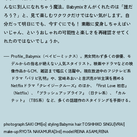
んなに別人になれちゃう魔法。
Babymixさんがくれたのは「誰だ
ろう？」と、見て楽しむワクワクだけではない気がします。自
分だって明日にでも、今すぐにでも！ 素敵に変身しちゃえばい
いじゃん、というおしゃれの可能性と楽しさを再確認させてく
れたのではないでしょうか。
Profile_Babymix（ベイビーミックス）。男女問わず多くの俳優、モ
デルからの指名が絶えない人気スタイリスト。映画やドラマなどの映
像作品からCM、雑誌まで幅広く活躍中。現在放送中のフジテレビ系
ドラマ『パリピ孔明』や、宮﨑あおいと吉沢亮がW主演を務める
Netflixドラマ『クレイジークルーズ』のほか、『First Love 初恋』
（Netflix）、『ブラッシュアップライフ』（日テレ系）、『カル
テット』（TBS系）など、多くの話題作のスタイリングを手掛ける。
photograph:SAKI OMI[io] styling:Babymix hair:TOSHIHIKO SINGU[VRAI]
make-up:RYOTA NAKAMURA[3rd] model:REINA ASAMI,RENA