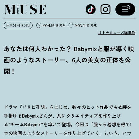
オトナミューズ ウェブ
FASHION
MON.03.18 2024
MON.11.10 2025
オトナミューズ編集部
あなたは何人わかった
？
Babymixと服が導く映
画のようなストーリー、6人の美女の正体を公
開
！
ドラマ『パリピ孔明』をはじめ、数々のヒット作品でも衣装を
手掛けるBabymixさんが、共にクリエイティブを作り上げ
る“チームBabymix”を率いて登場。今回は「服から着想を得て1
本の映画のようなストーリーを作り上げていく」という、いつ