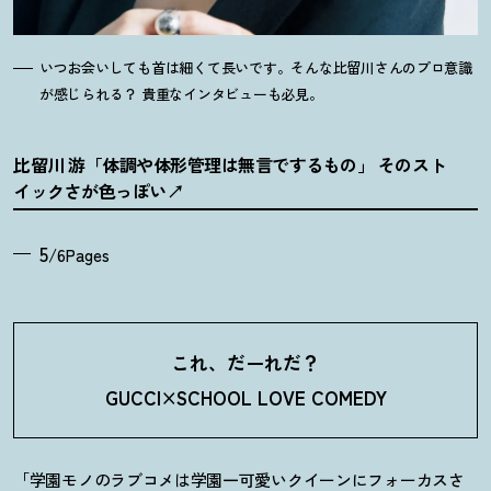
いつお会いしても首は細くて長いです。そんな比留川さんのプロ意識
が感じられる
？
貴重なインタビューも必見。
比留川 游「体調や体形管理は無言でするもの」 そのスト
イックさが色っぽい
5
/6Pages
これ、だーれだ
？
GUCCI×SCHOOL LOVE COMEDY
「学園モノのラブコメは学園一可愛いクイーンにフォーカスさ