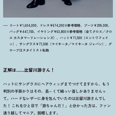
コート¥1,604,000、ドレス¥674,300※参考価格、ブーツ¥209,000、
バッグ¥447,700、イヤリング¥63,800※参考価格（全てクロエ／クロ
エ カスタマーリレーションズ）、ハット¥71,500（エントワフェイ
ン）、サングラス¥77,000（マイキータ／マイキータ ジャパン）、グ
ローブはスタイリスト私物
正解は……比留川游さん
！
ハットにサングラスにヘアウィッグまでつけてますから、もう
判別の手掛かりはその、長～くて細っい首しかありませんっ
て。ハードなレザーに身を包んでいたのは比留川游さんでし
た
！
これをひと目で「游ちゃんだ
！
」と分かった方は、ファン
通り越してマニア。脱帽します。