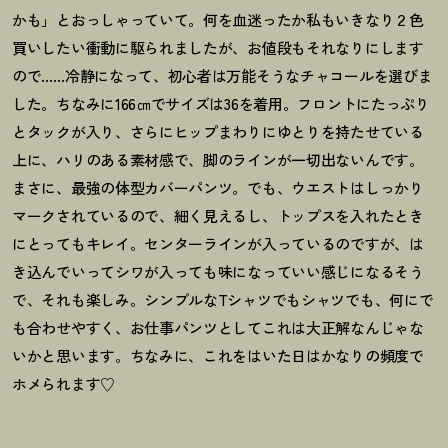
かも」とおっしゃっていて。何を血迷ったか私もいきなり２色
買いしたい衝動に駆られましたが、お値段もそれなりにします
ので……冷静になって、初心者は万能そうなチャコールを選びま
した。ちなみに166㎝でサイズは36を着用。フロントにたっぷり
とタックが入り、さらにヒップまわりにゆとりを持たせている
上に、ハリのある素材感で、脚のラインが一切出ないんです。
まさに、最強の体型カバーパンツ。でも、ウエストはしっかり
マークされているので、細く見えるし、トップスを入れたとき
にとってもキレイ。センターラインが入っているのですが、は
き込んでいってシワが入っても味になっていい感じになるそう
で、それも楽しみ。シンプルなTシャツでもシャツでも、何にで
も合わせやすく、お仕事パンツとしてこれは大正解なんじゃな
いかと思います。ちなみに、これをはいた日はかなりの頻度で
ホメられます♡