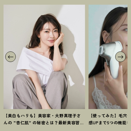
【美白もハリも】美容家・大野真理子さ
【使ってみた】毛穴
んの “杏仁肌” の秘密とは
？
最新美容習慣
感UPまで5つの機能
を徹底解説
！
の全方位ケア光美顔