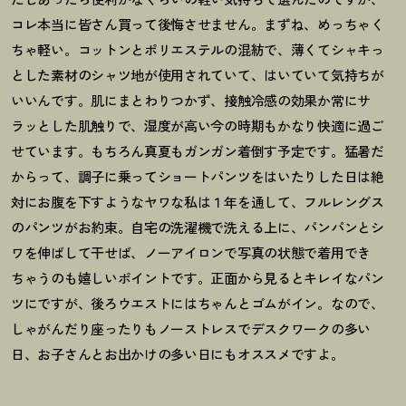
コレ本当に皆さん買って後悔させません。まずね、めっちゃく
ちゃ軽い。コットンとポリエステルの混紡で、薄くてシャキっ
とした素材のシャツ地が使用されていて、はいていて気持ちが
いいんです。肌にまとわりつかず、接触冷感の効果か常にサ
ラッとした肌触りで、湿度が高い今の時期もかなり快適に過ご
せています。もちろん真夏もガンガン着倒す予定です。猛暑だ
からって、調子に乗ってショートパンツをはいたりした日は絶
対にお腹を下すようなヤワな私は１年を通して、フルレングス
のパンツがお約束。自宅の洗濯機で洗える上に、パンパンとシ
ワを伸ばして干せば、ノーアイロンで写真の状態で着用でき
ちゃうのも嬉しいポイントです。正面から見るとキレイなパン
ツにですが、後ろウエストにはちゃんとゴムがイン。なので、
しゃがんだり座ったりもノーストレスでデスクワークの多い
日、お子さんとお出かけの多い日にもオススメですよ。