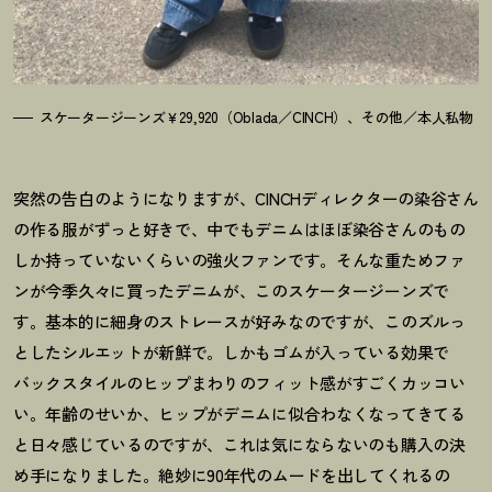
スケータージーンズ￥29,920（Oblada／CINCH）、その他／本人私物
突然の告白のようになりますが、CINCHディレクターの染谷さん
の作る服がずっと好きで、中でもデニムはほぼ染谷さんのもの
しか持っていないくらいの強火ファンです。そんな重ためファ
ンが今季久々に買ったデニムが、このスケータージーンズで
す。基本的に細身のストレースが好みなのですが、このズルっ
としたシルエットが新鮮で。しかもゴムが入っている効果で
バックスタイルのヒップまわりのフィット感がすごくカッコい
い。年齢のせいか、ヒップがデニムに似合わなくなってきてる
と日々感じているのですが、これは気にならないのも購入の決
め手になりました。絶妙に90年代のムードを出してくれるの