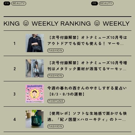
PR
BEAUTY
PR
BEAUTY
WEEKLY RANKING
WEEKLY RANKIN
【次号付録解禁】オトナミューズ10月号は
1
アウトドアでも街でも使える
！
マーモッ
トの黒ショルダー
FASHION
【次号付録解禁】オトナミューズ10月号増
2
刊はメタリック素材が洒落てるマーモット
の保冷バッグ
FASHION
今週の暮れの酉さんのやさしすぎる星占い
3
【8/3‐8/9の運勢】
FORTUNE
【使用レポ】ソフトな生地感で肩かけも快
4
適。「紀ノ国屋×ハローキティ」のトート
がガシガシ使えて最高です
！
FASHION