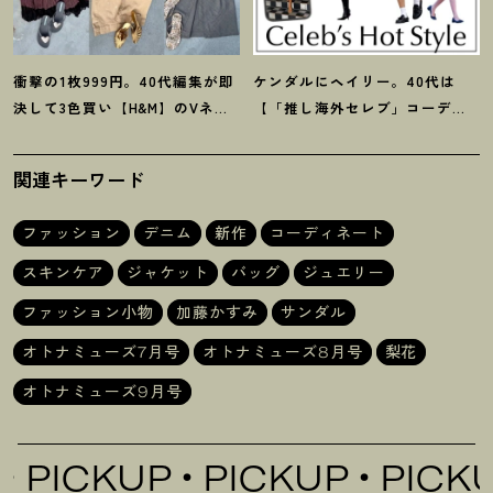
衝撃の1枚999円。40代編集が即
ケンダルにヘイリー。40代は
決して3色買い【H&M】のVネッ
【「推し海外セレブ」コーデ】
クタンクが超使える
！
夏コーデ
を取り入れて日常コーデのアプ
3選
デが吉
！
関連キーワード
ファッション
デニム
新作
コーディネート
スキンケア
ジャケット
バッグ
ジュエリー
ファッション小物
加藤かすみ
サンダル
オトナミューズ7月号
オトナミューズ8月号
梨花
オトナミューズ9月号
CKUP
PICKUP
PICKUP