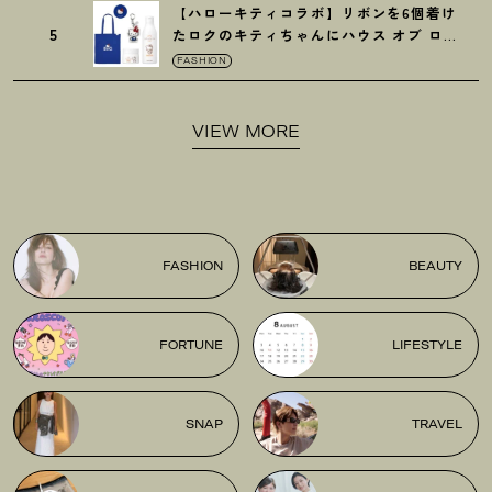
【ハローキティコラボ】リボンを6個着け
5
たロクのキティちゃんにハウス オブ ロー
ゼの限定パケも
！
FASHION
VIEW MORE
FASHION
BEAUTY
FORTUNE
LIFESTYLE
SNAP
TRAVEL