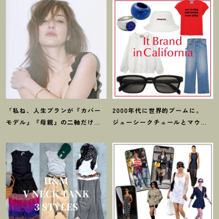
「私ね、人生プランが『カバー
2000年代に世界的ブームに。
モデル』『母親』の二軸だけな
ジューシークチュールとマウ
んだよね」梨花が選択した【生
ジーの夢コラボ【最旬LAブラン
き方】
ド】6選