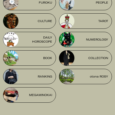
FUROKU
PEOPLE
CULTURE
TAROT
DAILY
NUMEROLOGY
HOROSCOPE
BOOK
COLLECTION
RANKING
otona ROSY
MEGAMINOKAI