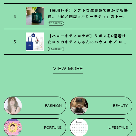
【使用レポ】ソフトな生地感で肩かけも快
4
適。「紀ノ国屋×ハローキティ」のトート
がガシガシ使えて最高です
！
FASHION
【ハローキティコラボ】リボンを6個着け
5
たロクのキティちゃんにハウス オブ ロー
ゼの限定パケも
！
FASHION
VIEW MORE
FASHION
BEAUTY
FORTUNE
LIFESTYLE