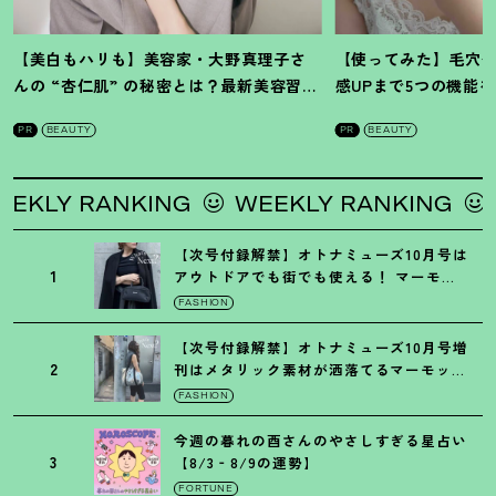
【美白もハリも】美容家・大野真理子さ
【使ってみた】毛穴
んの “杏仁肌” の秘密とは
？
最新美容習慣
感UPまで5つの機能
を徹底解説
！
の全方位ケア光美顔
PR
BEAUTY
PR
BEAUTY
LY RANKING
WEEKLY RANKING
WEE
【次号付録解禁】オトナミューズ10月号は
1
アウトドアでも街でも使える
！
マーモッ
トの黒ショルダー
FASHION
【次号付録解禁】オトナミューズ10月号増
2
刊はメタリック素材が洒落てるマーモット
の保冷バッグ
FASHION
今週の暮れの酉さんのやさしすぎる星占い
3
【8/3‐8/9の運勢】
FORTUNE