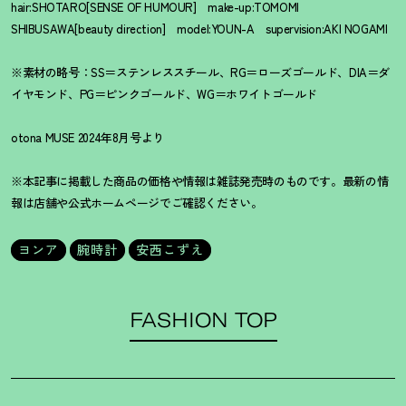
hair:SHOTARO[SENSE OF HUMOUR] make-up:TOMOMI
SHIBUSAWA[beauty direction] model:YOUN-A supervision:AKI NOGAMI
※素材の略号：SS＝ステンレススチール、RG＝ローズゴールド、DIA＝ダ
イヤモンド、PG＝ピンクゴールド、WG＝ホワイトゴールド
otona MUSE 2024年8月号より
※本記事に掲載した商品の価格や情報は雑誌発売時のものです。最新の情
報は店舗や公式ホームページでご確認ください。
ヨンア
腕時計
安西こずえ
FASHION TOP