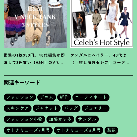
衝撃の1枚999円。40代編集が即
ケンダルにヘイリー。40代は
決して3色買い【H&M】のVネッ
【「推し海外セレブ」コーデ】
クタンクが超使える
！
夏コーデ
を取り入れて日常コーデのアプ
3選
デが吉
！
関連キーワード
ファッション
デニム
新作
コーディネート
スキンケア
ジャケット
バッグ
ジュエリー
ファッション小物
加藤かすみ
サンダル
オトナミューズ7月号
オトナミューズ8月号
梨花