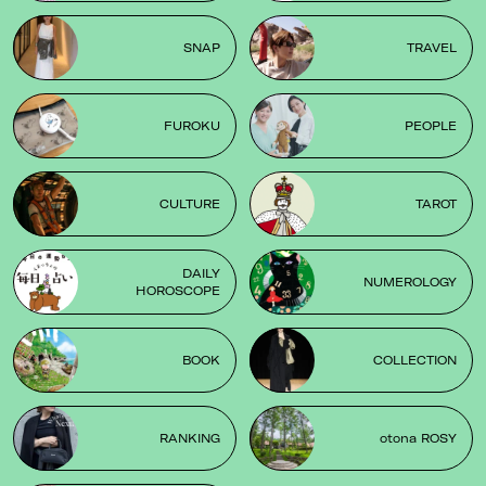
SNAP
TRAVEL
FUROKU
PEOPLE
CULTURE
TAROT
DAILY
NUMEROLOGY
HOROSCOPE
BOOK
COLLECTION
RANKING
otona ROSY