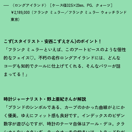
〈ロングアイランド〉［ケース径32.5×23㎜、PG、クォーツ］
¥2,189,000（フランク ミュラー／フランク ミュラー ウォッチランド
東京）
こず(スタイリスト・安西こずえさん)のポイント！
「フランク ミュラーといえば、このアートピースのような個性
的なフェイス♡。不朽の名作ロングアイランドには、どんな
コーデも知的でクールに仕上げてくれる、そんなパワーが詰
まってる
！
」
時計ジャーナリスト・野上亜紀さんが解説
「ブランドのシンボルである、カーブのかかった曲線がとにか
く優美。ゆえにフィット感も良好です。インデックスのビザン
数字が遊び心ですが、時計のテーマ自体はアール・デコ。クラ
シカルなレクタンギュラーウオッチの佇まいは、トラッドなが