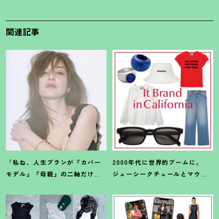
関連記事
「私ね、人生プランが『カバー
2000年代に世界的ブームに。
モデル』『母親』の二軸だけな
ジューシークチュールとマウ
んだよね」梨花が選択した【生
ジーの夢コラボ【最旬LAブラン
き方】
ド】6選